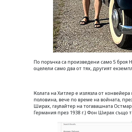
По поръчка са произведени само 5 броя Ho
оцелели само два от тях, другият екземп
Колата на Хитлер е излязла от конвейера п
половина, вече по време на войната, през
Ширах, гаулайтер на тогавашната Остмар
Германия през 1938 г.) Фон Ширах също т