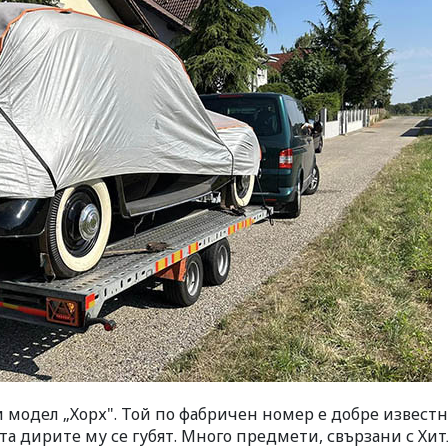
 модел „Хорх". Той по фабричен номер е добре известн
ата дирите му се губят. Много предмети, свързани с Хит