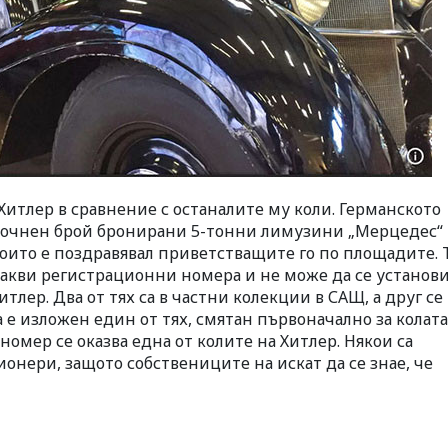
Хитлер в сравнение с останалите му коли. Германското
точнен брой бронирани 5-тонни лимузини „Мерцедес“ 
 които е поздравявал приветстващите го по площадите. 
акви регистрационни номера и не може да се установи
итлер. Два от тях са в частни колекции в САЩ, а друг се
а е изложен един от тях, смятан първоначално за колата
номер се оказва една от колите на Хитлер. Някои са
нери, защото собствениците на искат да се знае, че