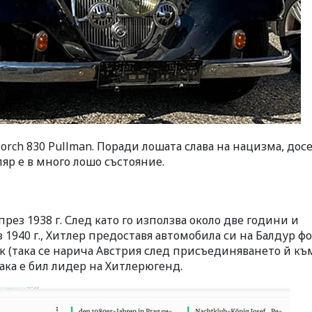
rch 830 Pullman. Поради лошата слава на нацизма, досе
ляр е в много лошо състояние.
рез 1938 г.
След като го използва около две години и
 1940 г., Хитлер предоставя автомобила си на Балдур ф
к (така се нарича Австрия след присъединяването й къ
ака е бил лидер на Хитлерюгенд.