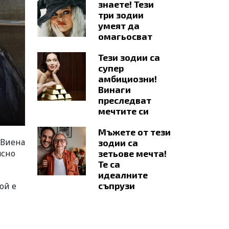
знаете! Тези
три зодии
умеят да
омагьосват
Тези зодии са
супер
амбициозни!
Винаги
преследват
мечтите си
Мъжете от тези
 Виена
зодии са
ясно
зетьове мечта!
Те са
идеалните
съпрузи
ой е