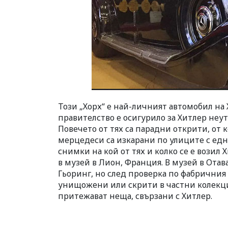
Този „Хорх“ е най-личният автомобил на 
правителство е осигурило за Хитлер неу
Повечето от тях са парадни открити, от
мерцедеси са изкарани по улиците с едн
снимки на кой от тях и колко се е возил Х
в музей в Лион, Франция. В музей в Отав
Гьоринг, но след проверка по фабричния 
унищожени или скрити в частни колекцио
притежават неща, свързани с Хитлер.