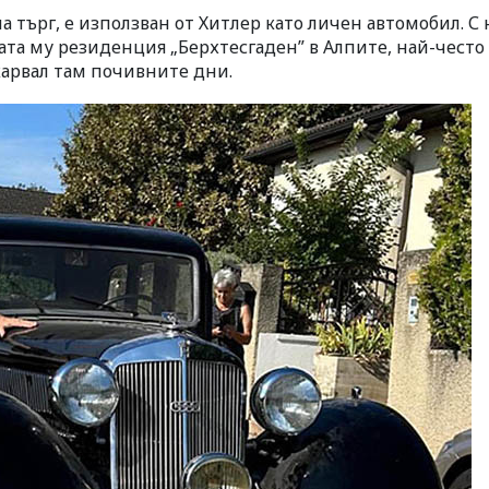
а търг, е използван от Хитлер като личен автомобил. С 
ата му резиденция „Берхтесгаден” в Алпите, най-често
карвал там почивните дни.