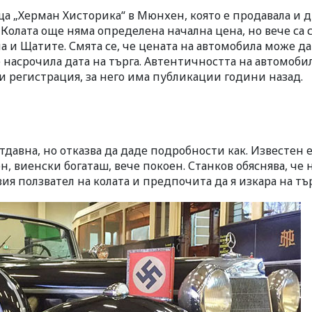
ща „Херман Хисторика“ в Мюнхен, която е продавала и 
Колата още няма определена начална цена, но вече са 
 и Щатите. Смята се, че цената на автомобила може да
е насрочила дата на търга. Автентичността на автомобил
и регистрация, за него има публикации години назад.
давна, но отказва да даде подробности как. Известен 
 виенски богаташ, вече покоен. Станков обяснява, че 
 ползвател на колата и предпочита да я изкара на тър