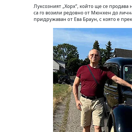
Луксозният „Хорх”, който ще се продава н
са го возили редовно от Мюнхен до личн
придружаван от Ева Браун, с която е пре