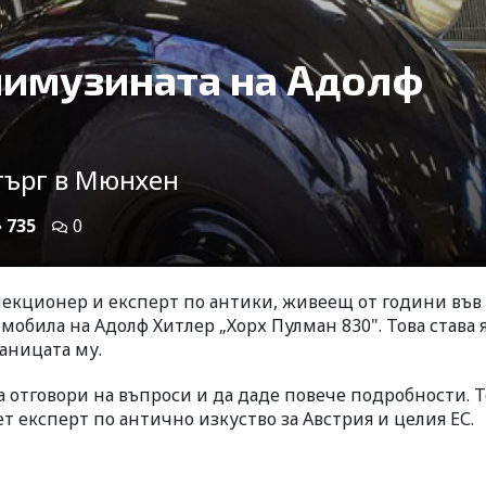
лимузината на Адолф
 търг в Мюнхен
735
0
лекционер и експерт по антики, живеещ от години във
мобила на Адолф Хитлер „Хорх Пулман 830". Това става 
аницата му.
а отговори на въпроси и да даде повече подробности. Т
т експерт по антично изкуство за Австрия и целия ЕС.