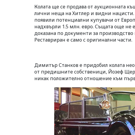
Колата ще се продава от аукционната къ
лични неща на Хитлер и видни нацисти. 
появили потенциални купувачи от Европа
надхвърли 1.5 млн. евро. Същата още не 
доказана по документи за производство 
Реставриран е само с оригинални части.
Димитър Станков е придобил колата неот
от предишните собственици, Йозеф Щерн,
никак положително отношение към първия