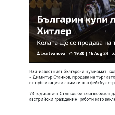
Българин купи 
Хитлер
Колата ще се продава на
Iva Ivanova
19:30 | 16 Aug 24
Най-известният български нумизмат, ко
– Димитър Станков, продава на търг авто
от публикация и снимки във фейсбук стр
73-годишният Станков бе така любезен д
австрийски гражданин, работи като закле