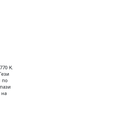
770 К.
Тези
 по
 пази
 на