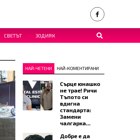
СВЕТЪТ
ЗОДИЯК
НАЙ-ЧЕТЕНИ
НАЙ-КОМЕНТИРАНИ
Сърце юнашко
не трае! Ричи
Тъпото си
вдигна
стандарта:
Замени
чалгарка...
Добре е да