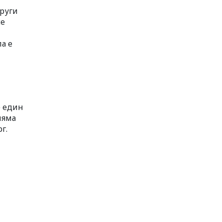
други
се
а е
е един
няма
г.