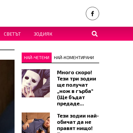
СВЕТЪТ
ЗОДИЯК
НАЙ-ЧЕТЕНИ
НАЙ-КОМЕНТИРАНИ
Много скоро!
Тези три зодии
ще получат
„нож в гърба“
(Ще бъдат
предаде...
Тези зодии най-
обичат да не
правят нищо!