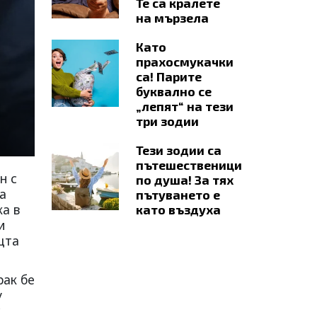
Те са кралете
на мързела
Като
прахосмукачки
са! Парите
буквално се
„лепят“ на тези
три зодии
Тези зодии са
пътешественици
н с
по душа! За тях
а
пътуването е
ка в
като въздуха
и
щта
рак бе
у
с