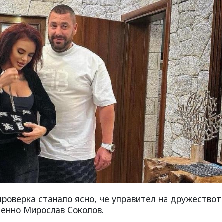
роверка станало ясно, че управител на дружествот
менно Мирослав Соколов.