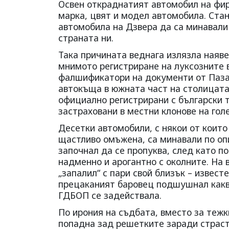
Освен откраднатият автомобил на фир
марка, цвят и модел автомобила. Стан
автомобила на Дзвера да са минавали 
страната ни.
Така причината веднага излязла наяве 
мнимото регистриране на луксозните в
фалшификатори на документи от Пазар
автокъща в южната част на столицата
официално регистрирани с български 
застраховани в местни клонове на го
Десетки автомобили, с някои от които
щастливо омъжена, са минавали по оп
започнал да се пропуква, след като п
надменно и арогантно с околните. На
„запалил“ с пари свой близък – извест
прецаканият баровец подшушнал какв
ГДБОП се задействала.
По ирония на съдбата, вместо за теж
попадна зад решетките заради страст