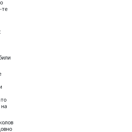
то
-те
с
били
е
и
ато
 на
колов
довно