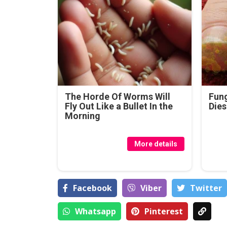
The Horde Of Worms Will
Fung
Fly Out Like a Bullet In the
Dies
Morning
More details
Facebook
Viber
Тwitter
Whatsapp
Pinterest