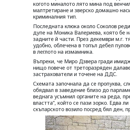
когото миналото лято мина под венчил
малтретиране и зверско домашно наси
криминалния тип.
Последната клюка около Соколов реди
дупе на Моника Валериева, която бе н
задните й части. През декември м.г. т
удобно, облечена в топъл дебел пулов
в леглото на измамника.
Въпреки, че Миро Дзвера гради имидж 
нищо повече от треторазряден далаве
застрахователи и точене на ДДС.
Схемата започнала да се пропуква, сл
обядвал в заведение близо до парламе
веднага усъмнил органите на реда, пре
властта“, който се пази зорко. Едва л
скъпарското возило посред бял ден, пр