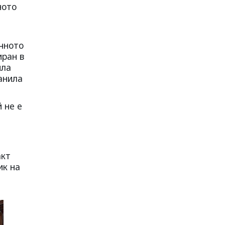
ното
очното
иран в
ила
анила
 не е
акт
ик на