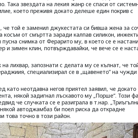
о. Така звездата на лекия жанр се спаси от систем
лие, което преживя докато делеше един покрив с
, че той е заменил джукестата си бивша жена за с
а косъм от смъртта заради калпав силикон, инжект
я пусна снимка от Ферарито му, в което се е настан
ер и зимен клин, потвърждавайки, че вече се е наст
на лихвар, запознати с делата му се кълнат, че той
раджиия, специализирал се в „щавенето“ на чужди
ед като неотдавна негов приятел заявил, че докато
нта, някой задигнал лъскавото му „Порше“. Този ф
двид че случката се е разиграла в т.нар. „Триъгълн
и някой автоджамбаз би поел риска да открадне
и това точно в този район.