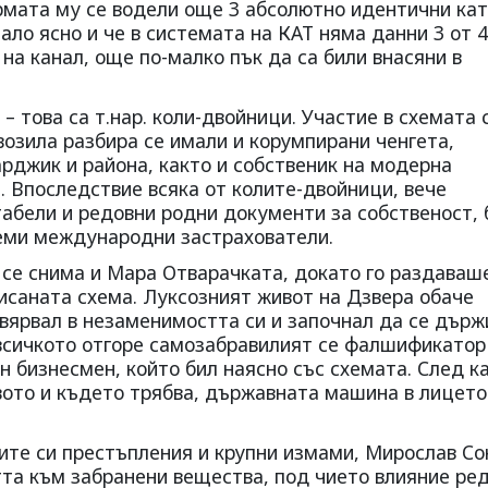
мата му се водели още 3 абсолютно идентични ка
ало ясно и че в системата на КАТ няма данни 3 от 4
на канал, още по-малко пък да са били внасяни в
– това са т.нар. коли-двойници. Участие в схемата 
озила разбира се имали и корумпирани ченгета,
джик и района, както и собственик на модерна
. Впоследствие всяка от колите-двойници, вече
табели и редовни родни документи за собственост, 
леми международни застрахователи.
 се снима и Мара Отварачката, докато го раздаваш
исаната схема. Луксозният живот на Дзвера обаче
овярвал в незаменимостта си и започнал да се държ
 всичкото отгоре самозабравилият се фалшификатор
ен бизнесмен, който бил наясно със схемата. След к
ото и където трябва, държавната машина в лицето
ките си престъпления и крупни измами, Мирослав Со
та към забранени вещества, под чието влияние ре