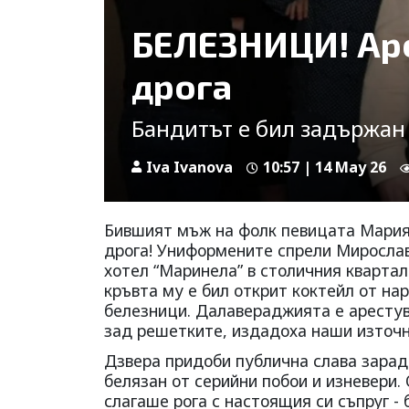
БЕЛЕЗНИЦИ! Аре
дрога
Бандитът е бил задържан
Iva Ivanova
10:57 | 14 May 26
Бившият мъж на фолк певицата Мария
дрога! Униформените спрели Мирослав
хотел “Маринела” в столичния квартал
кръвта му е бил открит коктейл от н
белезници. Далавераджията е арестув
зад решетките, издадоха наши източн
Дзвера придоби публична слава заради
белязан от серийни побои и изневери
слагаше рога с настоящия си съпруг -