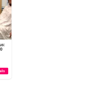
us:
50
ils