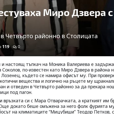
стуваха Миро Дзвера с
 в Четвърто районно в Столицата
119
0
 и настоящ тъпкач на Моника Валериева е задържа
 Соколов, по-известен като Миро Дзвера в района н
 Лозенец, където се намира офисът му. При провер
аркотични вещества и логично на ръцете му щракнал
ан и отведен в Четвърто районно за да прекара но
ици под пагон.
 връзката си с Мара Отварачката, а краткият им б
. Още докато беше омъжена за него фолк фурията м
 босът на климатиците “Мицубиши” Теодор Петков, 