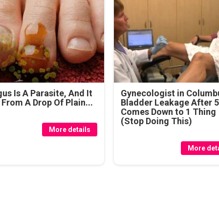
us Is A Parasite, And It
Gynecologist in Columb
 From A Drop Of Plain...
Bladder Leakage After 
Comes Down to 1 Thing
(Stop Doing This)
More details
More deta