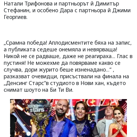
Натали Трифонова и партньорът й Димитър
Стефанин, и особено Дара с партньора й Джими
Георгиев.
„Срамна победа! Аплодисментите бяха на запис,
а публиката седеше онемяла и невярваща!
Никой не се радваше, даже не реагираха... Глас в
пустиня! Не можехме да повярваме какво се
случва, дори журито беше изненадано...“ ,
разказват очевидци, присъствали на финала на
„Денсинг Старс“в студиото в Нови хан, където
снимат шоуто на Би Ти Ви.