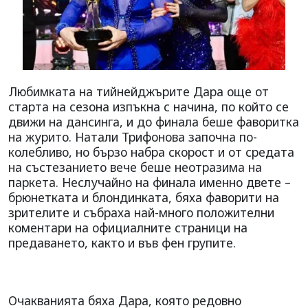
Любимката на тийнейджърите Дара още от
старта на сезона изпъкна с начина, по който се
движи на дансинга, и до финала беше фаворитка
на журито. Натали Трифонова започна по-
колебливо, но бързо набра скорост и от средата
на състезанието вече беше неотразима на
паркета. Неслучайно на финала именно двете –
брюнетката и блондинката, бяха фаворити на
зрителите и събраха най-много положителни
коментари на официалните страници на
предаването, както и във фен групите.
Очакванията бяха Дара, която редовно