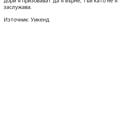
дори я призовават да я върне, тъй като не я
заслужава.
Източник: Уикенд