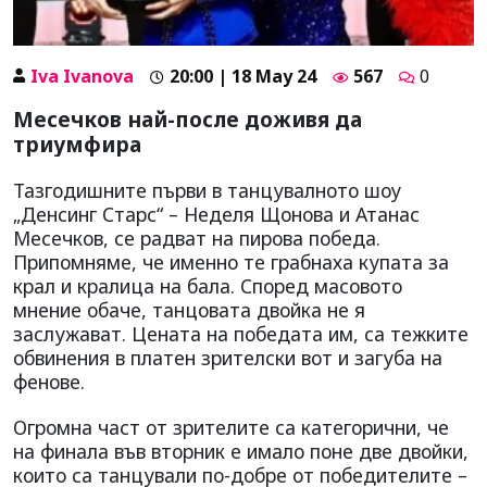
Iva Ivanova
20:00 | 18 May 24
567
0
Месечков най-после доживя да
триумфира
Тазгодишните първи в танцувалното шоу
„Денсинг Старс“ – Неделя Щонова и Атанас
Месечков, се радват на пирова победа.
Припомняме, че именно те грабнаха купата за
крал и кралица на бала. Според масовото
мнение обаче, танцовата двойка не я
заслужават. Цената на победата им, са тежките
обвинения в платен зрителски вот и загуба на
фенове.
Огромна част от зрителите са категорични, че
на финала във вторник е имало поне две двойки,
които са танцували по-добре от победителите –