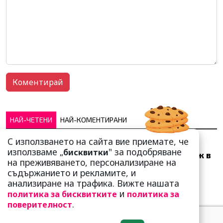
НАЙ-ЧЕТЕНИ
НАЙ-КОМЕНТИРАНИ
С използването на сайта вие приемате, че
Много скоро! Тези три
използваме „
" за подобряване
бисквитки
зодии ще получат „нож в
на преживяването, персонализиране на
гърба“ (Ще бъдат
съдържанието и рекламите, и
предаде...
анализиране на трафика. Вижте нашата
и
политика за бисквитките
политика за
.
поверителност