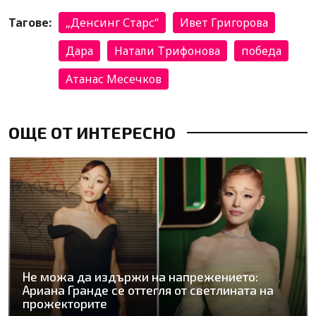
Тагове:
„Денсинг Старс“
Ивет Григорова
Дара
Натали Трифонова
победа
Атанас Месечков
ОЩЕ ОТ ИНТЕРЕСНО
Не можа да издържи на напрежението:
Ариана Гранде се оттегля от светлината на
прожекторите