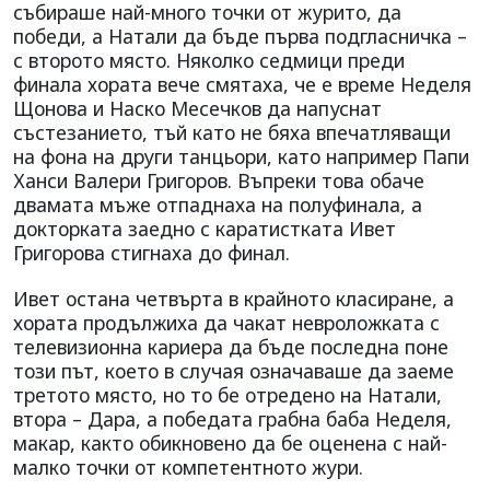
събираше най-много точки от журито, да
победи, а Натали да бъде първа подгласничка –
с второто място. Няколко седмици преди
финала хората вече смятаха, че е време Неделя
Щонова и Наско Месечков да напуснат
състезанието, тъй като не бяха впечатляващи
на фона на други танцьори, като например Папи
Ханси Валери Григоров. Въпреки това обаче
двамата мъже отпаднаха на полуфинала, а
докторката заедно с каратистката Ивет
Григорова стигнаха до финал.
Ивет остана четвърта в крайното класиране, а
хората продължиха да чакат невроложката с
телевизионна кариера да бъде последна поне
този път, което в случая означаваше да заеме
третото място, но то бе отредено на Натали,
втора – Дара, а победата грабна баба Неделя,
макар, както обикновено да бе оценена с най-
малко точки от компетентното жури.