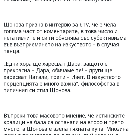
Щонова призна в интервю за
, че е чела
bTV
голяма част от коментарите, в това число и
негативните и си ги обяснява със субективизма
във възприемането на изкуството – в случая
танца.
„Едни хора ще харесват Дара, защото е
прекрасна – Дара, обичаме те! – други ще
харесват Натали, трети – Ивет. В изкуството
перцепцията е много важна“, философства в
типичния си стил Щонова.
Въпреки това масовото мнение, че истинските
кралици на бала са останали на второ и трето
място, а Щонова е взела тяхната купа. Мнозина