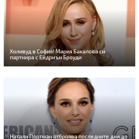
Холивуд в София! Мария Бакалова си
партнира с Ейдриън Броуди
Натали Портман отброява последните дни до