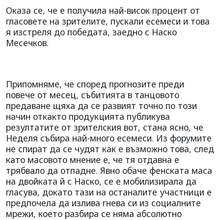
Оказа се, че е получила най-висок процент от
гласовете на зрителите, пускали есемеси и това
я изстреля до победата, заедно с Наско
Месечков.
Припомняме, че според прогнозите преди
повече от месец, събитията в танцовото
предаване щяха да се развият точно по този
начин откакто продукцията публикува
резултатите от зрителския вот, стана ясно, че
Неделя събира най-много есемеси. Из форумите
не спират да се чудят как е възможно това, след
като масовото мнение е, че тя отдавна е
трябвало да отпадне. Явно обаче фенската маса
на двойката й с Наско, се е мобилизирала да
гласува, докато тази на останалите участници е
предпочела да излива гнева си из социалните
мрежи, което разбира се няма абсолютно