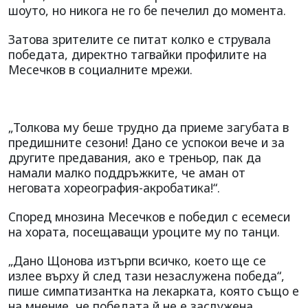
шоуто, но никога не го бе печелил до момента.
Затова зрителите се питат колко е струвала
победата, директно тагвайки профилите на
Месечков в социалните мрежи.
„Толкова му беше трудно да приеме загубата в
предишните сезони! Дано се успокои вече и за
другите предавания, ако е треньор, пак да
намали малко поддръжките, че аман от
неговата хореография-акробатика!“.
Според мнозина Месечков е победил с есемеси
на хората, посещаващи уроците му по танци.
„Дано Щонова изтърпи всичко, което ще се
излее върху й след тази незаслужена победа“,
пише симпатизантка на лекарката, която също е
на мнение, че победата й не е заслужена.