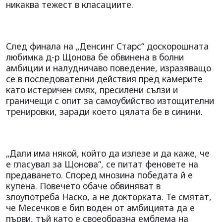
никаква тежест в класациите.
След финала на „Денсинг Старс“ доскорошната
любимка д-р Щонова бе обвинена в болни
амбиции и налудничаво поведение, изразяващо
се в последователни действия пред камерите
като истеричен смях, пресилени сълзи и
граничещи с опит за самоубийство изтощителни
тренировки, заради което цялата бе в синини.
„Дали има някой, който да излезе и да каже, че
е гласувал за Щонова“, се питат феновете на
предаването. Според мнозина победата й е
купена. Повечето обаче обвиняват в
злоупотреба Наско, а не докторката. Те смятат,
че Месечков е бил воден от амбицията да е
първи, тъй като е своеобразна емблема на