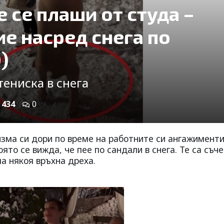
 се плаши от студа –
ие насред снега по
)
тениска в снега
434
0
зма си дори по време на работните си ангажименти
ято се вижда, че пее по сандали в снега. Те са съч
ла някоя връхна дреха.