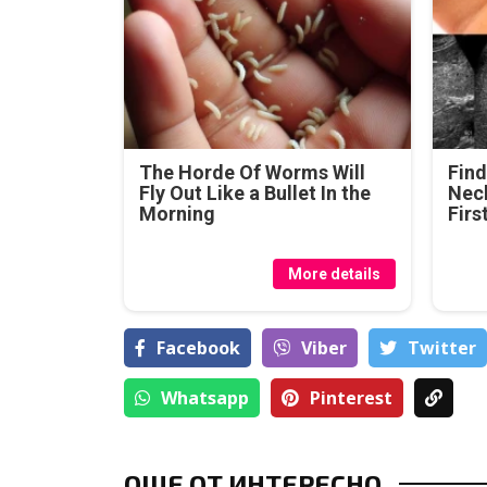
The Horde Of Worms Will
Find
Fly Out Like a Bullet In the
Neck
Morning
Firs
More details
Facebook
Viber
Тwitter
Whatsapp
Pinterest
ОЩЕ ОТ ИНТЕРЕСНО