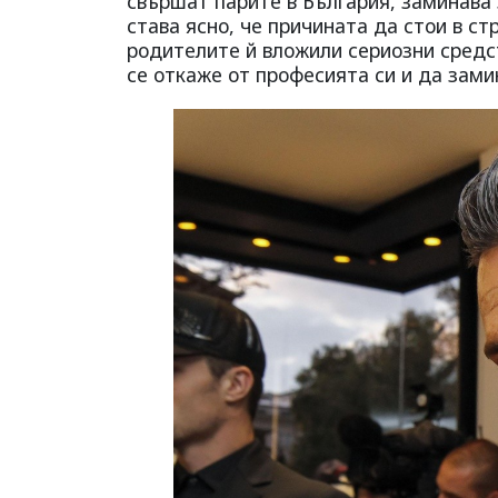
свършат парите в България, заминава
става ясно, че причината да стои в ст
родителите й вложили сериозни средст
се откаже от професията си и да зами