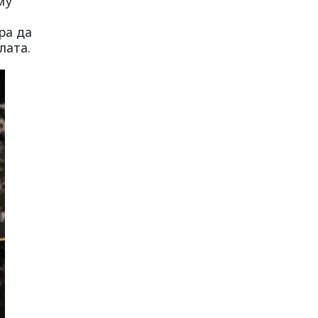
му
ра да
лата.