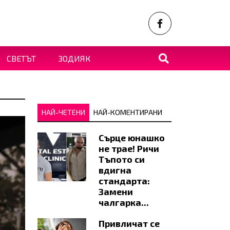
СВЕТЪТ
ЗОДИЯК
НАЙ-ЧЕТЕНИ
НАЙ-КОМЕНТИРАНИ
Сърце юнашко
не трае! Ричи
Тъпото си
вдигна
стандарта:
Замени
чалгарка...
Привличат се