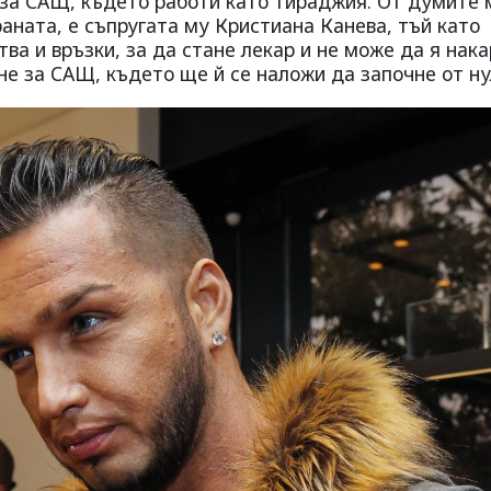
 за САЩ, където работи като тираджия. От думите 
раната, е съпругата му Кристиана Канева, тъй като
ва и връзки, за да стане лекар и не може да я нака
не за САЩ, където ще й се наложи да започне от ну