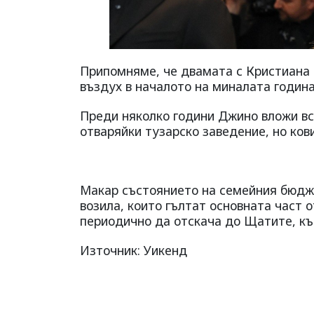
Припомняме, че двамата с Кристиана 
въздух в началото на миналата година
Преди няколко години Джино вложи вс
отваряйки тузарско заведение, но кови
Макар състоянието на семейния бюджет
возила, които гълтат основната част 
периодично да отскача до Щатите, к
Източник: Уикенд