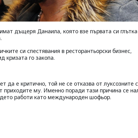
имат дъщеря Данаила, която взе първата си глътка
.
ичките си спестявания в ресторантьорски бизнес,
д кризата го закопа.
 да е критично, той не се отказва от луксозните 
от приходите му. Именно поради тази причина се на
ъдето работи като международен шофьор.