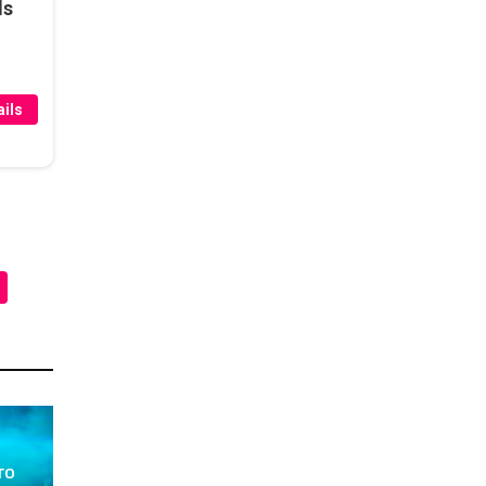
ds
ils
то