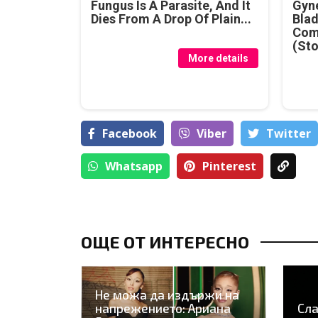
Fungus Is A Parasite, And It
Gyne
Dies From A Drop Of Plain...
Blad
Com
(Sto
More details
Facebook
Viber
Тwitter
Whatsapp
Pinterest
ОЩЕ ОТ ИНТЕРЕСНО
Не можа да издържи на
напрежението: Ариана
Сла