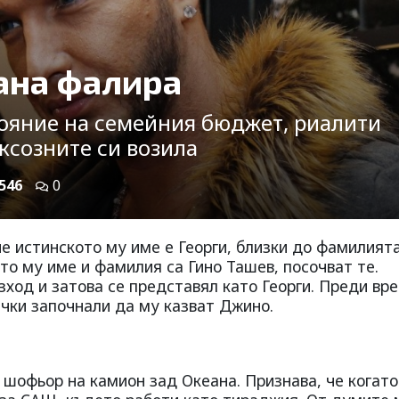
ана фалира
ояние на семейния бюджет, риалити
уксозните си возила
546
0
е истинското му име е Георги, близки до фамилият
ото му име и фамилия са Гино Ташев, посочват те.
зход и затова се представял като Георги. Преди вр
ички започнали да му казват Джино.
 шофьор на камион зад Океана. Признава, че когато