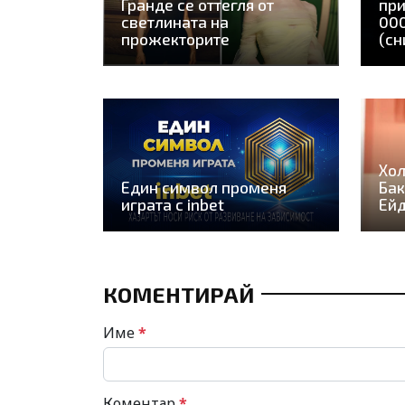
Гранде се оттегля от
при
светлината на
000
прожекторите
(сн
Хол
Един символ променя
Бак
играта с inbet
Ей
КОМЕНТИРАЙ
Име
*
Коментар
*