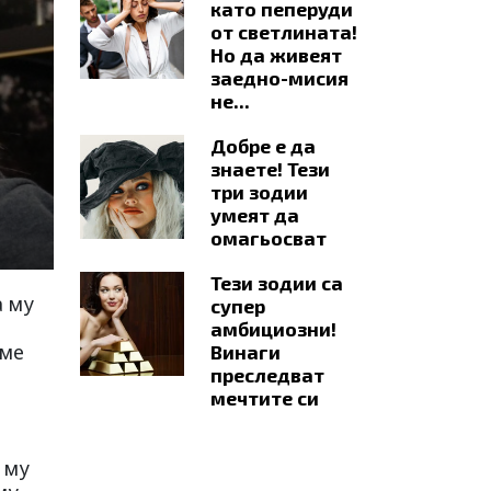
като пеперуди
от светлината!
Но да живеят
заедно-мисия
не...
Добре е да
знаете! Тези
три зодии
умеят да
омагьосват
Тези зодии са
а му
супер
амбициозни!
еме
Винаги
преследват
мечтите си
 му