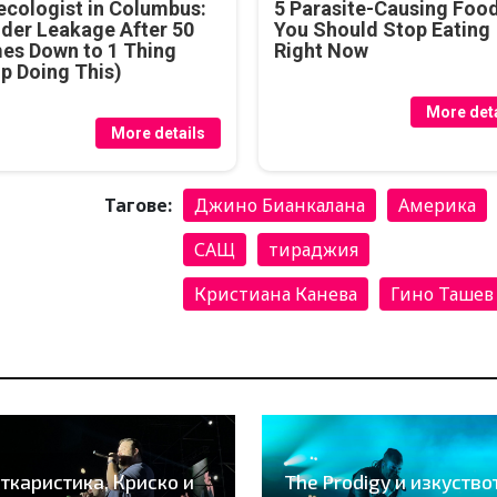
cologist in Columbus:
5 Parasite-Causing Foo
der Leakage After 50
You Should Stop Eating
es Down to 1 Thing
Right Now
p Doing This)
More deta
More details
Тагове:
Джино Бианкалана
Америка
САЩ
тираджия
Кристиана Канева
Гино Ташев
ткаристика, Криско и
The Prodigy и изкуство