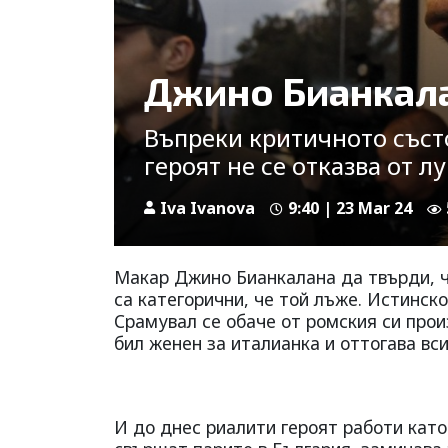
Джино Бианкал
Въпреки критичното съст
героят не се отказва от л
Iva Ivanova
9:40 | 23 Mar 24
Макар Джино Бианкалана да твърди, ч
са категорични, че той лъже. Истинск
Срамувал се обаче от ромския си прои
бил женен за италианка и оттогава вс
И до днес риалити героят работи като