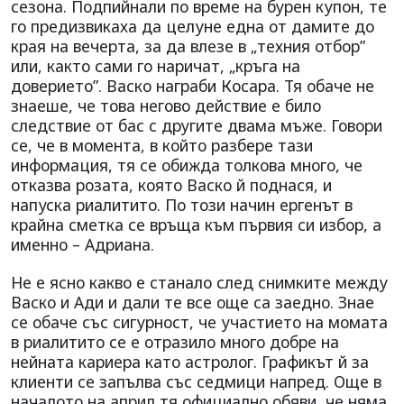
сезона. Подпийнали по време на бурен купон, те
го предизвикаха да целуне една от дамите до
края на вечерта, за да влезе в „техния отбор”
или, както сами го наричат, „кръга на
доверието”. Васко награби Косара. Тя обаче не
знаеше, че това негово действие е било
следствие от бас с другите двама мъже. Говори
се, че в момента, в който разбере тази
информация, тя се обижда толкова много, че
отказва розата, която Васко й поднася, и
напуска риалитито. По този начин ергенът в
крайна сметка се връща към първия си избор, а
именно – Адриана.
Не е ясно какво е станало след снимките между
Васко и Ади и дали те все още са заедно. Знае
се обаче със сигурност, че участието на момата
в риалитито се е отразило много добре на
нейната кариера като астролог. Графикът й за
клиенти се запълва със седмици напред. Още в
началото на април тя официално обяви, че няма