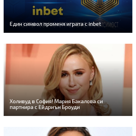
Един символ променя играта с inbet
Холивуд в София! Мария Бакалова си
партнира с Ейдриън Броуди