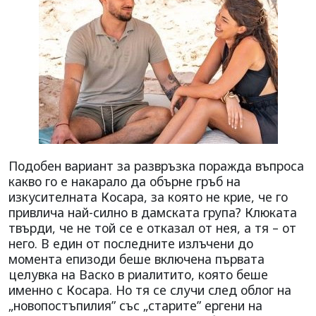
Подобен вариант за развръзка поражда въпроса
какво го е накарало да обърне гръб на
изкусителната Косара, за която не крие, че го
привлича най-силно в дамската група? Клюката
твърди, че не той се е отказал от нея, а тя – от
него. В един от последните излъчени до
момента епизоди беше включена първата
целувка на Васко в риалитито, която беше
именно с Косара. Но тя се случи след облог на
„новопостъпилия” със „старите” ергени на