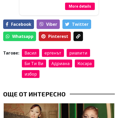
More details
Facebook
Viber
Тwitter
Whatsapp
Pinterest
Тагове:
Васил
ергенът
риалити
Би Ти Ви
Адриана
Косара
избор
ОЩЕ ОТ ИНТЕРЕСНО