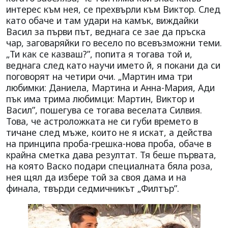
интерес към нея, се прехвърли към Виктор. След
като обаче и там удари на камък, виждайки
Васил за първи път, веднага се зае да пръска
чар, заговаряйки го весело по всевъзможни теми.
„Ти как се казваш?”, попита я тогава той и,
веднага след като научи името й, я покани да си
поговорят на четири очи. „Мартин има три
любимки: Даниела, Мартина и Анна-Мария, Ади
пък има трима любимци: Мартин, Виктор и
Васил”, пошегува се тогава веселата Силвия.
Това, че астроложката не си губи времето в
тичане след мъже, които не я искат, а действа
на принципа проба-грешка-нова проба, обаче в
крайна сметка дава резултат. Тя беше първата,
на която Васко подари специалната бяла роза,
нея щял да избере той за своя дама и на
финала, твърди седмичникът „Филтър”.