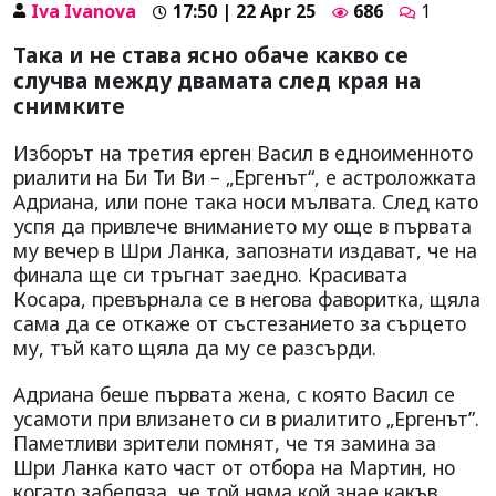
Iva Ivanova
17:50 | 22 Apr 25
686
1
Така и не става ясно обаче какво се
случва между двамата след края на
снимките
Изборът на третия ерген Васил в едноименното
риалити на Би Ти Ви – „Ергенът“, е астроложката
Адриана, или поне така носи мълвата. След като
успя да привлече вниманието му още в първата
му вечер в Шри Ланка, запознати издават, че на
финала ще си тръгнат заедно. Красивата
Косара, превърнала се в негова фаворитка, щяла
сама да се откаже от състезанието за сърцето
му, тъй като щяла да му се разсърди.
Адриана беше първата жена, с която Васил се
усамоти при влизането си в риалитито „Ергенът”.
Паметливи зрители помнят, че тя замина за
Шри Ланка като част от отбора на Мартин, но
когато забеляза, че той няма кой знае какъв