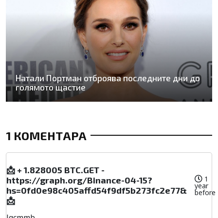
Натали Портман отброява последните дни до
голямото щастие
1 КОМЕНТАРА
📩 + 1.828005 BTC.GET -
1
https://graph.org/Binance-04-15?
year
hs=0fd0e98c405affd54f9df5b273fc2e77&
before
📩
lqcmmb