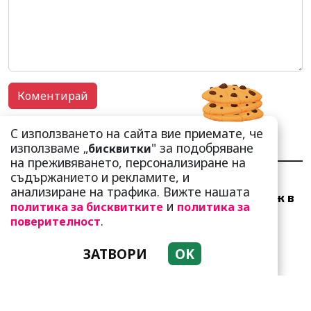
С използването на сайта вие приемате, че
използваме „
" за подобряване
бисквитки
НАЙ-ЧЕТЕНИ
НАЙ-КОМЕНТИРАНИ
на преживяването, персонализиране на
съдържанието и рекламите, и
Много скоро! Тези три
анализиране на трафика. Вижте нашата
зодии ще получат „нож в
и
политика за бисквитките
политика за
гърба“ (Ще бъдат
.
поверителност
предаде...
ЗАТВОРИ
OK
Тези зодии най-обичат да