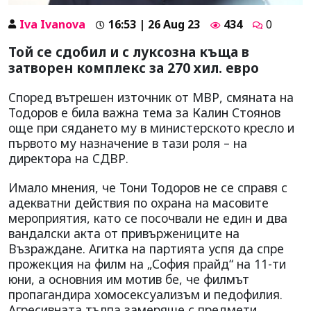
Iva Ivanova
16:53 | 26 Aug 23
434
0
Той се сдобил и с луксозна къща в
затворен комплекс за 270 хил. евро
Според вътрешен източник от МВР, смяната на
Тодоров е била важна тема за Калин Стоянов
още при сядането му в министерското кресло и
първото му назначение в тази роля – на
директора на СДВР.
Имало мнения, че Тони Тодоров не се справя с
адекватни действия по охрана на масовите
мероприятия, като се посочвали не един и два
вандалски акта от привържениците на
Възраждане. Агитка на партията успя да спре
прожекция на филм на „София прайд“ на 11-ти
юни, а основния им мотив бе, че филмът
пропагандира хомосексуализъм и педофилия.
Агресивната тълпа замеряше с предмети,