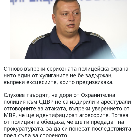
Отново въпреки сериозната полицейска охрана,
нито един от хулиганите не бе задържан,
въпреки ексцесиите, които предизвикаха.
Слухове твърдят, че дори от Охранителна
полиция към СДВР не са издирили и арестували
отговорните за атаката, въпреки уверението от
МВР, че ще идентифицират агресорите. Тогава
от полицията обещаха, че ще ги предадат на
прокуратурата, за да си понесат последствията
пред съда за стореното.