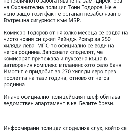
неприличното забогатяване на зам.-директора
на Охранителна полиция Тони Тодоров. Не е
ясно защо този факт е останал незабелязан от
Вътрешна сигурност към МВР.
Комисар Тодоров от няколко месеца се радва на
чисто новия си джип Рейндж Ровър за 250
хиляди лева. МПС-то официално се води на
негов роднина. Запознати споделят, че
комисарят притежава и луксозна къща в
затворения комплекс в планинското село Баня.
Имотът е придобит за 270 хиляди евро през
пролетта на тази година, отново от негов
роднина…
Иначе официално полицейският шеф обитава
ведомствен апартамент в кв. Белите брези.
Информирани полицаи споделиха слух, който се