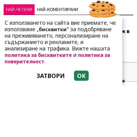
НАЙ-ЧЕТЕНИ
НАЙ-КОМЕНТИРАНИ
С използването на сайта вие приемате, че
Много скоро! Тези три
използваме „
" за подобряване
бисквитки
зодии ще получат „нож в
на преживяването, персонализиране на
гърба“ (Ще бъдат
съдържанието и рекламите, и
предаде...
анализиране на трафика. Вижте нашата
и
политика за бисквитките
политика за
.
поверителност
ЗАТВОРИ
OK
Добре е да знаете! Тези
три зодии умеят да
омагьосват
Защо тези две кралски