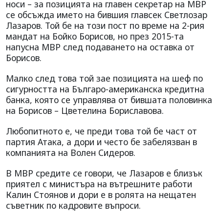
носи – за позицията на главен секретар на МВР
се обсъжда името на бившия главсек Светлозар
Лазаров. Той бе на този пост по време на 2-рия
мандат на Бойко Борисов, но през 2015-та
напусна МВР след подаването на оставка от
Борисов.
Малко след това той зае позицията на шеф по
сигурността на Българо-американска кредитна
банка, която се управлява от бившата половинка
на Борисов – Цветелина Бориславова.
Любопитното е, че преди това той бе част от
партия Атака, а дори и често бе забелязван в
компанията на Волен Сидеров.
В МВР средите се говори, че Лазаров е близък
приятел с министъра на вътрешните работи
Калин Стоянов и дори е в ролята на нещатен
съветник по кадровите въпроси.