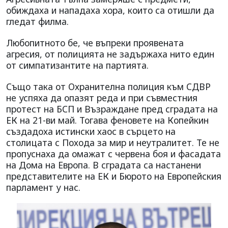
обиждаха и нападаха хора, които са отишли да
гледат филма.
Любопитното бе, че въпреки проявената
агресия, от полицията не задържаха нито един
от симпатизантите на партията.
Също така от Охранителна полиция към СДВР
не успяха да опазят реда и при съвместния
протест на БСП и Възраждане пред сградата на
ЕК на 21-ви май. Тогава феновете на Копейкин
създадоха истински хаос в сърцето на
столицата с Похода за мир и неутралитет. Те не
пропуснаха да омажат с червена боя и фасадата
на Дома на Европа. В сградата са настанени
представителите на ЕК и Бюрото на Европейския
парламент у нас.