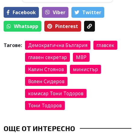
Facebook
Viber
Тwitter
Whatsapp
Pinterest
Тагове:
Демократична България
главсек
главен секретар
МВР
Калин Стоянов
министър
Волен Сидеров
комисар Тони Тодоров
Тони Тодоров
ОЩЕ ОТ ИНТЕРЕСНО