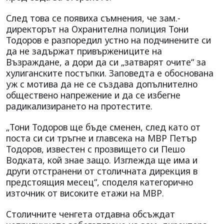
След това се появиха съмнения, че зам.-
директорът на Охранителна полиция Тони
Тодоров е разпоредил устно на подчинените си
да не задържат привържениците на
Възраждане, а дори да си „затварят очите“ за
хулиганските постъпки. Заповедта е обоснована
уж с мотива да не се създава допълнително
обществено напрежение и да се избегне
радикализирането на протестите.
„Тони Тодоров ще бъде сменен, след като от
поста си си тръгне и главсека на МВР Петър
Тодоров, известен с прозвището си Пешо
Водката, кой знае защо. Изглежда ще има и
други отстранени от столичната дирекция в
предстоящия месец“, споделя категорично
източник от високите етажи на МВР.
Столичните ченгета отдавна обсъждат