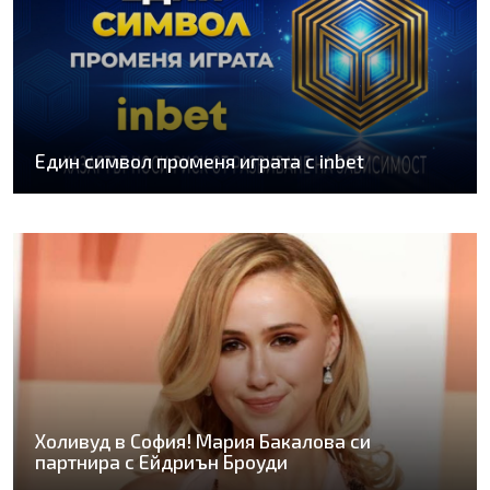
Един символ променя играта с inbet
Холивуд в София! Мария Бакалова си
партнира с Ейдриън Броуди