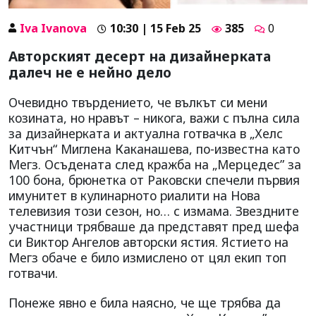
Iva Ivanova
10:30 | 15 Feb 25
385
0
Авторският десерт на дизайнерката
далеч не е нейно дело
Очевидно твърдението, че вълкът си мени
козината, но нравът – никога, важи с пълна сила
за дизайнерката и актуална готвачка в „Хелс
Китчън“ Миглена Каканашева, по-известна като
Мегз. Осъдената след кражба на „Мерцедес” за
100 бона, брюнетка от Раковски спечели първия
имунитет в кулинарното риалити на Нова
телевизия този сезон, но… с измама. Звездните
участници трябваше да представят пред шефа
си Виктор Ангелов авторски ястия. Ястието на
Мегз обаче е било измислено от цял екип топ
готвачи.
Понеже явно е била наясно, че ще трябва да