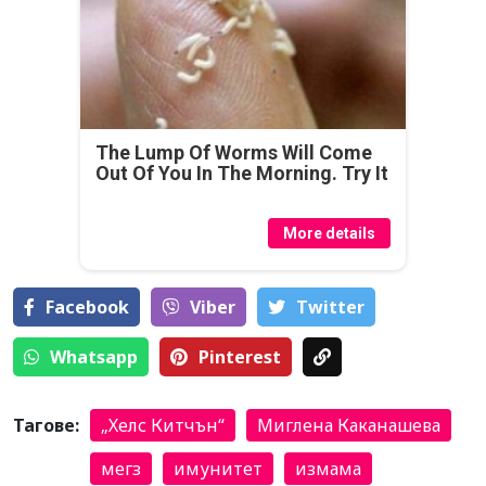
The Lump Of Worms Will Come
Out Of You In The Morning. Try It
More details
Facebook
Viber
Тwitter
Whatsapp
Pinterest
Тагове:
„Хелс Китчън“
Миглена Каканашева
мегз
имунитет
измама