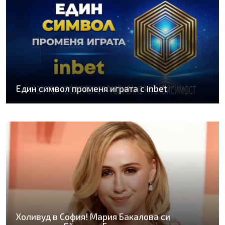
Един символ променя играта с inbet
Холивуд в София! Мария Бакалова си