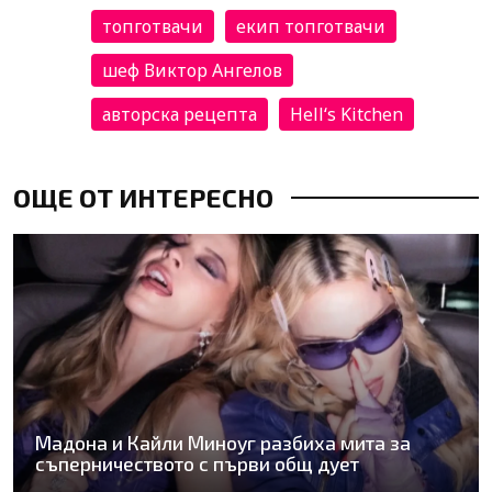
топготвачи
екип топготвачи
шеф Виктор Ангелов
авторска рецепта
Hell‘s Kitchen
ОЩЕ ОТ ИНТЕРЕСНО
Мадона и Кайли Миноуг разбиха мита за
съперничеството с първи общ дует