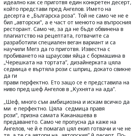
идеално как се приготвя един конкретен десерт,
който представи пред Ангелов. Името на
десерта е „Българска роза”. Той не само че не е
бил „авторски", а е част от менюто на въпросния
ресторант. Само че, за да не бъде обвинена в
плагиатство на рецептата, готвачите са
разработили специален веган вариант и са
научили Мегз да го приготвя. Известна с
пробиването на щраусови яйца с бормашина в
„Черешката на тортата”, дизайнерката цяла
седмица е въртяла рози с шприц, докато свикне
да ги
прави перфектно. Ето защо се е представила на
ниво пред шеф Ангелов в „Кухнята на ада“.
„Шеф, много съм амбициозна и искам всичко да
ми е перфектно. Цяла седмица правя
рози", призна самата Каканашева в
предаването. Само че пропусна да каже на
Ангелов, че й е помагал цял екип готвачи и че не
тя, а те са автори на „авторския” й десерт. По-