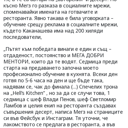
късно Мегз го разказа в социалните мрежи,
споменавайки имената на готвачите и
ресторанта. Явно такава е била уговорката –
обучение срещу реклама в социалните мрежи,
където Каканашева има над 200 хиляди
последователи,
„Пътят към победата винаги е един и същ –
отдаденост, постоянство и МЕГА ДОБРИ
МЕНТОРИ, които да те водят. Седмица преди
старта на предаването започна моето
професионално обучение в кухнята. Всеки ден
готвя по 5-6 часа на ден и ще бъде така,
надявам се, чак до финала (...) Спечелих трона
на „Hell‘s Kitchen“ , но за да се случи това, 1
седмица с шеф Влади Пенов, шеф Светломир
Ламбов и целия екип на ресторанта създавах
съвършения десерт, написа Мегз на страниците
си във Фейсбук и Инстаграм. Тя уточни, че
лакомството се предлага в ресторанта, а във