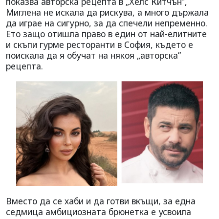
показва авторска рецепта в „Хелс Китчън”,
Миглена не искала да рискува, а много държала
да играе на сигурно, за да спечели непременно.
Ето защо отишла право в един от най-елитните
и скъпи гурме ресторанти в София, където е
поискала да я обучат на някоя „авторска”
рецепта.
Вместо да се хаби и да готви вкъщи, за една
седмица амбициозната брюнетка е усвоила