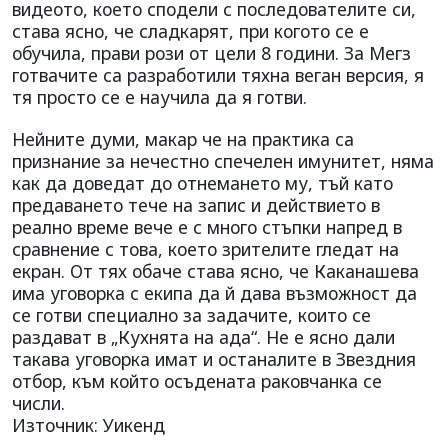
видеото, което сподели с последователите си,
става ясно, че сладкарят, при когото се е
обучила, прави рози от цели 8 години. За Мегз
готвачите са разработили тяхна веган версия, я
тя просто се е научила да я готви.
Нейните думи, макар че на практика са
признание за нечестно спечелен имунитет, няма
как да доведат до отнемането му, тъй като
предаването тече на запис и действието в
реално време вече е с много стъпки напред в
сравнение с това, което зрителите гледат на
екран. От тях обаче става ясно, че Каканашева
има уговорка с екипа да й дава възможност да
се готви специално за задачите, които се
раздават в „Кухнята на ада“. Не е ясно дали
такава уговорка имат и останалите в Звездния
отбор, към който осъдената раковчанка се
числи.
Източник: Уикенд