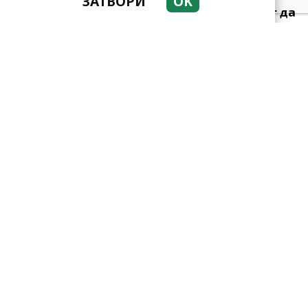
ЗАТВОРИ
OK
Тези зодии най-обичат да
не правят нищо! Те са
кралете на мързела
Като прахосмукачки са!
Парите буквално се
„лепят“ на тези три зодии
Тези зодии са
пътешественици по душа!
За тях пътуването е като
въздуха