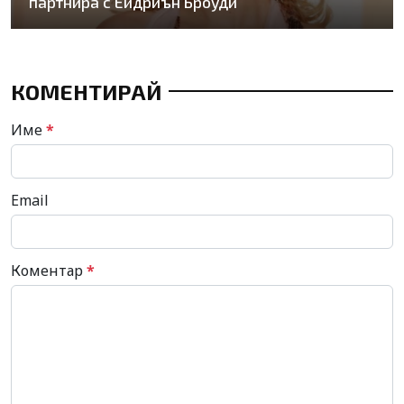
партнира с Ейдриън Броуди
КОМЕНТИРАЙ
Име
*
Email
Коментар
*