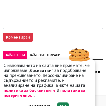
НАЙ-ЧЕТЕНИ
НАЙ-КОМЕНТИРАНИ
С използването на сайта вие приемате, че
Много скоро! Тези три
използваме „
" за подобряване
бисквитки
зодии ще получат „нож в
на преживяването, персонализиране на
гърба“ (Ще бъдат
съдържанието и рекламите, и
предаде...
анализиране на трафика. Вижте нашата
и
политика за бисквитките
политика за
.
поверителност