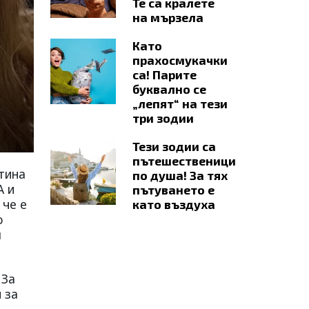
Те са кралете
на мързела
Като
прахосмукачки
са! Парите
буквално се
„лепят“ на тези
три зодии
Тези зодии са
пътешественици
стина
по душа! За тях
А и
пътуването е
 че е
като въздуха
о
я
 За
 за