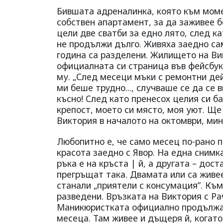
Бившата адреналинка, която към моме
собствен апартамент, за да заживее б
цели две сватби за едно лято, след ка
не продължи дълго. Живяха заедно сам
година са разделени. Жилището на Вик
официалната си страница във фейсбук
му. „След месеци мъки с ремонтни де
ми беше трудно..., случваше се да се 
късно! След като пренесох целия си ба
крепост, моето си място, моя уют. Ще
Виктория в началото на октомври, ми
Любопитно е, че само месец по-рано п
красота заедно с Явор. На една снимк
ръка е на кръста | й, а другата – дос
прегръщат така. Двамата или са живее
станали „приятели с консумация”. Къ
разведени. Връзката на Виктория с Ра
Маникюристката официално продължав
месеца. Там живее и дъщеря й, когато