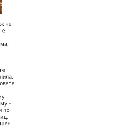
Уж не
 е
ама,
те
ънила,
совете
му
 му –
и по
вид,
ншен