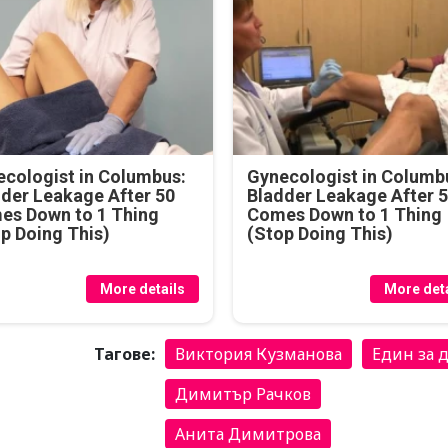
cologist in Columbus:
Gynecologist in Columb
der Leakage After 50
Bladder Leakage After 
es Down to 1 Thing
Comes Down to 1 Thing
p Doing This)
(Stop Doing This)
More details
More deta
Тагове:
Виктория Кузманова
Един за 
Димитър Рачков
Анита Димитрова