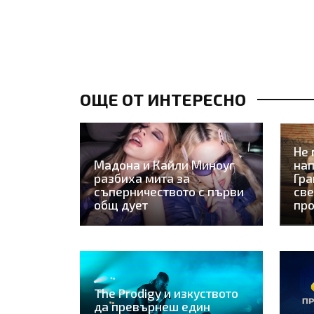
ОЩЕ ОТ ИНТЕРЕСНО
Не 
Мадона и Кайли Миноуг
нап
разбиха мита за
Гра
съперничеството с първи
све
общ дует
пр
The Prodigy и изкуството
да превърнеш един