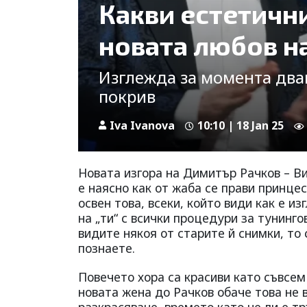
Какви естетичн
новата любов н
Изглежда за момента два
покрив
Iva Ivanova
10:10 | 18 Jan 25
Новата изгора на Димитър Рачков – Ви
е наясно как от жаба се прави принцес
освен това, всеки, който види как е и
на „ти“ с всички процедури за тунинго
видите някоя от старите й снимки, то 
познаете.
Повечето хора са красиви като съвсем
новата жена до Рачков обаче това не 
разкрасяване, времето като че ли е тр