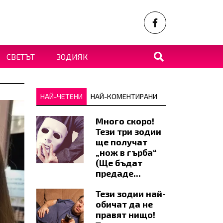
СВЕТЪТ
ЗОДИЯК
НАЙ-ЧЕТЕНИ
НАЙ-КОМЕНТИРАНИ
Много скоро!
Тези три зодии
ще получат
„нож в гърба“
(Ще бъдат
предаде...
Тези зодии най-
обичат да не
правят нищо!