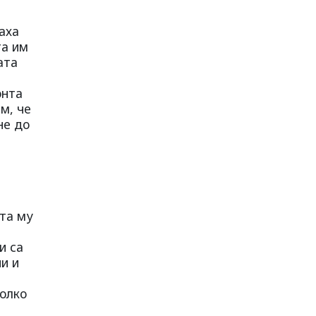
аха
та им
ата
онта
м, че
не до
ата му
и са
и и
олко