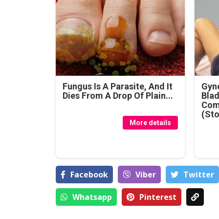
Fungus Is A Parasite, And It
Gyne
Dies From A Drop Of Plain...
Blad
Com
(Sto
More details
Facebook
Viber
Тwitter
Whatsapp
Pinterest