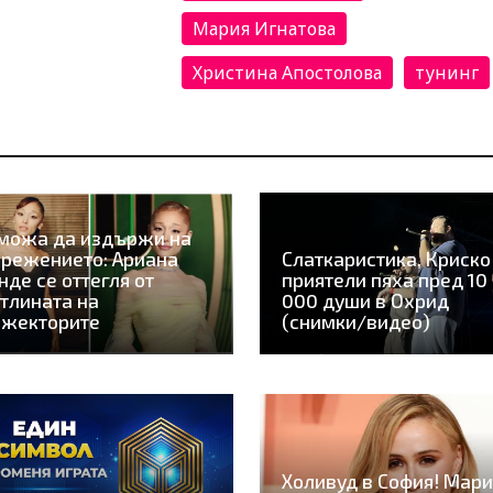
Мария Игнатова
Христина Апостолова
тунинг
можа да издържи на
режението: Ариана
Слаткаристика, Криско
нде се оттегля от
приятели пяха пред 10
тлината на
000 души в Охрид
ожекторите
(снимки/видео)
Холивуд в София! Мари