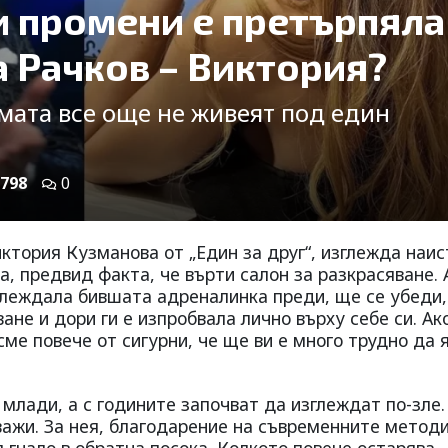
и промени е претърпяла
а Рачков – Виктория?
мата все още не живеят под един
798
0
ктория Кузманова от „Един за друг“, изглежда наи
а, предвид факта, че върти салон за разкрасяване. 
зглеждала бившата адреналинка преди, ще се убеди,
ване и дори ги е изпробвала лично върху себе си. Ак
сме повече от сигурни, че ще ви е много трудно да 
 млади, а с годините започват да изглеждат по-зле.
важи. За нея, благодарение на съвременните методи
ъгнало в обратна посока. Колкото повече остарява,