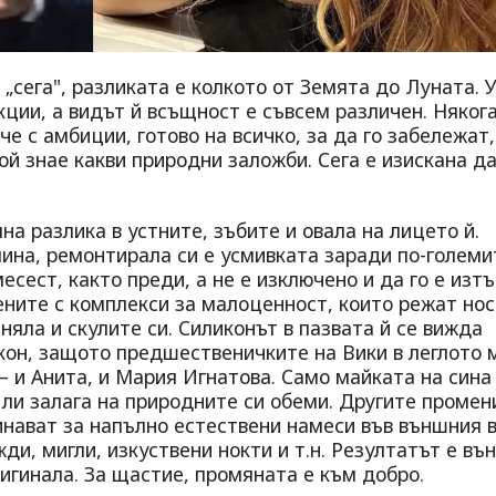
 „сега", разликата е колкото от Земята до Луната. 
кции, а видът й всъщност е съвсем различен. Някога
е с амбиции, готово на всичко, за да го забележат,
ой знае какви природни заложби. Сега е изискана д
на разлика в устните, зъбите и овала на лицето й.
лина, ремонтирала си е усмивката заради по-големи
есест, както преди, а не е изключено и да го е изт
ените с комплекси за малоценност, които режат но
еняла и скулите си. Силиконът в пазвата й се вижда
икон, защото предшественичките на Вики в леглото 
– и Анита, и Мария Игнатова. Само майката на сина
 ли залага на природните си обеми. Другите промен
инават за напълно естествени намеси във външния 
ди, мигли, изкуствени нокти и т.н. Резултатът е въ
игинала. За щастие, промяната е към добро.