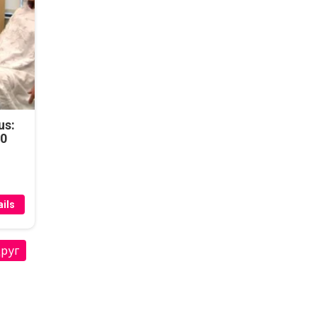
us:
50
ils
друг