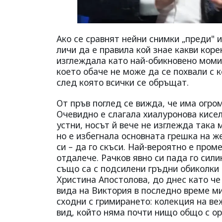
Ако се сравнят нейни снимки „преди" и
личи да е правила кой знае какви коре
изглеждала като най-обикновено момич
което обаче не може да се похвали с к
след която всички се обръщат.
От пръв поглед се вижда, че има огром
Очевидно е слагала хиалуронова кисе
устни, носът й вече не изглежда така м
но е избегнала основната грешка на ж
си – да го скъси. Най-вероятно е пром
отдалече. Рачков явно си пада го сил
също са с подсилени гръдни обиколки 
Христина Апостолова, до днес като че
вида на Виктория в последно време м
сходни с гримирането: колекция на веж
вид, който няма почти нищо общо с ор