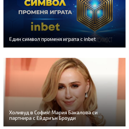
Един символ променя играта с inbet
Холивуд в София! Мария Бакалова си
партнира с Ейдриън Броуди