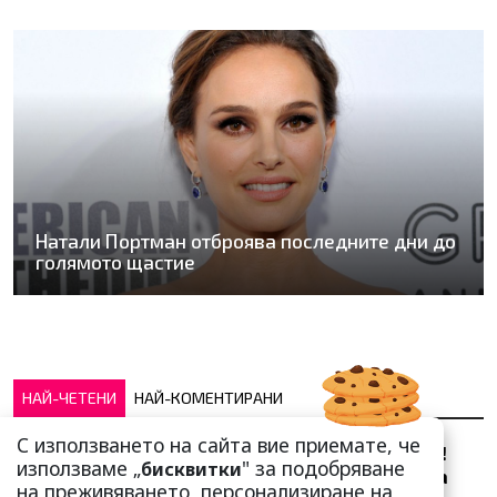
Натали Портман отброява последните дни до
голямото щастие
НАЙ-ЧЕТЕНИ
НАЙ-КОМЕНТИРАНИ
С използването на сайта вие приемате, че
Сърце юнашко не трае!
използваме „
" за подобряване
бисквитки
Ричи Тъпото си вдигна
на преживяването, персонализиране на