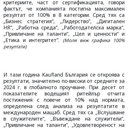
критериите, част от сертификацията, говори
фактът, че компанията постигна максимален
резултат от 100% в 8 категории. Сред тях са
„Бизнес стратегия“, „Лидерство“, „Дигитален
HR“, „Работна среда“, „Работодателска марка“,
„Привличане на таланти“, „Цел и ценности“ и
„Етика и интегритет”.
(Моля виж графика 100%
резултати)
И тази година Kaufland България се откроява с
резултати, значително по-високи от средните за
2024 г. в глобалното проучване. При десет от
показателите водещият ритейлър отчита
постижения с повече от 10% над нормата,
определена след анализа на резултатите в
международен мащаб. Сред тях са „Вслушване
в служителите“, „Въвеждане на служители“,
„Привличане на таланти”, „Удовлетвореност на