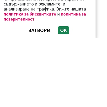
стандарта: Замени
съдържанието и рекламите, и
чалгарка...
анализиране на трафика. Вижте нашата
и
политика за бисквитките
политика за
.
поверителност
ЗАТВОРИ
OK
Привличат се като
пеперуди от светлината!
Но да живеят заедно-
мисия не...
Добре е да знаете! Тези
три зодии умеят да
омагьосват