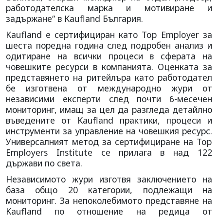
работодателска марка и мотивиране и
задържане“ в Kaufland България.
Kaufland е сертифициран като Top Employer за
шеста поредна година след подробен анализ и
одитиране на всички процеси в сферата на
човешките ресурси в компанията. Оценката за
представянето на ритейлъра като работодател
бе изготвена от международно жури от
независими експерти след почти 6-месечен
мониторинг, имащ за цел да разгледа детайлно
въведените от Kaufland практики, процеси и
инструменти за управление на човешкия ресурс.
Универсалният метод за сертифициране на Top
Employers Institute се прилага в над 122
държави по света.
Независимото жури изготвя заключението на
база общо 20 категории, подлежащи на
мониторинг. За непоколебимото представяне на
Kaufland по отношение на редица от