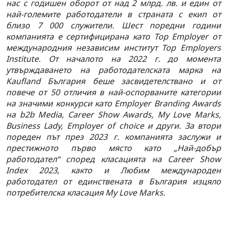
нас с годишен оборот от над 2 млрд. лв. и един от
най-големите работодатели в страната с екип от
близо 7 000 служители. Шест поредни години
компанията е сертифицирана като Top Employer от
международния независим институт Top Employers
Institute. От началото на 2022 г. до момента
утвърждаването на работодателската марка на
Kaufland България беше засвидетелствано и от
повече от 50 отличия в най-оспорваните категории
на значими конкурси като Employer Branding Awards
на b2b Media, Career Show Awards, My Love Marks,
Business Lady, Employer of choice и други. За втори
пореден път през 2023 г. компанията заслужи и
престижното първо място като „Най-добър
работодател“ според класацията на Career Show
Index 2023, както и Любим международен
работодател от единствената в България изцяло
потребителска класация My Love Marks.