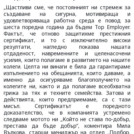
„Щастливи сме, че постоянният ни стремеж за
създаване на сигурна, мотивираща и
удовлетворяваща работна среда е повод за
шеста поредна година да бъдем Top Employer.
Фактът, че отново защитихме престижния
сертификат, и то с изключително високи
резултати, нагледно показва нашата
отдаденост, навременните и целенасочени
усилия, които полагаме в развитието на нашите
колеги. Целта ни винаги е била да гарантираме
изпълнението на обещанията, които даваме, а
именно да осигуряваме благополучието на
колегите ни, както и да полагаме всеобхватна
грижа за тях и техните семейства. Затова и
действията, които предприемаме, са с тази
мисъл. Сертификатът е поредното
доказателство, че в компанията устремено
следваме мотото ни „Който не става по-добър,
престава да бъде добър“, коментира Мила
Вълкова, старши мениджър на отдел „Подбор,