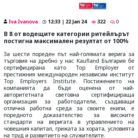
Iva Ivanova
12:33 | 22 Jan 24
322
0
В 8 от водещите категории ритейлърът
постигна максимален резултат от 100%
За шести пореден път най-голямата верига за
търговия на дребно у нас Kaufland България бе
сертифицирана като Top Employer от
престижния международен независим институт
Top Employers Institute. Постижението на
компанията да бъде оценена от най-
авторитетната световна сертифицираща
организация за работодатели, създаващи
отлична работна среда за своите екипи, е
поредното доказателство за високите
стандарти на веригата в управлението на
човешкия капитал, грижата за хората, условията
на труд и развитието на служителите.