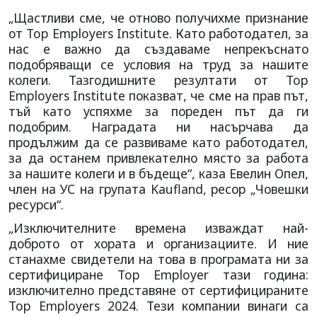
„Щастливи сме, че отново получихме признание
от Top Employers Institute. Като работодател, за
нас е важно да създаваме непрекъснато
подобряващи се условия на труд за нашите
колеги. Тазгодишните резултати от Top
Employers Institute показват, че сме на прав път,
тъй като успяхме за пореден път да ги
подобрим. Наградата ни насърчава да
продължим да се развиваме като работодател,
за да останем привлекателно място за работа
за нашите колеги и в бъдеще“, каза Евелин Опел,
член на УС на групата Kaufland, ресор „Човешки
ресурси“.
„Изключителните времена изваждат най-
доброто от хората и организациите. И ние
станахме свидетели на това в програмата ни за
сертифициране Top Employer тази година:
изключително представяне от сертифицираните
Top Employers 2024. Тези компании винаги са