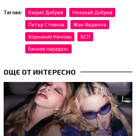
Тагове:
Кирил Добрев
Николай Добрев
Петър Стоянов
Жан Виденов
Корнелия Нинова
БСП
банков парадокс
ОЩЕ ОТ ИНТЕРЕСНО