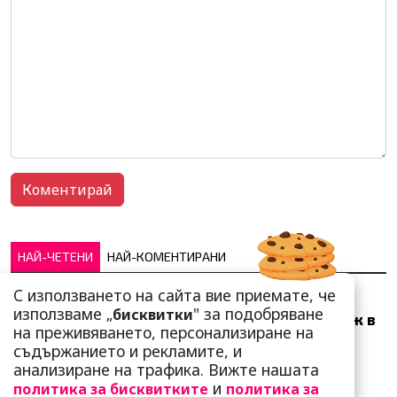
НАЙ-ЧЕТЕНИ
НАЙ-КОМЕНТИРАНИ
С използването на сайта вие приемате, че
Много скоро! Тези три
използваме „
" за подобряване
бисквитки
зодии ще получат „нож в
на преживяването, персонализиране на
гърба“ (Ще бъдат
съдържанието и рекламите, и
предаде...
анализиране на трафика. Вижте нашата
и
политика за бисквитките
политика за