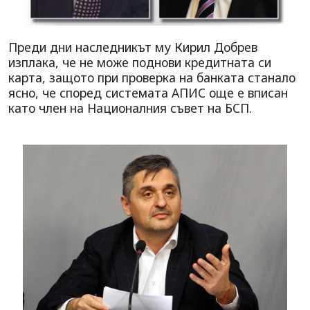
Преди дни наследникът му Кирил Добрев
изплака, че не може поднови кредитната си
карта, защото при проверка на банката станало
ясно, че според системата АПИС още е вписан
като член на Националния съвет на БСП.