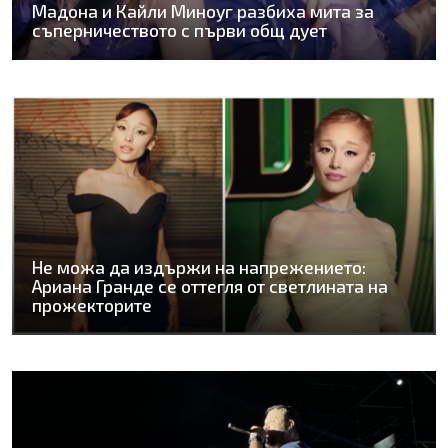
Мадона и Кайли Миноуг разбиха мита за
съперничеството с първи общ дует
Не можа да издържи на напрежението:
Ариана Гранде се оттегля от светлината на
прожекторите