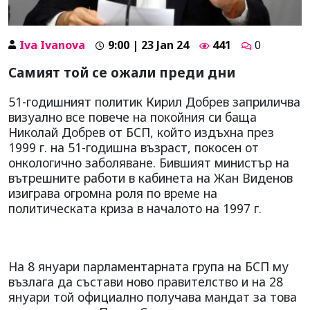
Iva Ivanova
9:00 | 23 Jan 24
441
0
Самият той се ожали преди дни
51-годишният политик Кирил Добрев заприличва
визуално все повече на покойния си баща
Николай Добрев от БСП, който издъхна през
1999 г. на 51-годишна възраст, покосен от
онкологично заболяване. Бившият министър на
вътрешните работи в кабинета на Жан Виденов
изиграва огромна роля по време на
политическата криза в началото на 1997 г.
На 8 януари парламентарната група на БСП му
възлага да състави ново правителство и на 28
януари той официално получава мандат за това