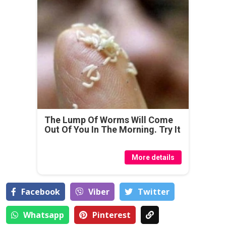
The Lump Of Worms Will Come
Out Of You In The Morning. Try It
More details
Facebook
Viber
Тwitter
Whatsapp
Pinterest