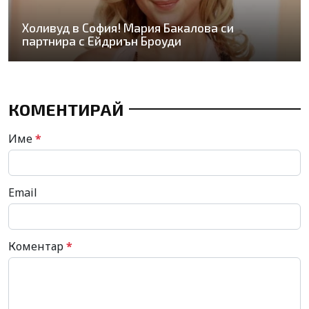
Холивуд в София! Мария Бакалова си
партнира с Ейдриън Броуди
КОМЕНТИРАЙ
Име
*
Email
Коментар
*