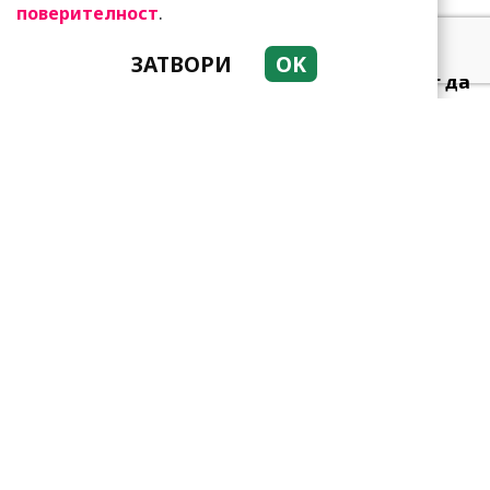
.
поверителност
ЗАТВОРИ
OK
Тези зодии най-обичат да
не правят нищо! Те са
кралете на мързела
Като прахосмукачки са!
Парите буквално се
„лепят“ на тези три зодии
Тези зодии са