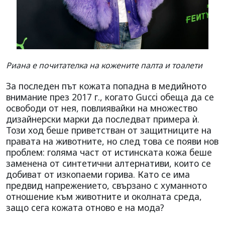
Риана е почитателка на кожените палта и тоалети
За последен път кожата попадна в медийното
внимание през 2017 г., когато Gucci обеща да се
освободи от нея, повлиявайки на множество
дизайнерски марки да последват примера ѝ.
Този ход беше приветстван от защитниците на
правата на животните, но след това се появи нов
проблем: голяма част от истинската кожа беше
заменена от синтетични алтернативи, които се
добиват от изкопаеми горива. Като се има
предвид напрежението, свързано с хуманното
отношение към животните и околната среда,
защо сега кожата отново е на мода?