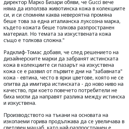
директор Марко Бизари обяви, че Gucci вече
няма да използва животинска кожа в колекциите
си, и си спомням каква невероятна промяна
беше това за една италианска луксозна марка,
където кожата беше толкова разпространен
материал. Но темата за изкуствената кожа
също е толкова сложна."
Радклиф-Томас добавя, че след решението на
дизайнерските марки да забранят истинската
кожа в колекциите си пазарът на изкуствена
кожа се е развил от първите дни на "забавната"
кожа - евтина, често в ярки цветове, която не се
опитва да имитира истинската - до ново ниво на
качество, при което повечето потребители не
биха могли да направят разлика между истинска
и изкуствена.
Производството на тъкани на основата на
изкопаеми горива продължава да се увеличава в
световен мащаб, като най-разпространен е