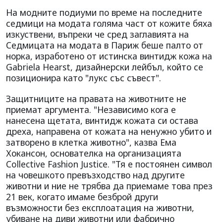
На модните подиуми по време на последните
седмици на модата голяма част от кожите бяха
изкуствени, въпреки че сред заглавията на
Седмицата на модата в Париж беше палто от
норка, изработено от истинска винтидж кожа на
Gabriela Hearst, дизайнерски лейбъл, който се
позиционира като "лукс със съвест".
Защитниците на правата на животните не
приемат аргумента. "Независимо кога е
нанесена щетата, винтидж кожата си остава
дреха, направена от кожата на ненужно убито и
затворено в клетка животно", казва Ема
Хокансон, основателка на организацията
Collective Fashion Justice. "Тя е постоянен символ
на човешкото превъзходство над другите
животни и ние не трябва да приемаме това през
21 век, когато имаме безброй други
възможности без експлоатация на животни,
убиване на диви животни или фабрично