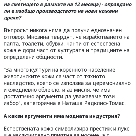
на сметището в рамките на 12 месеца) - оправдано
ли е изобщо производството на нови кожени
дрехи?
Въпросът никога няма да получи еднозначен
отговор. Мнозина твърдят, че изработването на
палта, тоалети, обувки, чанти от естествена
кожа е дори част от културата и традициите на
определени общности.
"За много култури на коренното население
животинските кожи са част от тяхното
наследство, което се използва за церемониално
и ежедневно облекло, и аз мисля, че има
достатъчно аргументи да уважаваме този
избор", категорична е Наташа Радклиф-Томас.
А какви аргументи има модната индустрия?
Естествената кожа символизира престиж и лукс
и е изключително приятна за носене, а с