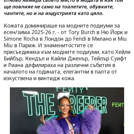
ще повлияе не само на тоалетите, обувките,
чантите, но и на индустрията като цяло.
Кожата доминираше на модните подиуми за
есен/зима 2025-26 г. - от Tory Burch в Ню Йорк и
Simone Rocha в Лондон до Fendi в Милано и Miu
Miu в Париж. И знаменитостите се
присъединиха към модните подиуми, като Хейли
Бийбър, Кендъл и Кайли Дженър, Тейлър Суифт
и Риана дефилираха на различни събития в
началото на годината, елегантни в палта от
изкуствена и винтидж кожа.