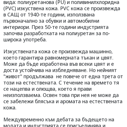
вида: полиуретанова (PU) и поливинилхлоридна
(PVC) изкуствена кожа. PVC кожа се произвежда
в САЩ от 1940-те години, използвана
първоначално за обувки и автомобилни
интериори. През 50-те години индустрията
започва разработката на полиуретан за по-
широка употреба.
Изкуствената кожа се произвежда машинно,
което гарантира равномерната тъкан и цвят.
Може да бъде изработена във всеки цвят и е
доста устойчива на избледняване. Но нейният
"живот" продължава не повече от една трета от
този на естествената. С течение на времето тя
се нацепва и олющва, което я прави
неизползваема. Освен това при нея не може да
се забележи блясъка и аромата на естествената
кожа.
Междувременно към дебата за бъдещето на
модата и индустрията се присъединява и