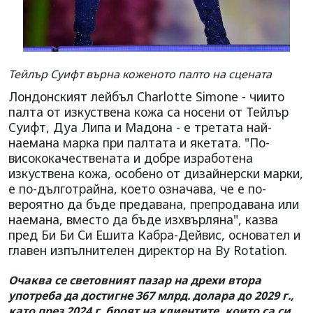
Тейлър Суифт върна коженото палто на сцената
Лондонският лейбъл Charlotte Simone - чиито
палта от изкуствена кожа са носени от Тейлър
Суифт, Дуа Липа и Мадона - е третата най-
наемана марка при палтата и якетата. "По-
висококачествената и добре изработена
изкуствена кожа, особено от дизайнерски марки,
е по-дълготрайна, което означава, че е по-
вероятно да бъде предавана, препродавана или
наемана, вместо да бъде изхвърляна", казва
пред Би Би Си Ешита Кабра-Дейвис, основател и
главен изпълнителен директор на By Rotation.
Очаква се световният пазар на дрехи втора
употреба да достигне 367 млрд. долара до 2029 г.,
като през 2024 г. броят на клиентите, които са си