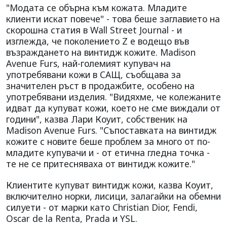
"Модата се обърна към кожата. Младите
клиенти искат повече" - това беше заглавието на
скорошна статия в Wall Street Journal - и
изглежда, че поколението Z е водещо във
възраждането на винтидж кожите. Madison
Avenue Furs, най-големият купувач на
употребявани кожи в САЩ, съобщава за
значителен ръст в продажбите, особено на
употребявани изделия. "Видяхме, че колежаните
идват да купуват кожи, което не сме виждали от
години", казва Лари Коуит, собственик на
Madison Avenue Furs. "Съпоставката на винтидж
кожите с новите беше проблем за много от по-
младите купувачи и - от етична гледна точка -
те не се притесняваха от винтидж кожите."
Клиентите купуват винтидж кожи, казва Коуит,
включително норки, лисици, залагайки на обемни
силуети - от марки като Christian Dior, Fendi,
Oscar de la Renta, Prada и YSL.