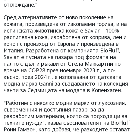
отглеждане."
Сред алтернативите от ново поколение на
кожата, произведена от изкопаеми горива, и на
истинската животинска кожа е Savian - 100%
растителна кожа, изработена от коприва, лен и
коноп с произход от Европа и произведена в
Италия. Разработена от компанията BioFluff,
Savian е пусната на пазара под формата на
палто с дълги ръкави от Стела Маккартни по
време на COP28 през ноември 2023 г., а по-
късно, през 2024 г., е използвана от датската
модна марка Ganni за създаването на колекция
чанти за Седмицата на модата в Копенхаген.
"Работим с няколко модни марки от луксозния,
съвременния и достъпния пазар, за да
разработим материали, които са подходящи за
техните нужди", казва съоснователят на BioFluff
Рони Гамзон, като добавя, че разходите остават