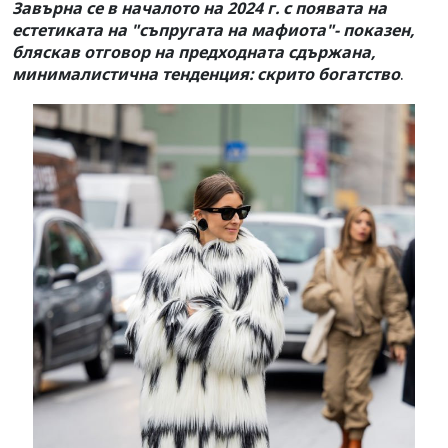
З
ав
ърна се в началото на 2024 г. с появата на
естетиката на "съпругата на мафиота"- показен,
бляскав отговор на предходната сдържана,
.
минималистична тенденция: скрито богатство