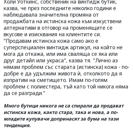
Холи Уоткинс, собственик на винтидж бутик,
казва, че през последните няколко години е
наблюдавала значителна промяна от
продажбата на истинска кожа към изкуствени
алтернативи в отговор на променящите се
вкусове и изисквания на клиентите си.
"Продавам истинска кожа само ако е
суперспециален винтидж артикул, на който не
мога да откажа, или има сваляща се яка или
друг детайл или украса", казва тя. "Лично аз
нямам проблем със старата (истинска) кожа - по-
добре е да удължим живота ѝ, отколкото да я
изпратим на сметището. Имам по-голям
проблем с полиестера, тъй като той никога няма
да се разгради."
Много бутици никога не са спирали да продават
истинска кожа, както стара, така и нова, а по-
младите купувачи допринасят за бума на тази
тенденция.