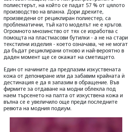
полиестерът, на който се падат 57 % от цялото
производство на влакна. Дори дрехите,
произведени от рециклиран полиестер, са
проблематични, тъй като моделът не е кръгов.
Огромното мнозинство от тях се изработва с
помощта на пластмасови бутилки - а не на стари
текстилни изделия - което означава, че не могат
да бъдат рециклирани отново и най-вероятно в
даден момент ще се окажат на сметището.
Един от начините да предпазим изкуствената
кожа от депониране или да забавим крайната ѝ
дестинация е да я запазим в обращение. Във
фирмите за отдаване на модни облекла под
наем търсенето на палта от изкуствена кожа и
вълна се е увеличило още преди последните
ревюта на модния подиум.