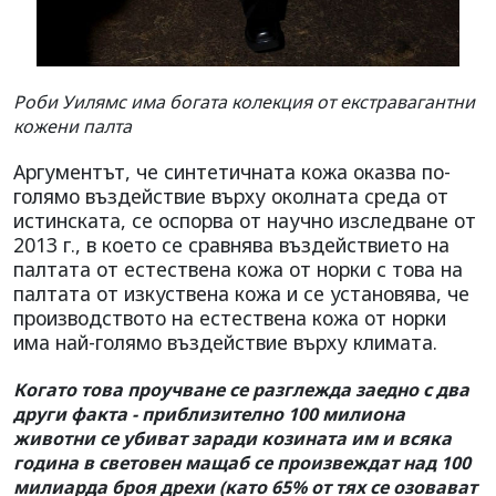
Роби Уилямс има богата колекция от екстравагантни
кожени палта
Аргументът, че синтетичната кожа оказва по-
голямо въздействие върху околната среда от
истинската, се оспорва от научно изследване от
2013 г., в което се сравнява въздействието на
палтата от естествена кожа от норки с това на
палтата от изкуствена кожа и се установява, че
производството на естествена кожа от норки
има най-голямо въздействие върху климата.
Когато това проучване се разглежда заедно с два
други факта - приблизително 100 милиона
животни се убиват заради козината им и всяка
година в световен мащаб се произвеждат над 100
милиарда броя дрехи (като 65% от тях се озовават