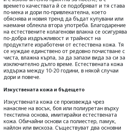
времето качествата й се подобряват и тя става
по-мека и дори по-привлекателна, което
обяснява и новия тренд да бъдат купувани или
наемани облекла втора употреба. Благодарение
на естествените колагенови влакна се осигурява
по-добра издръжливост и трайност на
продуктите изработени от естествена кожа. Тя
се нуждае единствено от редовно почистване с
чиста, влажна кърпа, за да запази вида за си за
изключително дълго време. Естествената кожа
издържа между 10-20 години, в някой случаи
дори и повече.
Изкуствената кожа и бъдещето
Изкуствената кожа се произвежда чрез
нанасяне на восък, боя или полиуретан върху
текстилна основа, имитирайки естествената
кожа. Обичайни основи са полиестер, памук,
найлон или вискоза. Съществуват два основни