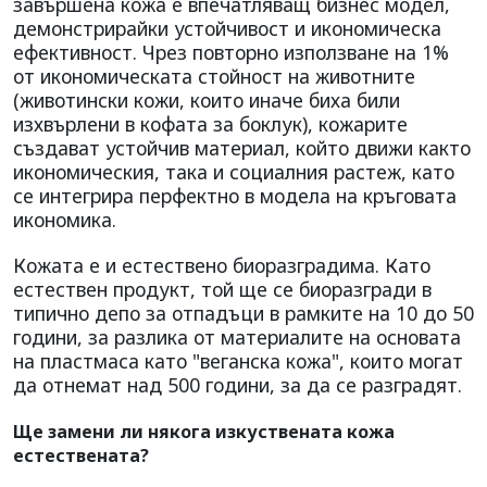
завършена кожа е впечатляващ бизнес модел,
демонстрирайки устойчивост и икономическа
ефективност. Чрез повторно използване на 1%
от икономическата стойност на животните
(животински кожи, които иначе биха били
изхвърлени в кофата за боклук), кожарите
създават устойчив материал, който движи както
икономическия, така и социалния растеж, като
се интегрира перфектно в модела на кръговата
икономика.
Кожата е и естествено биоразградима. Като
естествен продукт, той ще се биоразгради в
типично депо за отпадъци в рамките на 10 до 50
години, за разлика от материалите на основата
на пластмаса като "веганска кожа", които могат
да отнемат над 500 години, за да се разградят.
Ще замени ли някога изкуствената кожа
естествената?