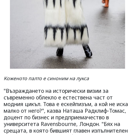
Коженото палто е синоним на лукса
"Възраждането на исторически визии за
съвременно облекло е естествена част от
модния цикъл. Това е ескейпизъм, а кой не иска
малко от него?", казва Наташа Радклиф-Томас,
доцент по бизнес и предприемачество в
университета Ravensbourne, Лондон. "Бях на
срещата, в която бившият главен изпълнителен