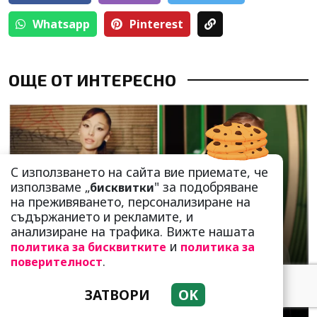
Whatsapp
Pinterest
ОЩЕ ОТ ИНТЕРЕСНО
С използването на сайта вие приемате, че
използваме „
" за подобряване
бисквитки
на преживяването, персонализиране на
съдържанието и рекламите, и
Не можа да издържи на напрежението:
анализиране на трафика. Вижте нашата
Ариана Гранде се оттегля от светлината на
и
политика за бисквитките
политика за
прожекторите
.
поверителност
ЗАТВОРИ
OK