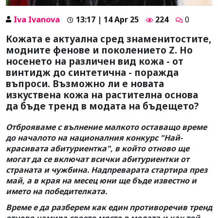
Iva Ivanova
13:17 | 14 Apr 25
224
0
Кожата е актуална сред знаменитостите,
модните фенове и поколението Z. Но
носенето на различен вид кожа - от
винтидж до синтетична - поражда
въпроси. Възможно ли е новата
изкуствена кожа на растителна основа
да бъде тренд в модата на бъдещето?
Отброяваме с вълнение малкото оставащо време
до началото на националния конкурс "Най-
красивата абитуриентка", в който отново ще
могат да се включат всички абитуриентки от
страната и чужбина. Надпреварата стартира през
май, а в края на месец юни ще бъде известно и
името на победителката.
Време е да разберем как един противоречив тренд
отново намира своето място в модата и как той