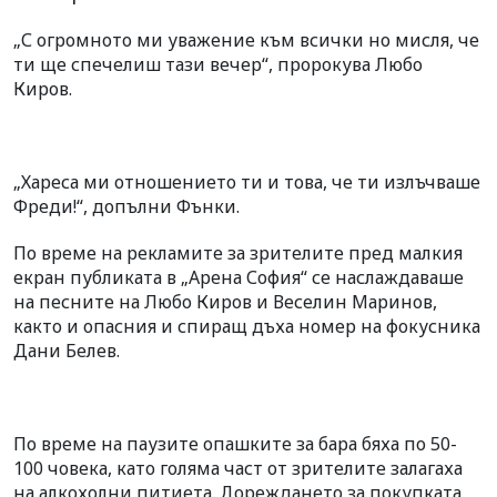
„С огромното ми уважение към всички но мисля, че
ти ще спечелиш тази вечер“, пророкува Любо
Киров.
„Хареса ми отношението ти и това, че ти излъчваше
Фреди!“, допълни Фънки.
По време на рекламите за зрителите пред малкия
екран публиката в „Арена София“ се наслаждаваше
на песните на Любо Киров и Веселин Маринов,
както и опасния и спиращ дъха номер на фокусника
Дани Белев.
По време на паузите опашките за бара бяха по 50-
100 човека, като голяма част от зрителите залагаха
на алкохолни питиета. Дореждането за покупката