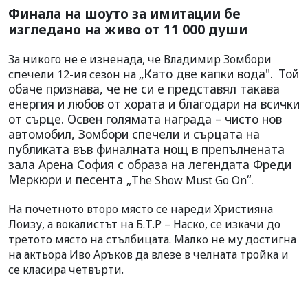
Финала на шоуто за имитации бе
изгледано на живо от 11 000 души
За никого не е изненада, че Владимир Зомбори
„Като две капки вода".
Той
спечели 12-ия сезон на
обаче признава, че не си е представял такава
енергия и любов от хората и благодари на всички
от сърце. Освен голямата награда – чисто нов
автомобил, Зомбори спечели и сърцата на
публиката във финалната нощ в препълнената
зала Арена София с образа на легендата Фреди
Меркюри и песента „
“.
The Show Must Go On
На почетното второ място се нареди Християна
Лоизу, а вокалистът на Б.Т.Р – Наско, се изкачи до
третото място на стълбицата. Малко не му достигна
на актьора Иво Аръков да влезе в челната тройка и
се класира четвърти.