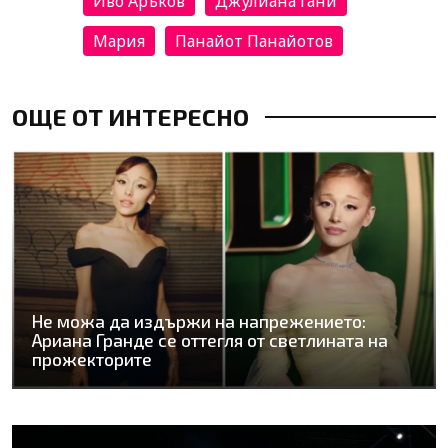
Иво Аръков
Джулиана Гани
Мария
Панайот Панайотов
ОЩЕ ОТ ИНТЕРЕСНО
Не можа да издържи на напрежението:
Ариана Гранде се оттегля от светлината на
прожекторите