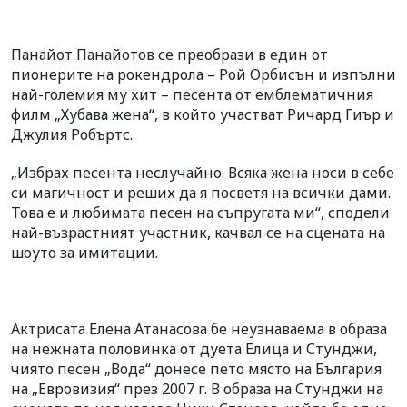
Панайот Панайотов се преобрази в един от
пионерите на рокендрола – Рой Орбисън и изпълни
най-големия му хит – песента от емблематичния
филм „Хубава жена“, в който участват Ричард Гиър и
Джулия Робъртс.
„Избрах песента неслучайно. Всяка жена носи в себе
си магичност и реших да я посветя на всички дами.
Това е и любимата песен на съпругата ми“, сподели
най-възрастният участник, качвал се на сцената на
шоуто за имитации.
Актрисата Елена Атанасова бе неузнаваема в образа
на нежната половинка от дуета Елица и Стунджи,
чиято песен „Вода“ донесе пето място на България
на „Евровизия“ през 2007 г. В образа на Стунджи на