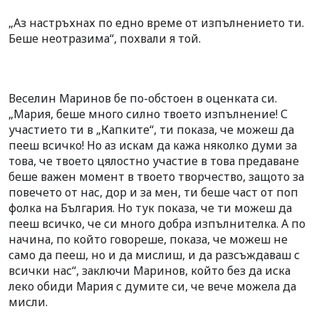
„Аз настръхнах по едно време от изпълнението ти.
Беше неотразима“, похвали я той.
Веселин Маринов бе по-обстоен в оценката си.
„Мария, беше много силно твоето изпълнение! С
участието ти в „Капките“, ти показа, че можеш да
пееш всичко! Но аз искам да кажа няколко думи за
това, че твоето цялостно участие в това предаване
беше важен момент в твоето творчество, защото за
повечето от нас, дор и за мен, ти беше част от поп
фолка на България. Но тук показа, че ти можеш да
пееш всичко, че си много добра изпълнителка. А по
начина, по който говореше, показа, че можеш не
само да пееш, но и да мислиш, и да разсъждаваш с
всички нас“, заключи Маринов, който без да иска
леко обиди Мария с думите си, че вече можела да
мисли.