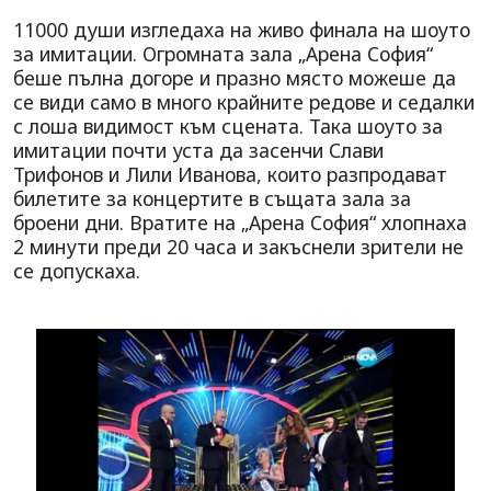
11000 души изгледаха на живо финала на шоуто
за имитации. Огромната зала „Арена София“
беше пълна догоре и празно място можеше да
се види само в много крайните редове и седалки
с лоша видимост към сцената. Така шоуто за
имитации почти уста да засенчи Слави
Трифонов и Лили Иванова, които разпродават
билетите за концертите в същата зала за
броени дни. Вратите на „Арена София“ хлопнаха
2 минути преди 20 часа и закъснели зрители не
се допускаха.