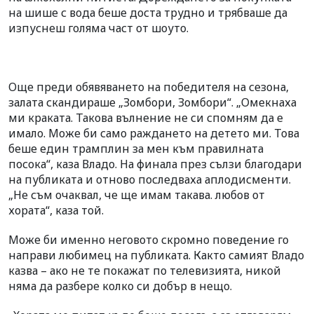
на шише с вода беше доста трудно и трябваше да
изпуснеш голяма част от шоуто.
Още преди обявяването на победителя на сезона,
залата скандираше „Зомбори, Зомбори“. „Омекнаха
ми краката. Такова вълнение не си спомням да е
имало. Може би само раждането на детето ми. Това
беше един трамплин за мен към правилната
посока“, каза Владо. На финала през сълзи благодари
на публиката и отново последваха аплодисменти.
„Не съм очаквал, че ще имам такава. любов от
хората“, каза той.
Може би именно неговото скромно поведение го
направи любимец на публиката. Както самият Владо
казва – ако не те покажат по телевизията, никой
няма да разбере колко си добър в нещо.