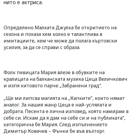
нито е актриса.
Определено Малката Джулка бе откритието на
сезона и показа хем колко е талантлива в
имитациите, хем че може да полага къртовски
усилия, за да се справи с образа.
Фолк певицата Мария влезе в обувките на
кралицата на балканската музика Цеца Величкович
и изпя хитовото парче „Забранени град“.
„Ще ми липсва магията на „Капките“, които нямат
аналог. За нашия жанр Цеца е най-успялата и
добрата. Песента е лична изповед, която намирам в
себе си. Искам да я дам на себе си и на публиката“,
категорична бе Мария. След изпълнението
Димитър Ковачев – Фънки бе във възторг.