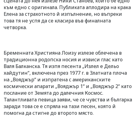
сцената до нея излезе Ники Станоев, който бе едно
към едно с оригинала. Публиката аплодира на крака
Елена за страхотното й изпълнение, но въпреки
това тя не успя да се класира във финалната
четворка.
Бременната Християна Лоизу излезе облечена в
традиционна родопска носия и извиси глас като
Валя Балканска. Тя изпя песента „Излел е Дельо
хайдутин“, включена през 1977 г. в Златната плоча
на „Вояджър“ и изпратена с американските
космически апарати „Вояджър 1“ и „Вояджър 2“ като
послание от Земята до далечния Космос.
Талантливата певица заяви, че се чувства и българка
заради това се е спряла на тази песен, която й
помогна да стигне до второто място.