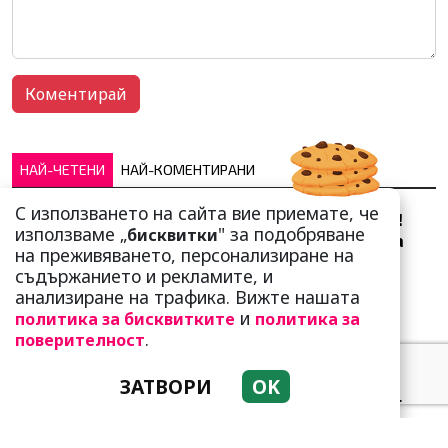
НАЙ-ЧЕТЕНИ
НАЙ-КОМЕНТИРАНИ
С използването на сайта вие приемате, че
Сърце юнашко не трае!
използваме „
" за подобряване
бисквитки
Ричи Тъпото си вдигна
на преживяването, персонализиране на
стандарта: Замени
съдържанието и рекламите, и
чалгарка...
анализиране на трафика. Вижте нашата
и
политика за бисквитките
политика за
.
поверителност
ЗАТВОРИ
OK
Много неволи очакват
тези зодии! Трудно казват
„не“