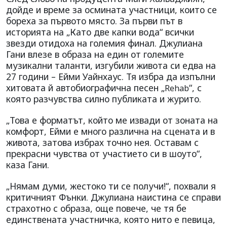
дойде и време за осмината участници, които се
бореха за първото място. За първи път в
историята на „Като две капки вода“ всички
звезди отидоха на големия финал. Джулиана
Гани влезе в образа на един от големите
музикални таланти, изгубили живота си едва на
27 години – Ейми Уайнхаус. Тя избра да изпълни
хитовата й автобиографична песен „
“, с
Rehab
която разчувства силно публиката и журито.
„Това е форматът, който ме извади от зоната на
комфорт, Ейми е много различна на сцената и в
живота, затова избрах точно нея. Оставам с
прекрасни чувства от участието си в шоуто“,
каза Гани.
„Нямам думи, жестоко ти се получи!“, похвали я
критичният Фънки. Джулиана наистина се справи
страхотно с образа, още повече, че тя бе
единствената участничка, която нито е певица,