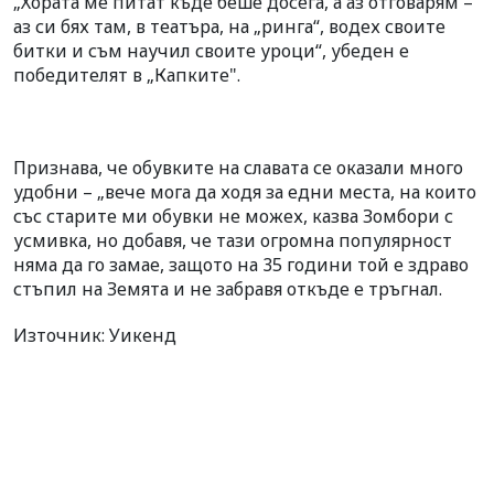
„Хората ме питат къде беше досега, а аз отговарям –
аз си бях там, в театъра, на „ринга“, водех
своите
битки и съм научил своите уроци“, убеден е
победителят в „Капките".
Признава, че обувките на славата се оказали много
удобни – „вече мога да ходя за едни места, на които
със старите ми обувки не можех, казва Зомбори с
усмивка, но добавя, че тази огромна популярност
няма да го замае, защото на 35 години той е здраво
стъпил на Земята и не забравя откъде е тръгнал.
Източник: Уикенд