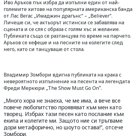
Иво Аръков пък избра да изпълни един от най-
големите хитове на популярната американска банда
от Лас Вегас „Имаджин драгънс“ – „
Believer
“.
Личеше си, че актьорът истински се забавлява на
сцената и се сля с образа с голям хъс и желание.
Публиката също се разтанцува по време на парчето.
Аръков се кефеше и на песните на колегите след
него, като си танцуваше от стола.
Владимир Зомбори вдигна публиката на крака с
невероятното изпълнение на песента на легендата
„
“.
Фреди Меркюри
The Show Must Go On
„Много хора не знаеха, че ме има, а вече все
повече любопитство проявяват към мен като
творец. Избрах тази песен като послание към
екипа и колегите ми. Защото ние си тръгваме
дори метафорично, но шоуто остава!“, отсече
Зомбори.