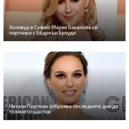
Холивуд в София! Мария Бакалова си
партнира с Ейдриън Броуди
Натали Портман отброява последните дни до
голямото щастие