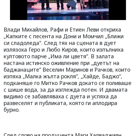
Влади Михайлов, Рафи и Етиен Леви откриха
„Капките с песента на Дони и Момчил „Ближи
си
сладоледа". След тях на сцената в дует
излязоха Геро и Любо Киров, които изпълниха
култовото парче „Има ли цветя“. В залата
настана истинско оживление при „дуетът на
баджанаците” Веселин Маринов и Рачков, които
изпяха „Малка жълта рокля“, „Хайде, Баджо“,
подканяше го Митко Рачков докато се поливаше
с шише вода, за да изглежда потен. И двамата
видимо се забавляваха с дуета и успяха да
развеселят и публиката, която ги аплодира
бурно.
След слово на продуцента Маги Халваджиян,