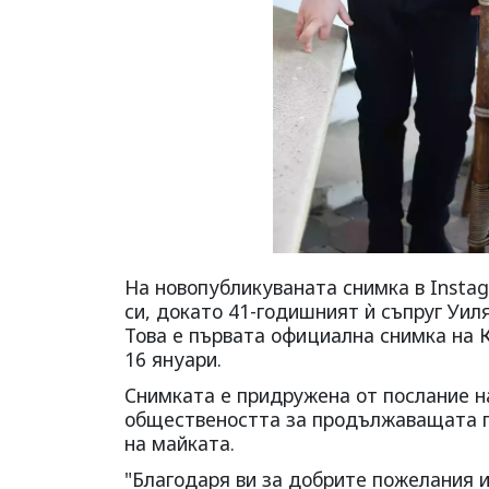
На новопубликуваната снимка в Insta
си, докато 41-годишният ѝ съпруг Уил
Това е първата официална снимка на К
16 януари.
Снимката е придружена от послание на
обществеността за продължаващата п
на майката.
"Благодаря ви за добрите пожелания 