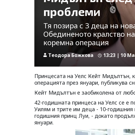
проблеми
Тя позира с 3 деца на нов
Обединеното кралство на
коремна операция
Tеодора Божкова
13:23 | 10 Ma
Принцесата на Уелс Кейт Мидълтън, к
операцията през януари, публикува сн
Кейт Мидълтън е заобиколена от любо
42-годишната принцеса на Уелс се е п
Уилям и трите им деца - 10-годишния
годишния принц Луи, - докато продъл
януари.