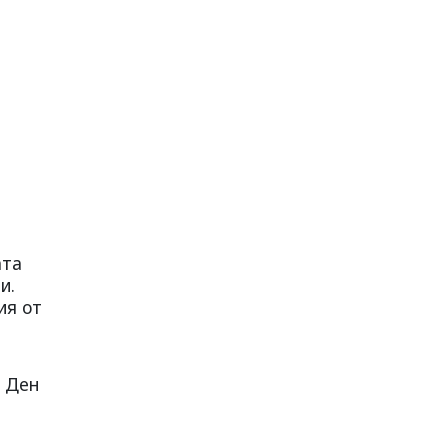
ата
и.
ия от
в Ден