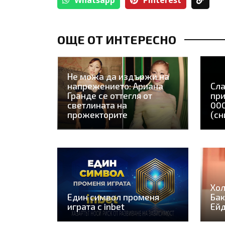
ОЩЕ ОТ ИНТЕРЕСНО
Не можа да издържи на
напрежението: Ариана
Сла
Гранде се оттегля от
при
светлината на
000
прожекторите
(сн
Хол
Един символ променя
Бак
играта с inbet
Ей