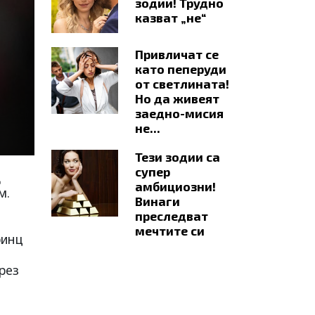
зодии! Трудно
казват „не“
Привличат се
като пеперуди
от светлината!
Но да живеят
заедно-мисия
не...
Тези зодии са
супер
д
амбициозни!
м.
Винаги
преследват
мечтите си
ринц
рез