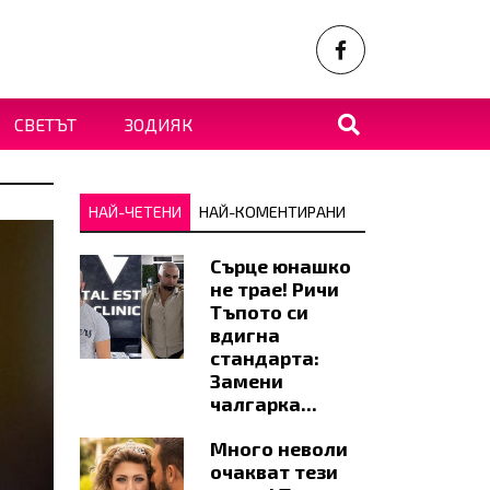
СВЕТЪТ
ЗОДИЯК
НАЙ-ЧЕТЕНИ
НАЙ-КОМЕНТИРАНИ
Сърце юнашко
не трае! Ричи
Тъпото си
вдигна
стандарта:
Замени
чалгарка...
Много неволи
очакват тези