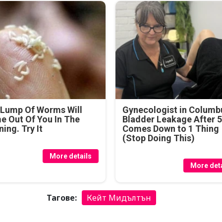
 Lump Of Worms Will
Gynecologist in Columb
 Out Of You In The
Bladder Leakage After 
ing. Try It
Comes Down to 1 Thing
(Stop Doing This)
More details
More deta
Тагове:
Кейт Мидълтън