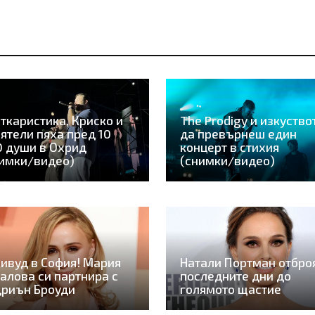
ткаристика, Криско и
The Prodigy и изкуство
ятели пяха пред 10
да превърнеш един
 души в Охрид
концерт в стихия
имки/видео)
(снимки/видео)
ивуд в София! Мария
Натали Портман отбро
алова си партнира с
последните дни до
дриън Броуди
голямото щастие