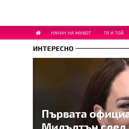
НАЧИН НА ЖИВОТ
ТЯ И ТОЙ
ИНТЕРЕСНО
Първата официа
Мидълтън след