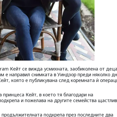
gram Кейт се вижда усмихната, заобиколена от дец
ям е направил снимката в Уиндзор преди няколко дн
ейт, която е публикувана след коремната ѝ операц
 принцеса Кейт, в което тя благодари на
одкрепа и пожелава на другите семейства щастли
и продължителната подкрепа през последните два