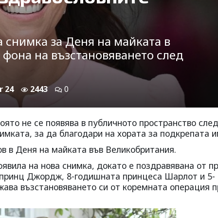
а снимка за Деня на майката в
 фона на възстановяването след
r 24
2443
0
оято не се появява в публичното пространство сле
имката, за да благодари на хората за подкрепата и
в в Деня на майката във Великобритания.
оявила на нова снимка, докато е поздравявана от п
 принц Джордж, 8-годишната принцеса Шарлот и 5-
жава възстановяването си от коремната операция п