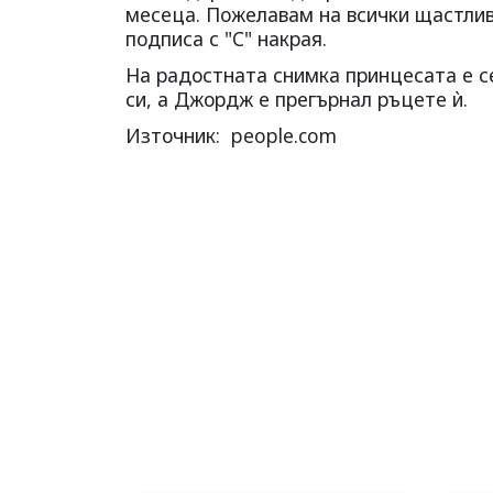
месеца. Пожелавам на всички щастлив 
подписа с "C" накрая.
На радостната снимка принцесата е се
си, а Джордж е прегърнал ръцете ѝ.
Източник: people.com