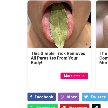
This Simple Trick Removes
The
All Parasites From Your
Come
Body!
Morn
More details
Facebook
Viber
Тwitter
Whatsapp
Pinterest