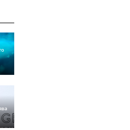
то
ява