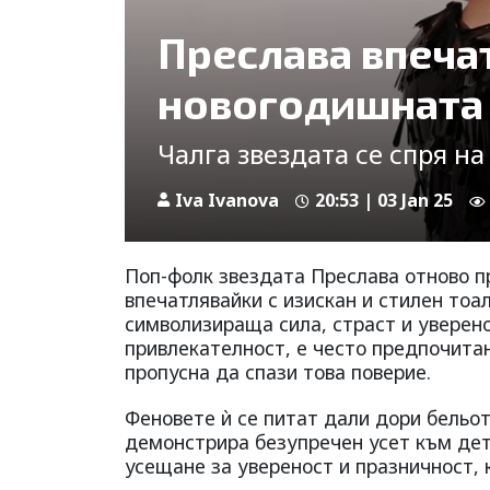
Преслава впечат
новогодишната
Чалга звездата се спря на
Iva Ivanova
20:53 | 03 Jan 25
Поп-фолк звездата Преслава отново п
впечатлявайки с изискан и стилен тоал
символизираща сила, страст и уверено
привлекателност, е често предпочитан
пропусна да спази това поверие.
Феновете ѝ се питат дали дори бельото
демонстрира безупречен усет към дета
усещане за увереност и празничност, 