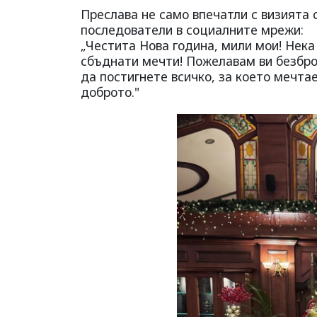
Преслава не само впечатли с визията 
последователи в социалните мрежи:
„Честита Нова година, мили мои! Нека
сбъднати мечти! Пожелавам ви безброй
да постигнете всичко, за което мечта
доброто."