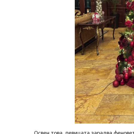
Освен това, певицата зарадва феновет