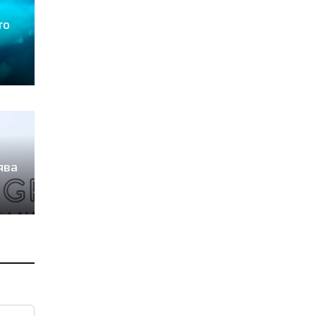
то
ява