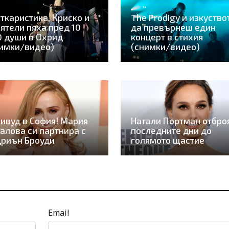
ткаристика, Криско и
The Prodigy и изкуство
ятели пяха пред 10
да превърнеш един
 души в Охрид
концерт в стихия
имки/видео)
(снимки/видео)
ивуд в София! Мария
Натали Портман отбро
алова си партнира с
последните дни до
дриън Броуди
голямото щастие
Email