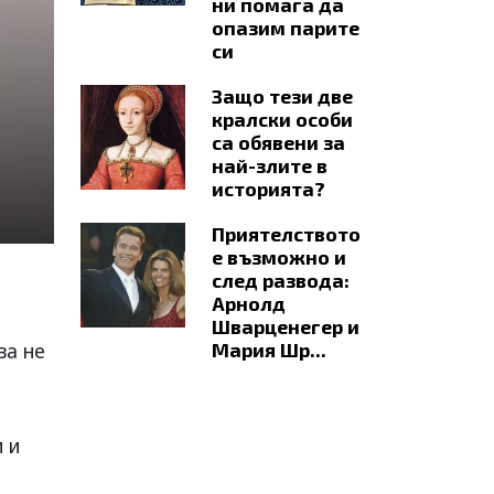
ни помага да
опазим парите
си
Защо тези две
кралски особи
са обявени за
най-злите в
историята?
Приятелството
е възможно и
след развода:
Арнолд
Шварценегер и
ва не
Мария Шр...
 и