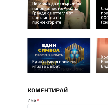
Не можа да издържи на
напрежението: Ариана
Сла
Гранде се оттегля от
при
светлината на
000
прожекторите
(сн
Хол
Един символ променя
Бак
играта с inbet
Ей
КОМЕНТИРАЙ
Име
*