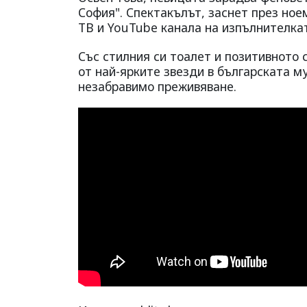
София". Спектакълът, заснет през ное
ТВ и YouTube канала на изпълнителка
Със стилния си тоалет и позитивното 
от най-ярките звезди в българската му
незабравимо преживяване.