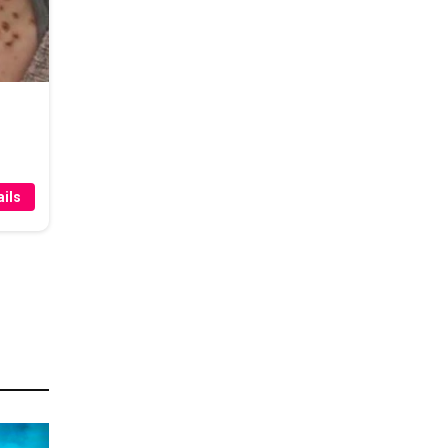
r
ils