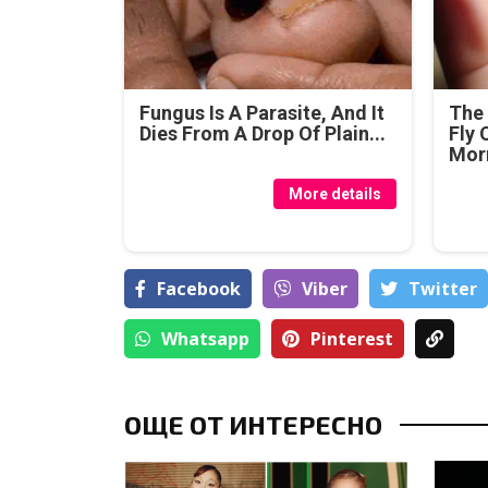
Fungus Is A Parasite, And It
The 
Dies From A Drop Of Plain...
Fly 
Mor
More details
Facebook
Viber
Тwitter
Whatsapp
Pinterest
ОЩЕ ОТ ИНТЕРЕСНО