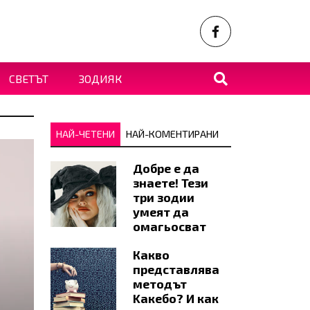
СВЕТЪТ
ЗОДИЯК
НАЙ-ЧЕТЕНИ
НАЙ-КОМЕНТИРАНИ
Добре е да
знаете! Тези
три зодии
умеят да
омагьосват
Какво
представлява
методът
Kaкебо? И как