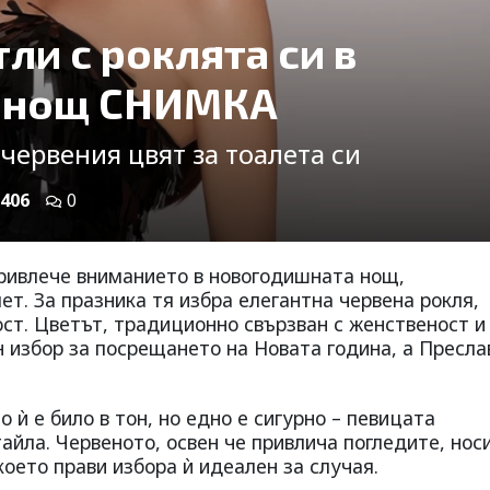
ли с роклята си в
 нощ СНИМКА
 червения цвят за тоалета си
406
0
ривлече вниманието в новогодишната нощ,
ет. За празника тя избра елегантна червена рокля,
ст. Цветът, традиционно свързван с женственост и
 избор за посрещането на Новата година, а Пресла
 ѝ е било в тон, но едно е сигурно – певицата
йла. Червеното, освен че привлича погледите, носи
което прави избора ѝ идеален за случая.