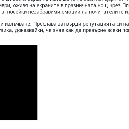
мври, оживя на екраните в празничната нощ чрез П
та, носейки незабравими емоции на почитателите ѝ.
си излъчване, Преслава затвърди репутацията си н
зика, доказвайки, че знае как да превърне всеки по