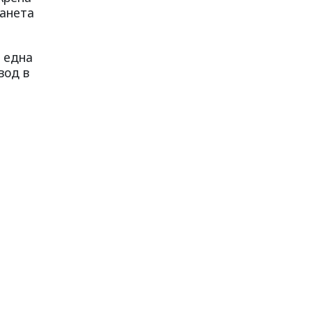
ланета
а една
вод в