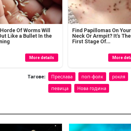
Horde Of Worms Will
Find Papillomas On You
Out Like a Bullet In the
Neck Or Armpit? It's The
ning
First Stage Of...
More details
More deta
Тагове:
Преслава
поп-фолк
рокля
певица
Нова година