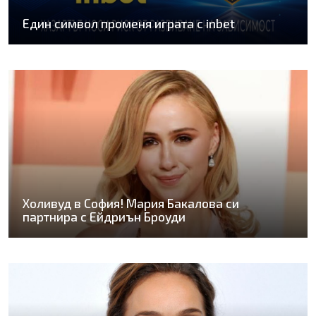
Един символ променя играта с inbet
Холивуд в София! Мария Бакалова си
партнира с Ейдриън Броуди