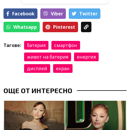
Facebook
Viber
Тwitter
Whatsapp
Pinterest
Тагове:
батерия
смартфон
живот на батерия
енергия
дисплей
екран
ОЩЕ ОТ ИНТЕРЕСНО