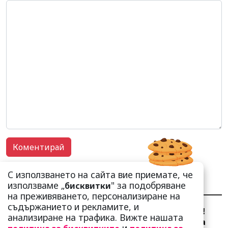
С използването на сайта вие приемате, че
използваме „
" за подобряване
бисквитки
НАЙ-ЧЕТЕНИ
НАЙ-КОМЕНТИРАНИ
на преживяването, персонализиране на
съдържанието и рекламите, и
Сърце юнашко не трае!
анализиране на трафика. Вижте нашата
Ричи Тъпото си вдигна