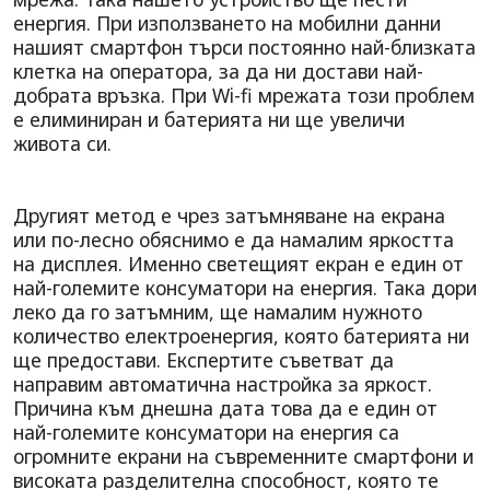
енергия. При използването на мобилни данни
нашият смартфон търси постоянно най-близката
клетка на оператора, за да ни достави най-
добрата връзка. При Wi-fi мрежата този проблем
е елиминиран и батерията ни ще увеличи
живота си.
Другият метод е чрез затъмняване на екрана
или по-лесно обяснимо е да намалим яркостта
на дисплея. Именно светещият екран е един от
най-големите консуматори на енергия. Така дори
леко да го затъмним, ще намалим нужното
количество електроенергия, която батерията ни
ще предостави. Експертите съветват да
направим автоматична настройка за яркост.
Причина към днешна дата това да е един от
най-големите консуматори на енергия са
огромните екрани на съвременните смартфони и
високата разделителна способност, която те