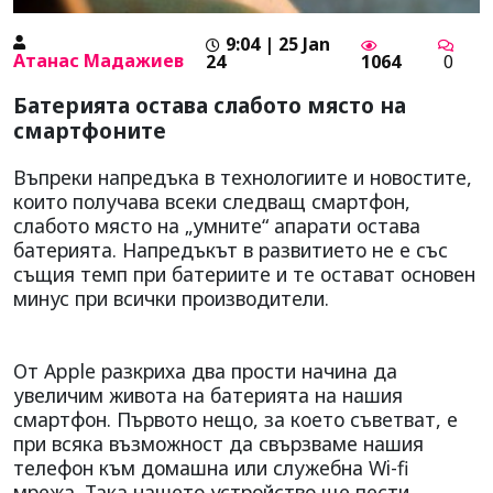
9:04 | 25 Jan
Атанас Мадажиев
24
1064
0
Батерията остава слабото място на
смартфоните
Въпреки напредъка в технологиите и новостите,
които получава всеки следващ смартфон,
слабото място на „умните“ апарати остава
батерията. Напредъкът в развитието не е със
същия темп при батериите и те остават основен
минус при всички производители.
От Apple разкриха два прости начина да
увеличим живота на батерията на нашия
смартфон. Първото нещо, за което съветват, е
при всяка възможност да свързваме нашия
телефон към домашна или служебна Wi-fi
мрежа. Така нашето устройство ще пести