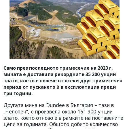
Само през последното тримесечие на 2023 г.
мината е доставила рекордните 35 200 унции
злато, което е повече от всеки друг тримесечен
период от пускането ѝ в експлоатация преди
три години.
Другата мина на Dundee в България – тази в
„Челопеч“, е произвела около 161 900 унции
злато, което отново е в рамките на поставените
цели за годината. Общото добито количество