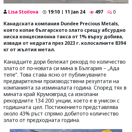
Lisa Stoilova
19:10 | 11 Jan 24
497
0
Канадската компания Dundee Precious Metals,
която копае българското злато срещу абсурдно
ниска концесиионна такса от 1% върху добива,
извади от недрата през 2023 г. колосалните 8394
кг от жълтия метал.
Канадците дори бележат рекорд по количество
злато от по-новата си мина в България – „Ада
тепе“. Това става ясно от публикуваните
предварителни производствени резултати на
компанията за изминалата година. Според тях в
мината край Крумовград са изкопани
рекордните 134 200 унции, което е в унисон с
годишната цел. Постижението представлява
около 43% ръст спрямо добитото количество
злато от предходната година.