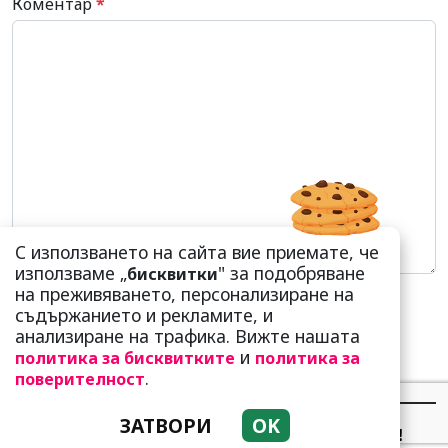
Коментар
*
С използването на сайта вие приемате, че
използваме „
" за подобряване
бисквитки
на преживяването, персонализиране на
съдържанието и рекламите, и
анализиране на трафика. Вижте нашата
и
политика за бисквитките
политика за
.
поверителност
НАЙ-ЧЕТЕНИ
НАЙ-КОМЕНТИРАНИ
ЗАТВОРИ
OK
Сърце юнашко не трае!