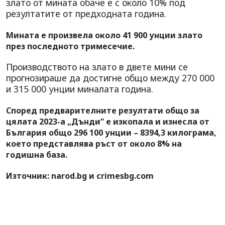
злато от мината обаче е с около 10% под
резултатите от предходната година.
Мината е произвела около 41 900 унции злато
през последното тримесечие.
Производството на злато в двете мини се
прогнозираше да достигне общо между 270 000
и 315 000 унции миналата година.
Според предварителните резултати общо за
цялата 2023-а „Дънди” е изкопала и изнесла от
България общо 296 100 унции – 8394,3 килограма,
което представлява ръст от около 8% на
годишна база.
Източник: narod.bg и crimesbg.com