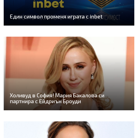
Един символ променя играта с inbet
Холивуд в София! Мария Бакалова си
партнира с Ейдриън Броуди