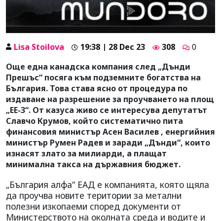
Lisa Stoilova
19:38 | 28 Dec 23
308
0
Още една канадска компания след „Дънди
Прешъс“ посяга към подземните богатства на
България. Това става ясно от процедура по
издаване на разрешение за проучването на площ
„ЕЕ-3“. От казуса живо се интересува депутатът
Славчо Крумов, който систематично пита
финансовия министър Асен Василев , енергийния
министър Румен Радев и заради „Дънди“, които
изнасят злато за милиарди, а плащат
минимална такса на държавния бюджет.
„България алфа“ ЕАД е компанията, която щяла
да проучва новите територии за метални
полезни изкопаеми според документи от
Министерството на околната среда и водите и