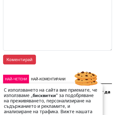
НАЙ-ЧЕТЕНИ
НАЙ-КОМЕНТИРАНИ
С използването на сайта вие приемате, че
Тези зодии най-обичат да
използваме „
" за подобряване
бисквитки
не правят нищо! Те са
на преживяването, персонализиране на
кралете на мързела
съдържанието и рекламите, и
анализиране на трафика. Вижте нашата