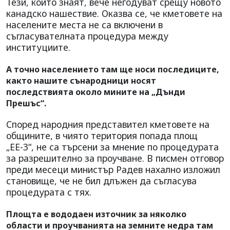
Тези, които знаят, вече негодуват срещу новото
канадско нашествие. Оказва се, че кметовете на
населените места не са включени в
съгласувателната процедура между
институциите.
А точно населението там ще носи последиците,
както нашите сънародници носят
последствията около мините на „Дънди
Прешъс“.
Според народния представител кметовете на
общините, в чиято територия попада площ
„ЕЕ-3“, не са търсени за мнение по процедурата
за разрешително за проучване. В писмен отговор
преди месеци министър Радев нахално изложил
становище, че не бил длъжен да съгласува
процедурата с тях.
Площта е вододаен източник за няколко
области и проучванията на земните недра там