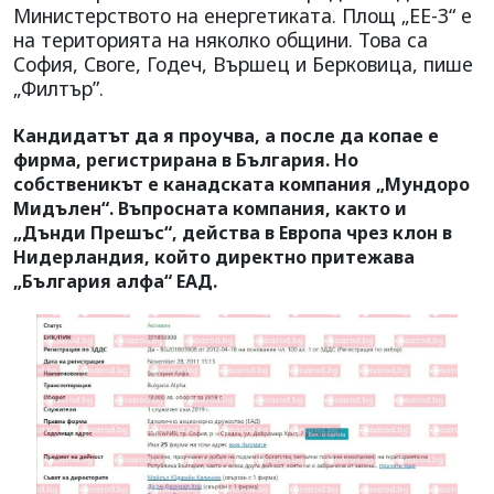
Министерството на енергетиката. Площ „ЕЕ-3“ е
на територията на няколко общини. Това са
София, Своге, Годеч, Вършец и Берковица, пише
„Филтър”.
Кандидатът да я проучва, а после да копае е
фирма, регистрирана в България. Но
собственикът е канадската компания „Мундоро
Мидълен“. Въпросната компания, както и
„Дънди Прешъс“, действа в Европа чрез клон в
Нидерландия, който директно притежава
„България алфа“ ЕАД.