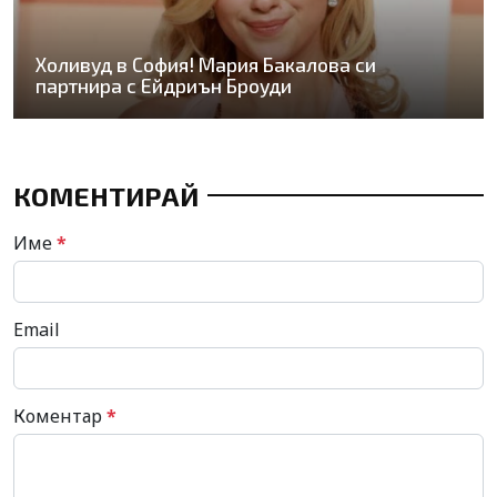
Холивуд в София! Мария Бакалова си
партнира с Ейдриън Броуди
КОМЕНТИРАЙ
Име
*
Email
Коментар
*