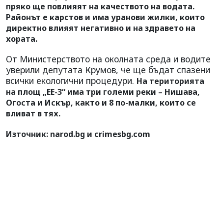
пряко ще повлияят на качеството на водата.
Районът е карстов и има уранови жилки, които
директно влияят негативно и на здравето на
хората.
От Министерството на околната среда и водите
уверили депутата Крумов, че ще бъдат спазени
всички екологични процедури.
На територията
на площ „ЕЕ-3“ има три големи реки – Нишава,
Огоста и Искър, както и 8 по-малки, които се
вливат в тях.
Източник: narod.bg и crimesbg.com