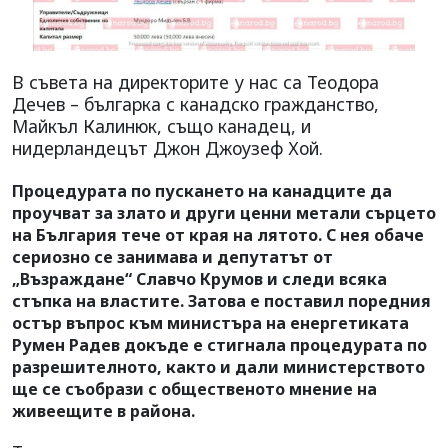
В съвета на директорите у нас са Теодора
Дечев – българка с канадско гражданство,
Майкъл Калинюк, също канадец, и
нидерландецът Джон Джоузеф Хой.
Процедурата по пускането на канадците да
проучват за злато и други ценни метали сърцето
на България тече от края на лятото. С нея обаче
сериозно се занимава и депутатът от
„Възраждане“ Славчо Крумов и следи всяка
стъпка на властите. Затова е поставил поредния
остър въпрос към министъра на енергетиката
Румен Радев докъде е стигнала процедурата по
разрешителното, както и дали министерството
ще се съобрази с общественото мнение на
живеещите в района.