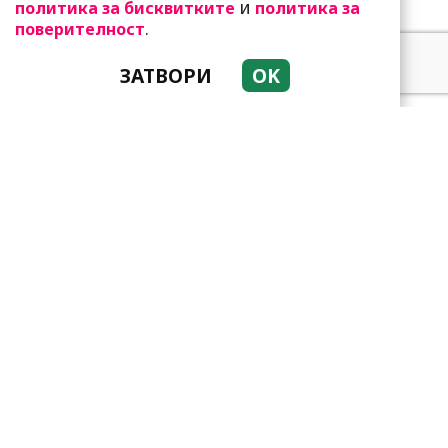
и
политика за бисквитките
политика за
.
поверителност
ЗАТВОРИ
OK
Белязани от звездите:
Тези три зодии са много
специални!
Като прахосмукачки са!
Парите буквално се
„лепят“ на тези три зодии