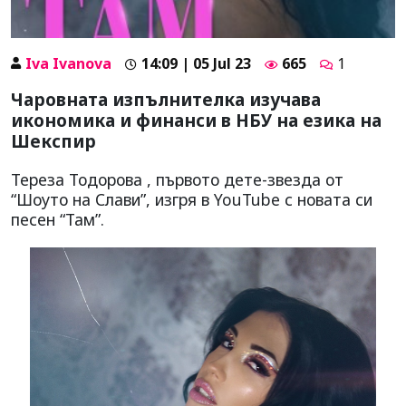
Iva Ivanova
14:09 | 05 Jul 23
665
1
Чаровната изпълнителка изучава
икономика и финанси в НБУ на езика на
Шекспир
Тереза Тодорова , първото дете-звезда от
“Шоуто на Слави”, изгря в YouTube с новата си
песен “Там”.