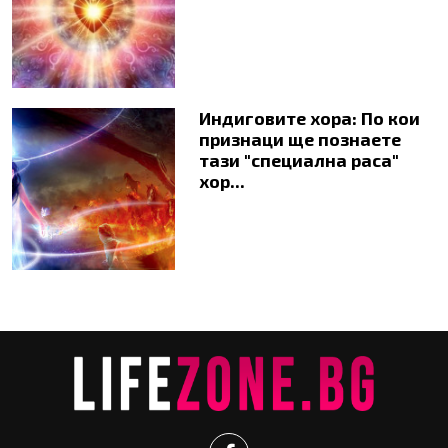
Индиговите хора: По кои
признаци ще познаете
тази "специална раса"
хор...