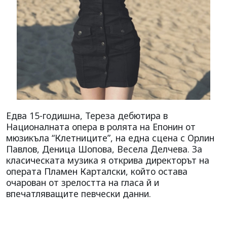
Едва 15-годишна, Тереза дебютира в
Националната опера в ролята на Епонин от
мюзикъла “Клетниците”, на една сцена с Орлин
Павлов, Деница Шопова, Весела Делчева. За
класическата музика я открива директорът на
операта Пламен Карталски, който остава
очарован от зрелостта на гласа й и
впечатляващите певчески данни.