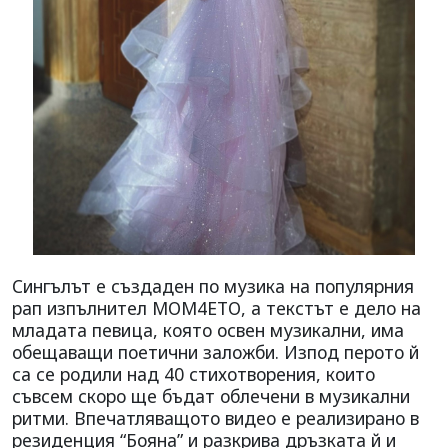
Сингълът е създаден по музика на популярния
рап изпълнител МОМ4ЕТО, а текстът е дело на
младата певица, която освен музикални, има
обещаващи поетични заложби. Изпод перото й
са се родили над 40 стихотворения, които
съвсем скоро ще бъдат облечени в музикални
ритми. Впечатляващото видео е реализирано в
резиденция “Бояна” и разкрива дръзката й и