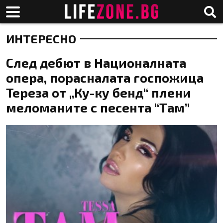
ИНТЕРЕСНО
След дебют в Националната
опера, порасналата госпожица
Тереза от „Ку-ку бенд“ плени
меломаните с песента “Там”