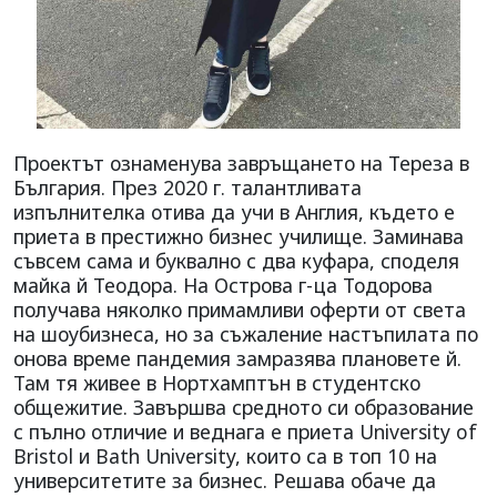
Проектът ознаменува завръщането на Тереза в
България. През 2020 г. талантливата
изпълнителка отива да учи в Англия, където е
приета в престижно бизнес училище. Заминава
съвсем сама и буквално с два куфара, споделя
майка й Теодора. На Острова г-ца Тодорова
получава няколко примамливи оферти от света
на шоубизнеса, но за съжаление настъпилата по
онова време пандемия замразява плановете й.
Там тя живее в Нортхамптън в студентско
общежитие. Завършва средното си образование
с пълно отличие и веднага е приета University of
Bristol и Bath University, които са в топ 10 на
университетите за бизнес. Решава обаче да