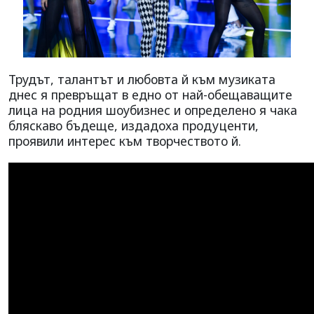
Трудът, талантът и любовта й към музиката
днес я превръщат в едно от най-обещаващите
лица на родния шоубизнес и определено я чака
бляскаво бъдеще, издадоха продуценти,
проявили интерес към творчеството й.