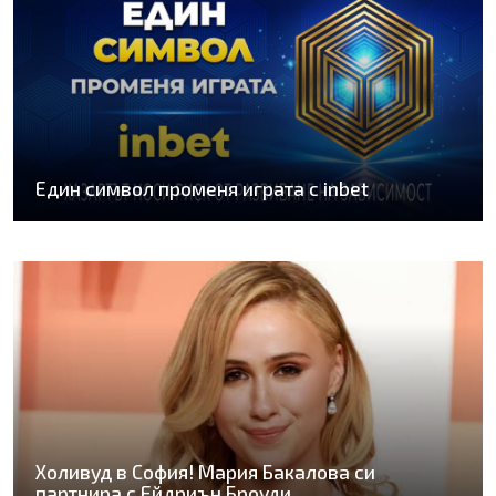
Един символ променя играта с inbet
Холивуд в София! Мария Бакалова си
партнира с Ейдриън Броуди