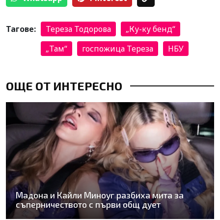
Тагове:
Тереза Тодорова
„Ку-ку бенд“
„Там“
госпожица Тереза
НБУ
ОЩЕ ОТ ИНТЕРЕСНО
Мадона и Кайли Миноуг разбиха мита за
съперничеството с първи общ дует