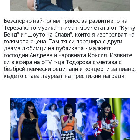
Безспорно най-голям принос за развитието на
Тереза като музикант имат момчетата от “Ку-ку
Бенд” и “Шоуто на Слави”, които я изстрелват на
голямата сцена. Там тя си партнира с други
двама любимци на публиката - малкият
господин Андреев и чаровната Крисия. Изявите
си в ефира на bTV г-ца Тодорова съчетава с
безброй певчески рецитали и концерти за пиано,
където става лауреат на престижни награди.