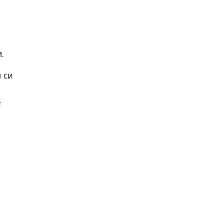
.
 си
е