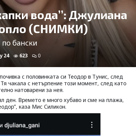
капки вода’’: Джулиана
 топло (СНИМКИ)
 по бански
y 24
623
0
очивка с половинката си Теодор в Тунис, след
 Тя чакала с нетърпение този момент, след като
елно натоварени за нея.
л ден. Времето е много хубаво и сме на плажа,
еодор”, каза Мис Силикон.