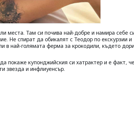
ли места. Там си почива най-добре и намира себе си
ие. Не спират да обикалят с Теодор по екскурзии и
ли в най-голямата ферма за крокодили, където дори
а да покаже купонджийския си хатрактер и е факт, ч
ити звезда и инфлиуенсър.