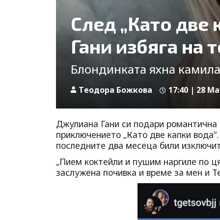
След „Като две 
Гани избяга на
Блондинката яхна камила
Tеодора Божкова
17:40 | 28 Ma
Джулиана Гани си подари романтична п
приключението „Като две капки вода“.
последните два месеца били изключит
„Пием коктейли и пушим наргиле по ця
заслужена почивка и време за мен и Т