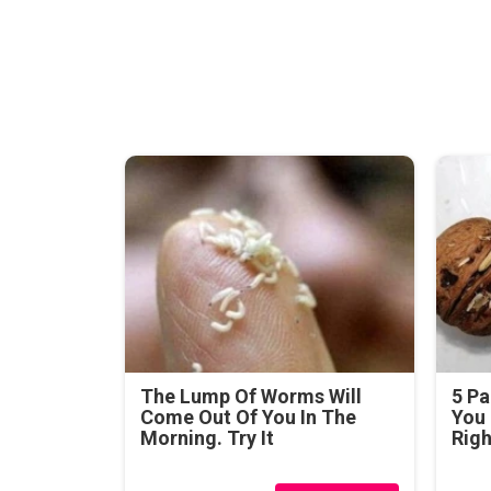
The Lump Of Worms Will
5 Pa
Come Out Of You In The
You 
Morning. Try It
Rig