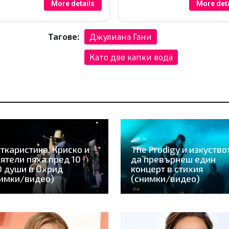
More details
More deta
Тагове:
Джулиана Гани
Като две капки вода
ткаристика, Криско и
The Prodigy и изкуство
ятели пяха пред 10
да превърнеш един
 души в Охрид
концерт в стихия
имки/видео)
(снимки/видео)