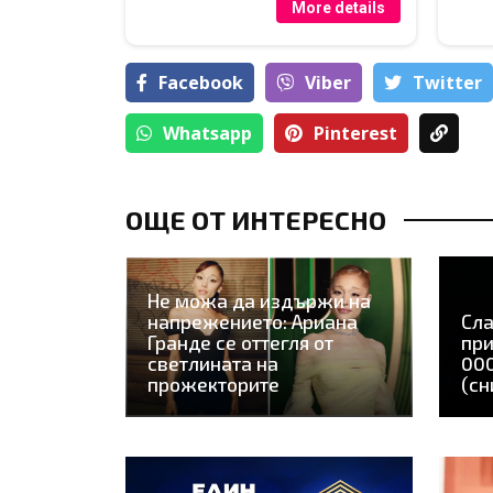
More details
Facebook
Viber
Тwitter
Whatsapp
Pinterest
ОЩЕ ОТ ИНТЕРЕСНО
Не можа да издържи на
напрежението: Ариана
Сла
Гранде се оттегля от
при
светлината на
000
прожекторите
(сн