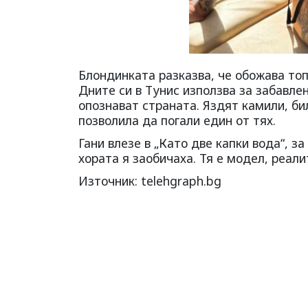
Блондинката разказва, че обожава топ
Дните си в Тунис използва за забавлен
опознават страната. Яздят камили, би
позволила да погали един от тях.
Гани влезе в „Като две капки вода“, з
хората я заобичаха. Тя е модел, реал
Източник: telehgraph.bg