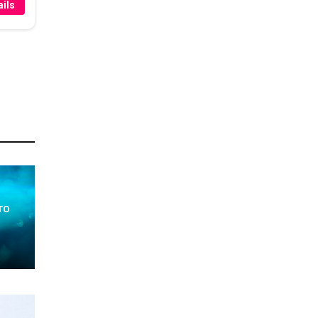
ils
то