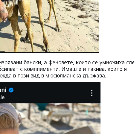
 изрязани бански, а феновете, които се умножиха сл
бсипват с комплименти. Имаш е и такива, които я
хожда в този вид в мюсюлманска държава.