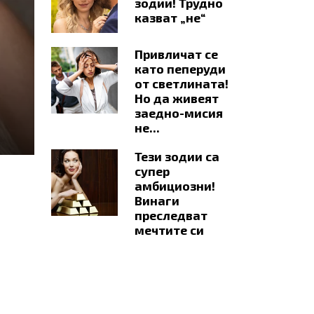
зодии! Трудно
казват „не“
Привличат се
като пеперуди
от светлината!
Но да живеят
заедно-мисия
не...
Тези зодии са
супер
амбициозни!
Винаги
преследват
мечтите си