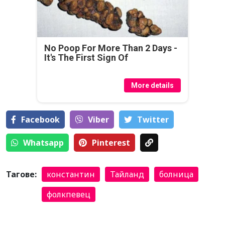
No Poop For More Than 2 Days -
It's The First Sign Of
More details
Facebook
Viber
Тwitter
Whatsapp
Pinterest
Тагове:
константин
Тайланд
болница
фолкпевец