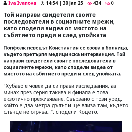
Iva Ivanova
14:54 | 30 Jan 25
434
0
Той направи свидетели своите
последователи в социалните мрежи,
като сподели видеа от мястото на
събитието преди и след упойката
Попфолк певецът Константин се озова в болница,
където претърпя медицинска интервенция. Той
направи свидетели своите последователи в
социалните мрежи, като сподели видеа от
мястото на събитието преди и след упойката.
"Хубаво е човек да си прави изследвания, аз
минах през серия такива и финала е това
екзотично преживяване. Свързано с този уред,
който е два метра дълъг и ще влиза там, където
слънце не огрява...", сподели Коцето.