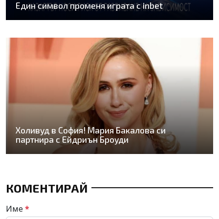
Един символ променя играта с inbet
Холивуд в София! Мария Бакалова си
партнира с Ейдриън Броуди
КОМЕНТИРАЙ
Име
*