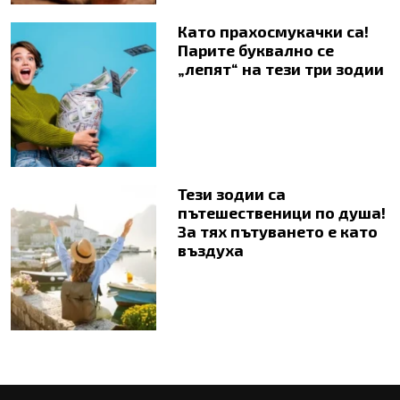
Като прахосмукачки са!
Парите буквално се
„лепят“ на тези три зодии
Тези зодии са
пътешественици по душа!
За тях пътуването е като
въздуха