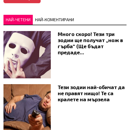
НАЙ-ЧЕТЕНИ
НАЙ-КОМЕНТИРАНИ
Много скоро! Тези три
зодии ще получат „нож в
гърба“ (Ще бъдат
предаде...
Тези зодии най-обичат да
не правят нищо! Те са
кралете на мързела