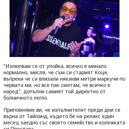
"Излюпвам се от упойка, всичко е минало
нормално, мисля, че съм си старият Коце,
въпреки че са влизали някакви метри маркучи по
червата ми, но все пак смятам, че всичко е
наред", допълни самият той директно от
болничното легло.
Припомняме ви, че изпълнителят преди дни се
върна от Тайланд, където бе на релакс един
месец заедно със своето семейство и колежката
си Преслава.