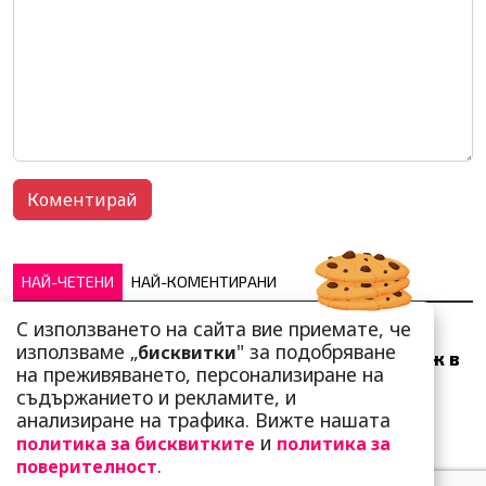
НАЙ-ЧЕТЕНИ
НАЙ-КОМЕНТИРАНИ
С използването на сайта вие приемате, че
Много скоро! Тези три
използваме „
" за подобряване
бисквитки
зодии ще получат „нож в
на преживяването, персонализиране на
гърба“ (Ще бъдат
съдържанието и рекламите, и
предаде...
анализиране на трафика. Вижте нашата
и
политика за бисквитките
политика за
.
поверителност