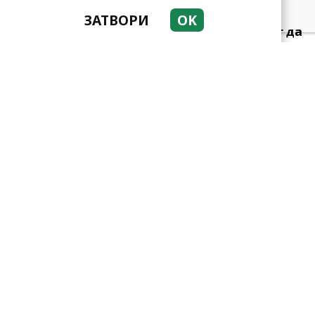
ЗАТВОРИ
OK
Тези зодии най-обичат да
не правят нищо! Те са
кралете на мързела
Като прахосмукачки са!
Парите буквално се
„лепят“ на тези три зодии
Приятелството е
възможно и след развода: