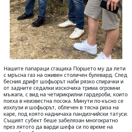
Нашите папараци сгащиха Поршето му да лети
с мръсна газ на оживен столичен булевард. След
бесния дрифт шофьорът наби рязко спирачки и
от задните седалки изскочиха трима огромни
мъжаги, с вид на четирикрилни гардероби, които
поеха в неизвестна посока. Минути по-късно се
изхлузи и шофьорът, облечен в тясна риза на
каре, под която надничаха пандизчийски татуси.
Същият субект беше забелязан многократно
през лятото да варди шефа си по време на