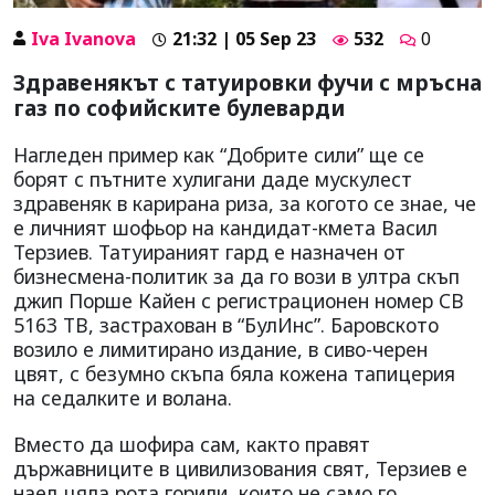
Iva Ivanova
21:32 | 05 Sep 23
532
0
Здравенякът с татуировки фучи с мръсна
газ по софийските булеварди
Нагледен пример как “Добрите сили” ще се
борят с пътните хулигани даде мускулест
здравеняк в карирана риза, за когото се знае, че
е личният шофьор на кандидат-кмета Васил
Терзиев. Татуираният гард е назначен от
бизнесмена-политик за да го вози в ултра скъп
джип Порше Кайен с регистрационен номер CB
5163 TB, застрахован в “БулИнс”. Баровското
возило е лимитирано издание, в сиво-черен
цвят, с безумно скъпа бяла кожена тапицерия
на седалките и волана.
Вместо да шофира сам, както правят
държавниците в цивилизования свят, Терзиев е
наел цяла рота горили, които не само го