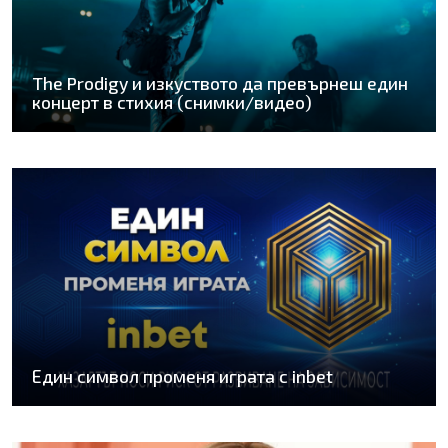
The Prodigy и изкуството да превърнеш един
концерт в стихия (снимки/видео)
Един символ променя играта с inbet