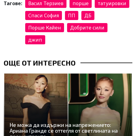
Тагове:
Васил Терзиев
порше
татуировки
Спаси София
ПП
ДБ
Порше Кайен
Добрите сили
джип
ОЩЕ ОТ ИНТЕРЕСНО
Не можа да издържи на напрежението:
Ариана Гранде се оттегля от светлината на