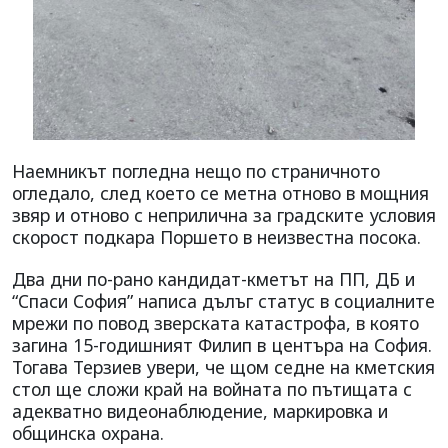
Наемникът погледна нещо по страничното
огледало, след което се метна отново в мощния
звяр и отново с неприлична за градските условия
скорост подкара Поршето в неизвестна посока.
Два дни по-рано кандидат-кметът на ПП, ДБ и
“Спаси София” написа дълъг статус в социалните
мрежи по повод зверската катастрофа, в която
загина 15-годишният Филип в центъра на София.
Тогава Терзиев увери, че щом седне на кметския
стол ще сложи край на войната по пътищата с
адекватно видеонаблюдение, маркировка и
общинска охрана.