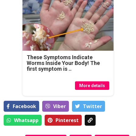
These Symptoms Indicate
Worms Inside Your Body! The
first symptom is ..
More details
Facebook
Viber
Тwitter
Whatsapp
Pinterest