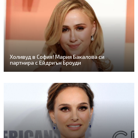
Холивуд в София! Мария Бакалова си
партнира с Ейдриън Броуди