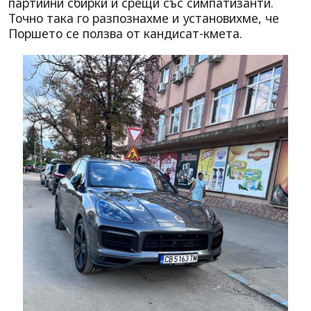
партийни сбирки и срещи със симпатизанти.
Точно така го разпознахме и установихме, че
Поршето се ползва от кандисат-кмета.