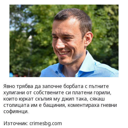
Явно трябва да започне борбата с пътните
хулигани от собствените си платени горили,
които юркат скъпия му джип така, сякаш
столицата им е бащиния, коментираха гневни
софиянци.
Източник: crimesbg.com