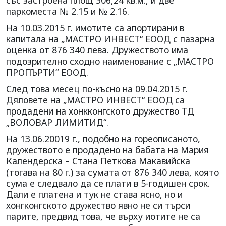
със застроена площ 306,24 кв.м., и две
паркоместа № 2.15 и № 2.16.
На 10.03.2015 г. имотите са апортирани в
капитала на „МАСТРО ИНВЕСТ“ ЕООД с пазарна
оценка от 876 340 лева. Дружеството има
подозрително сходно наименование с „МАСТРО
ПРОПЪРТИ“ ЕООД.
След това месец по-късно на 09.04.2015 г.
Дяловете на „МАСТРО ИНВЕСТ“ ЕООД са
продадени на хонкконгското дружество ТД
„ВОЛОВАР ЛИМИТИД“.
На 13.06.20019 г., подобно на гореописаното,
дружеството е продадено на бабата на Мария
Календерска – Стана Петкова Макавийска
(тогава на 80 г.) за сумата от 876 340 лева, която
сума е следвало да се плати в 5-годишен срок.
Дали е платена и тук не става ясно, но и
хонгконгското дружество явно не си търси
парите, предвид това, че върху иотите не са