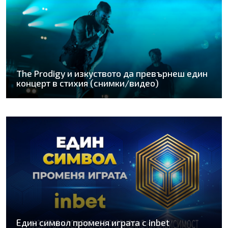
The Prodigy и изкуството да превърнеш един
концерт в стихия (снимки/видео)
Един символ променя играта с inbet