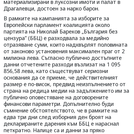
материализирани в луксозни имоти и палат в
Драгалевци, достоен за нарко барон.
В рамките на кампанията за изборите за
Европейски парламент коалицията около
партията на Николай Бареков „България без
цензура” (ББЦ) е разходвала за медийно
отразяване суми, които надхвърлят половината
от законово установения максимален праг от 2
милиона лева. Съгласно публично достъпните
данни отчетените разходи възлизат на 1 095
856,58 лева, като съществуват сериозни
основания да се приеме, че действителният
размер е по-висок, предвид неизпълнението от
страна на редица медии на задължението им за
публично оповестяване на договорените
финансови параметри. Допълнително буди
съмнение обстоятелството, че в рамките на
едва три дни след изборния ден броят на
декларираните дарения към ББЦ е нараснал
петкратно. Налице са и данни за пряко