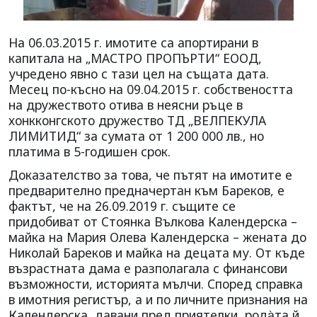
На 06.03.2015 г. имотите са апортирани в
капитала на „МАСТРО ПРОПЪРТИ“ ЕООД,
учредено явно с тази цел на същата дата.
Месец по-късно на 09.04.2015 г. собствеността
на дружеството отива в неясни ръце в
хонкконгското дружество ТД „ВЕЛПЕКУЛА
ЛИМИТИД“ за сумата от 1 200 000 лв., но
платима в 5-годишен срок.
Доказателство за това, че пътят на имотите е
предварително предначертан към Бареков, е
фактът, че на 26.09.2019 г. същите се
придобиват от Стоянка Вълкова Календерска –
майка на Мария Олева Календерска – жената до
Николай Бареков и майка на децата му. От къде
възрастната дама е разполагала с финансови
възможности, историята мълчи. Според справка
в имотния регистър, а и по личните признания на
Календерска, давани пред приятелки, рода̀та й