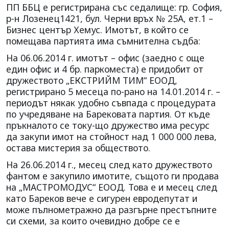
ПП ББЦ е регистрирана със седалище: гр. София,
р-н Лозенец1421, бул. Черни връх № 25А, ет.1 –
Бизнес център Хемус. Имотът, в който се
помещава партията има съмнителна съдба:
На 06.06.2014 г. имотът – офис (заедно с още
един офис и 4 бр. паркоместа) е придобит от
дружеството „ЕКСТРИЙМ ТИМ“ ЕООД,
регистрирано 5 месеца по-рано на 14.01.2014 г. –
периодът някак удобно съвпада с процедурата
по учредяване на Барековата партия. От къде
пръкналото се току-що дружество има ресурс
да закупи имот на стойност над 1 000 000 лева,
остава мистерия за обществото.
На 26.06.2014 г., месец след като дружеството
фантом е закупило имотите, същото ги продава
на „МАСТРОМОДУС“ ЕООД. Това е и месец след
като Бареков вече е сигурен евродепутат и
може пълнометражно да разгърне престъпните
си схеми, за които очевидно добре се е