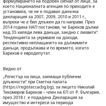
формулирането на подобен сигнал от лице, за
което Националната агенция по приходите е
установила, че не е подавал данъчна
декларация за 2007, 2009, 2010 и 2011 г.,
въпреки че е бил длъжен да го направи. През
2014 година НАП постанови, че Бареков дължи
над 35 хиляди лева данъци, заедно с лихвите“.
Тенденцията за укриване на доходи,
респективно неплащането на дължимите
данъци, продължава и по времето, когато
Бареков е евродепутат.
Видно от
„Регистър на лица, заемащи публични
длъжности“ при Сметна палата
(https://register.cacbg.bg), за лицето Николай
Тихомиров Бареков – член на ЕП от Р. България,
през 2018 г. е подадена Декларация за
имущество и интереси за периода