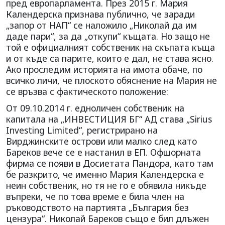
пред европарламента. През 2015 г. Мария
Календерска признава публично, че заради
„запор от НАП“ се наложило „Николай да им
даде пари“, за да „откупи“ къщата. Но защо не
той е официалният собственик на скъпата къща
и от къде са парите, които е дал, не става ясно.
Ако проследим историята на имота обаче, по
всичко личи, че плоското обяснение на Мария не
се връзва с фактическото положение:
От 09.10.2014 г. едноличен собственик на
капитала на „ИНВЕСТИЦИЯ БГ“ АД става „Sirius
Investing Limited“, регистрирано на
Вирджинските острови или малко след като
Бареков вече се е настанил в ЕП. Офшорната
фирма се появи в Досиетата Пандора, като там
бе разкрито, че именно Мария Календерска е
неин собственик, но тя не го е обявила никъде
въпреки, че по това време е била член на
ръководството на партията „България без
цензура“. Николай Бареков също е бил длъжен