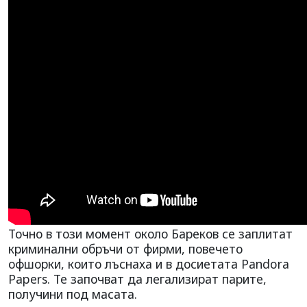
Точно в този момент около Бареков се заплитат
криминални обръчи от фирми, повечето
офшорки, които лъснаха и в досиетата Pandora
Papers. Те започват да легализират парите,
получини под масата.