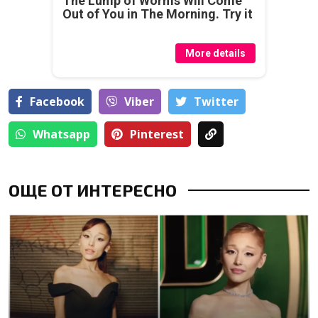
The Lump of Worms Will Come
Out of You in The Morning. Try it
More details
Facebook
Viber
Тwitter
Whatsapp
Pinterest
ОЩЕ ОТ ИНТЕРЕСНО