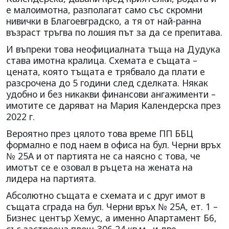
е малоимотна, разполагат само със скромни
нивички в Благоевградско, а тя от най-ранна
възраст тръгва по лошия път за да се препитава.
И въпреки това неофициалната тъща на Дудука
става имотна кралица. Схемата е същата –
цената, която тъщата е трябвало да плати е
разсрочена до 5 години след сделката. Някак
удобно и без никакви финансови ангажименти –
имотите се даряват на Мария Календерска през
2022 г.
Вероятно през цялото това време ПП ББЦ
формално е под наем в офиса на бул. Черни връх
№ 25А и от партията не са наясно с това, че
имотът се е озовал в ръцета на жената на
лидера на партията.
Абсолютно същата е схемата и с друг имот в
същата сграда на бул. Черни връх № 25А, ет. 1 –
Бизнес център Хемус, а именно Апартамент Б6,