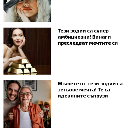
Тези зодии са супер
амбициозни! Винаги
преследват мечтите си
Мъжете от тези зодии са
зетьове мечта! Те са
идеалните съпрузи