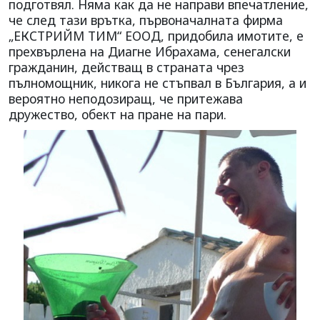
подготвял. Няма как да не направи впечатление,
че след тази врътка, първоначалната фирма
„ЕКСТРИЙМ ТИМ“ ЕООД, придобила имотите, е
прехвърлена на Диагне Ибрахама, сенегалски
гражданин, действащ в страната чрез
пълномощник, никога не стъпвал в България, а и
вероятно неподозиращ, че притежава
дружество, обект на пране на пари.