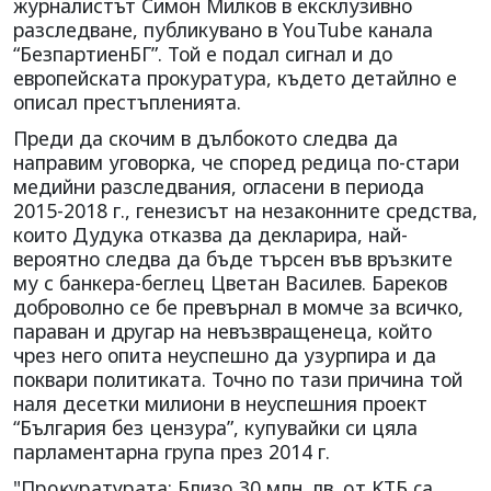
журналистът Симон Милков в ексклузивно
разследване, публикувано в YouTube канала
“БезпартиенБГ”. Той е подал сигнал и до
европейската прокуратура, където детайлно е
описал престъпленията.
Преди да скочим в дълбокото следва да
направим уговорка, че според редица по-стари
медийни разследвания, огласени в периода
2015-2018 г., генезисът на незаконните средства,
които Дудука отказва да декларира, най-
вероятно следва да бъде търсен във връзките
му с банкера-беглец Цветан Василев. Бареков
доброволно се бе превърнал в момче за всичко,
параван и другар на невъзвращенеца, който
чрез него опита неуспешно да узурпира и да
поквари политиката. Точно по тази причина той
наля десетки милиони в неуспешния проект
“България без цензура”, купувайки си цяла
парламентарна група през 2014 г.
"Πpoĸypaтypaтa: Близo 30 млн. лв. oт KTБ ca