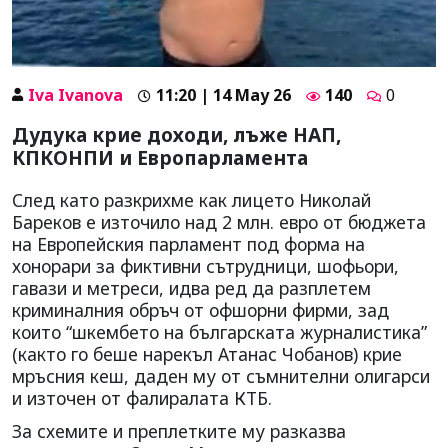
Iva Ivanova
11:20 | 14 May 26
140
0
Дудука крие доходи, лъже НАП,
КПКОНПИ и Европарламента
След като разкрихме как лицето Николай
Бареков е източило над 2 млн. евро от бюджета
на Европейския парламент под форма на
хонорари за фиктивни сътрудници, шофьори,
гавази и метреси, идва ред да разплетем
криминалния обръч от офшорни фирми, зад
които “шкембето на българската журналистика”
(както го беше нарекъл Атанас Чобанов) крие
мръсния кеш, даден му от съмнителни олигарси
и източен от фалиралата КТБ.
За схемите и преплетките му разказва