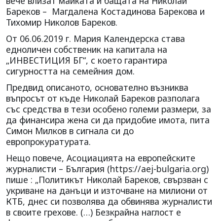
вече влизат майката и бащата на Николай
Бареков – Магдалена Костадинова Барекова и
Тихомир Николов Бареков.
От 06.06.2019 г. Мария Календерска става
едноличен собственик на капитала на
„ИНВЕСТИЦИЯ БГ“, с което гарантира
сигурността на семейния дом.
Предвид описаното, основателно възниква
въпросът от къде Николай Бареков разполага
със средства в тези особено големи размери, за
да финансира жена си да придобие имота, пита
Симон Милков в сигнала си до
европрокуратурата.
Нещо повече, Асоциацията на европейските
журналисти – България (https://aej-bulgaria.org)
пише : „Политикът Николай Бареков, свързван с
укриване на данъци и източване на милиони от
КТБ, днес си позволява да обвинява журналисти
в своите грехове. (…) Безкрайна наглост е