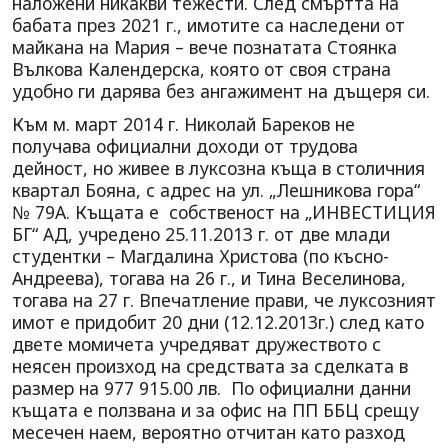
наложени никакви тежести. След смъртта на
бабата през 2021 г., имотите са наследени от
майкана на Мария – вече познатата Стоянка
Вълкова Календерска, която от своя страна
удобно ги дарява без ангажимент на дъщеря си.
Към м. март 2014 г. Николай Бареков не
получава официални доходи от трудова
дейност, но живее в луксозна къща в столичния
квартал Бояна, с адрес на ул. „Лешникова гора“
№ 79А. Къщата е собственост на „ИНВЕСТИЦИЯ
БГ“ АД, учредено 25.11.2013 г. от две млади
студентки – Магдалина Христова (по късно-
Андреева), тогава на 26 г., и Тина Веселинова,
тогава на 27 г. Впечатление прави, че луксозният
имот е придобит 20 дни (12.12.2013г.) след като
двете момичета учредяват дружеството с
неясен произход на средствата за сделката в
размер на 977 915.00 лв. По официални данни
къщата е ползвана и за офис на ПП ББЦ срещу
месечен наем, вероятно отчитан като разход