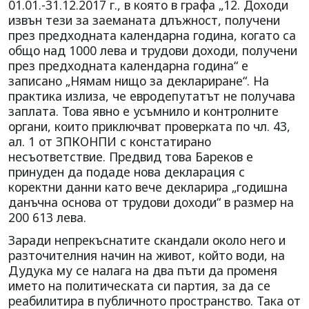
01.01.-31.12.2017 г., в която в графа „12. Доходи
извън тези за заеманата длъжност, получени
през предходната календарна година, когато са
общо над 1000 лева и трудови доходи, получени
през предходната календарна година“ е
записано „Нямам нищо за деклариране“. На
практика излиза, че евродепутатът не получава
заплата. Това явно е усъмнило и контролните
органи, които приключват проверката по чл. 43,
ал. 1 от ЗПКОНПИ с констатирано
несъответствие. Предвид това Бареков е
принуден да подаде нова декларация с
коректни данни като вече декларира „годишна
данъчна основа от трудови доходи“ в размер на
200 613 лева.
Заради непрекъснатите скандали около него и
разточителния начин на живот, който води, на
Дудука му се налага на два пъти да променя
името на политическата си партия, за да се
реабилитира в публичното пространство. Така от