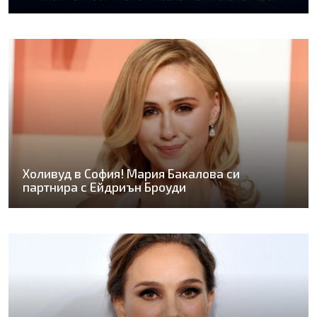
Холивуд в София! Мария Бакалова си
партнира с Ейдриън Броуди