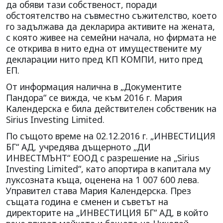
да обяви тази собственост, поради
обстоятелство на съвместно съжителство, което
го задължава да декларира активите на жената,
с която живее на семейни начала, но фирмата не
се открива в нито една от имуществените му
декларации нито пред КП КОМПИ, нито пред
ЕП.
От информация налична в „Документите
Пандора“ се вижда, че към 2016 г. Мария
Календерска е била действителен собственик на
Sirius Investing Limited.
По същото време на 02.12.2016 г. „ИНВЕСТИЦИЯ
БГ“ АД, учредява дъщерното „ДИ
ИНВЕСТМЪНТ“ ЕООД с разрешение на „Sirius
Investing Limited“, като апортира в капитала му
луксозната къща, оценена на 1 007 600 лева.
Управител става Мария Календерска. През
същата година е сменен и съветът на
директорите на „ИНВЕСТИЦИЯ БГ“ АД, в който