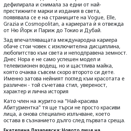
дефилирала и снимала за едни от най-
престижните марки и издания в света,
появявала се е на страниците на Vogue, Elle,
Grazia и Cosmopolitan, а кариерата ѝ я отвежда
от Ню Йорк и Париж до Токио и Дубай.
Зад впечатляващата международна кариера
обаче стои човек с изключителна дисциплина,
любопитство към света и неподправена земност.
Днес Нора е не само успешен модел и
телевизионен водещ, но и щастлива майка,
която очаква съвсем скоро второто си дете.
Именно затова нейният поглед към красотата е
различен - той съчетава стил, увереност,
характер и лична история
Като член на журито на "Най-красива
Абитуриентка" тя ще търси не просто красиви
лица, а онова специално излъчване, което
остава в съзнанието дълго след първата среща.
Екатерина Лазаревска: Новото лице на