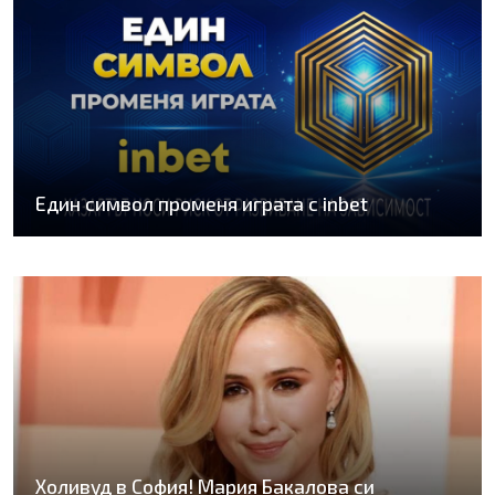
Един символ променя играта с inbet
Холивуд в София! Мария Бакалова си