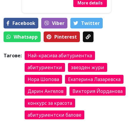
More details
Facebook
Viber
Тwitter
Whatsapp
Pinterest
Тагове:
Най-красива абитуриентка
абитуриентки
звезден жури
Нора Шопова
Екатерина Лазаревска
Дарин Ангелов
Виктория Йорданова
конкурс за красота
абитуриентски балове