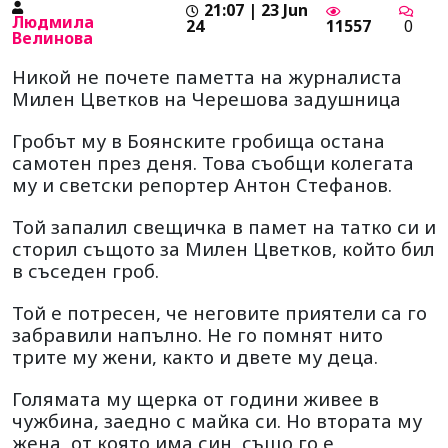
21:07 | 23 Jun
Людмила
24
11557
0
Велинова
Никой не почете паметта на журналиста
Милен Цветков на Черешова задушница
Гробът му в Боянските гробища остана
самотен през деня. Това съобщи колегата
му и светски репортер Антон Стефанов.
Той запалил свещичка в памет на татко си и
сторил същото за Милен Цветков, който бил
в съседен гроб.
Той е потресен, че неговите приятели са го
забравили напълно. Не го помнят нито
трите му жени, както и двете му деца.
Голямата му щерка от години живее в
чужбина, заедно с майка си. Но втората му
жена, от която има син, също го е