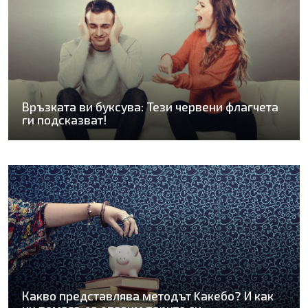
Връзката ви буксува: Тези червени флагчета
ги подсказват!
Какво представлява методът Kaкебо? И как