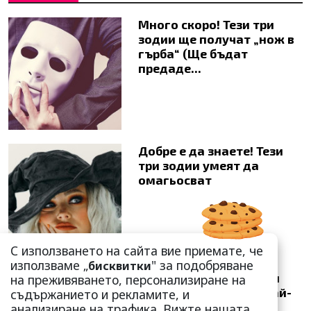
Много скоро! Тези три
зодии ще получат „нож в
гърба“ (Ще бъдат
предаде...
Добре е да знаете! Тези
три зодии умеят да
омагьосват
С използването на сайта вие приемате, че
използваме „
" за подобряване
бисквитки
Защо тези две кралски
на преживяването, персонализиране на
особи са обявени за най-
съдържанието и рекламите, и
злите в историята?
анализиране на трафика. Вижте нашата