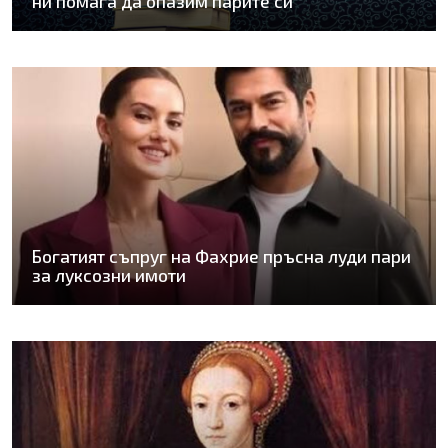
ни помага да опазим парите си
Богатият съпруг на Фахрие пръсна луди пари
за луксозни имоти