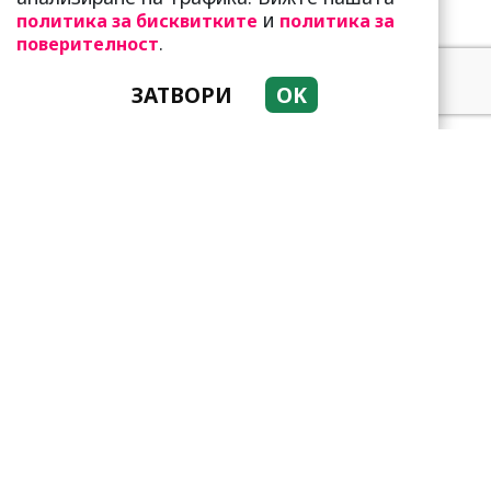
и
политика за бисквитките
политика за
.
поверителност
ЗАТВОРИ
OK
Какво представлява
методът Kaкебо? И как ни
помага да опазим парите
си