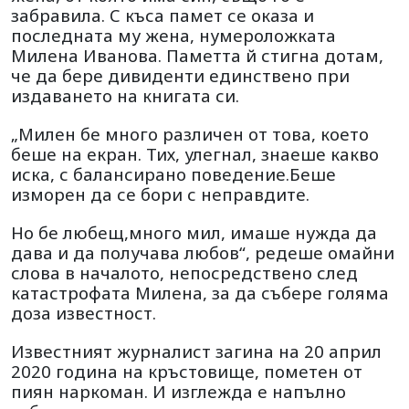
забравила. С къса памет се оказа и
последната му жена, нумероложката
Милена Иванова. Паметта й стигна дотам,
че да бере дивиденти единствено при
издаването на книгата си.
„Милен бе много различен от това, което
беше на екран. Тих, улегнал, знаеше какво
иска, с балансирано поведение.Беше
изморен да се бори с неправдите.
Но бе любещ,много мил, имаше нужда да
дава и да получава любов“, редеше омайни
слова в началото, непосредствено след
катастрофата Милена, за да събере голяма
доза известност.
Известният журналист загина на 20 април
2020 година на кръстовище, пометен от
пиян наркоман. И изглежда е напълно