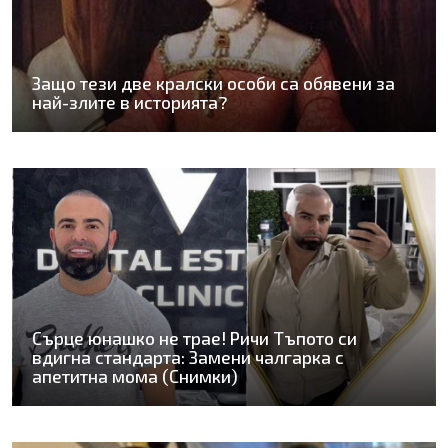
Защо тези две кралски особи са обявени за
най-злите в историята?
Сърце юнашко не трае! Ричи Тъпото си
вдигна стандарта: Замени чалгарка с
апетитна мома (Снимки)