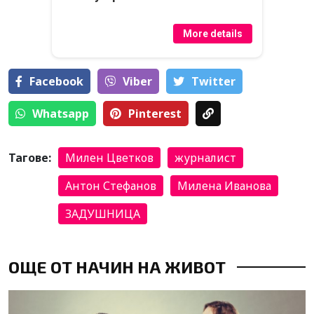
More details
Facebook
Viber
Тwitter
Whatsapp
Pinterest
Тагове:
Милен Цветков
журналист
Антон Стефанов
Милена Иванова
ЗАДУШНИЦА
ОЩЕ ОТ НАЧИН НА ЖИВОТ