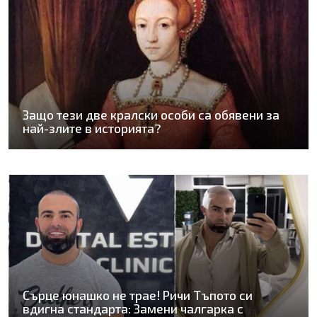
Защо тези две кралски особи са обявени за
най-злите в историята?
Сърце юнашко не трае! Ричи Тъпото си
вдигна стандарта: Замени чалгарка с