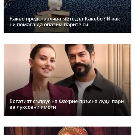
Какво представлява методът Kaкебо? И как
ни помага да опазим парите си
Богатият съпруг на Фахрие пръсна луди пари
за луксозни имоти