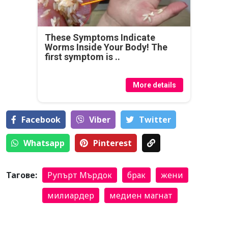
These Symptoms Indicate
Worms Inside Your Body! The
first symptom is ..
More details
Facebook
Viber
Тwitter
Whatsapp
Pinterest
Тагове:
Рупърт Мърдок
брак
жени
милиардер
медиен магнат