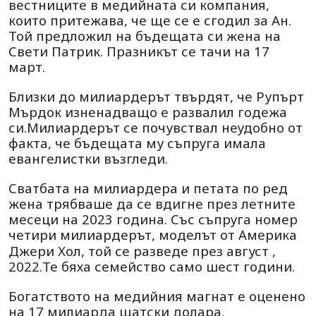
вестниците в медийната си компания,
които притежава, че ще се е сгодил за Ан.
Той предложил на бъдещата си жена на
Свети Патрик. Празникът се тачи на 17
март.
Близки до милиардерът твърдят, че Рупърт
Мърдок изненадващо е развалил годежа
си.Милиардерът се почувствал неудобно от
факта, че бъдещата му съпруга имала
евангелистки възгледи.
Сватбата на милиардера и петата по ред
жена трябваше да се вдигне през летните
месеци на 2023 година. Със съпруга номер
четири милиардерът, моделът от Америка
Джери Хол, той се разведе през август ,
2022.Те бяха семейство само шест години.
Богатството на медийния магнат е оценено
на 17 милиарда щатски долара.