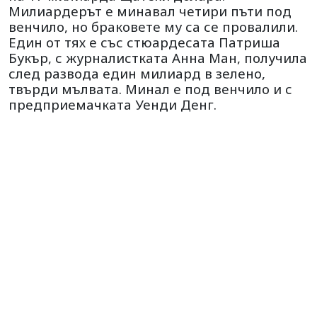
Милиардерът е минавал четири пъти под
венчило, но браковете му са се провалили.
Един от тях е със стюардесата Патриша
Букър, с журналистката Анна Ман, получила
след развода един милиард в зелено,
твърди мълвата. Минал е под венчило и с
предприемачката Уенди Денг.