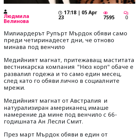
17:18 | 05 Apr
Людмила
23
7595
0
Велинова
Милиардерът Рупърт Мърдок обяви само
преди четиринадесет дни, че отново
минава под венчило
Медийният магнат, притежаващ маститата
вестникарска компания
"Нюз корп" обаче е
развалил годежа и то само един месец,
след като го обяви лично в социалните
мрежи.
Медийният магнат от Австралия
и
натурализиран американец имаше
намерение да мине под венчило с 66-
годишната Ан Лесли Смит.
През март Мърдок обяви в един от