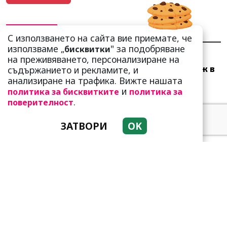
НАЙ-ЧЕТЕНИ
НАЙ-КОМЕНТИРАНИ
С използването на сайта вие приемате, че
използваме „
" за подобряване
бисквитки
Много скоро! Тези три
на преживяването, персонализиране на
зодии ще получат „нож в
съдържанието и рекламите, и
гърба“ (Ще бъдат
анализиране на трафика. Вижте нашата
предаде...
и
политика за бисквитките
политика за
.
поверителност
ЗАТВОРИ
OK
Добре е да знаете! Тези
три зодии умеят да
омагьосват