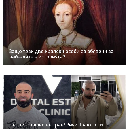
Защо тези две кралски особи са обявени за
най-злите в историята?
Сърце юнашко не трае! Ричи Тъпото си