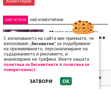
НАЙ-ЧЕТЕНИ
НАЙ-КОМЕНТИРАНИ
Много скоро! Тези три
зодии ще получат „нож в
С използването на сайта вие приемате, че
гърба“ (Ще бъдат
използваме „
" за подобряване
бисквитки
предаде...
на преживяването, персонализиране на
съдържанието и рекламите, и
анализиране на трафика. Вижте нашата
и
политика за бисквитките
политика за
.
поверителност
Добре е да знаете! Тези
ЗАТВОРИ
OK
три зодии умеят да
омагьосват