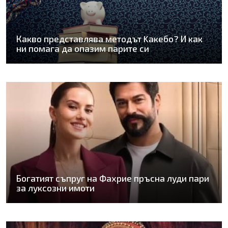
Какво представлява методът Kaкебо? И как
ни помага да опазим парите си
Богатият съпруг на Фахрие пръсна луди пари
за луксозни имоти