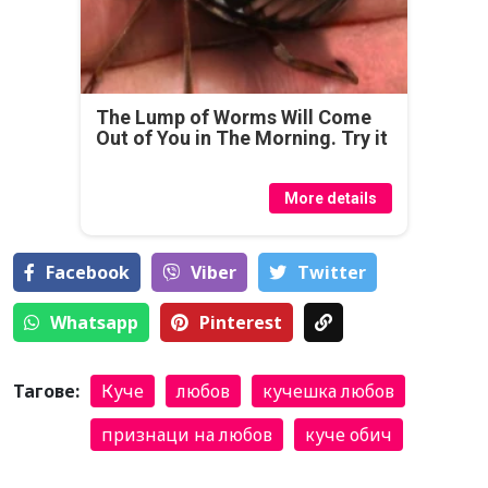
The Lump of Worms Will Come
Out of You in The Morning. Try it
More details
Facebook
Viber
Тwitter
Whatsapp
Pinterest
Тагове:
Куче
любов
кучешка любов
признаци на любов
куче обич