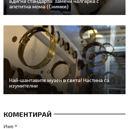
вдигна стандарта: Замени чалгарка с
апетитна мома (Снимки)
Най-шантавите музеи в света! Настина са
изумителни
КОМЕНТИРАЙ
Име
*