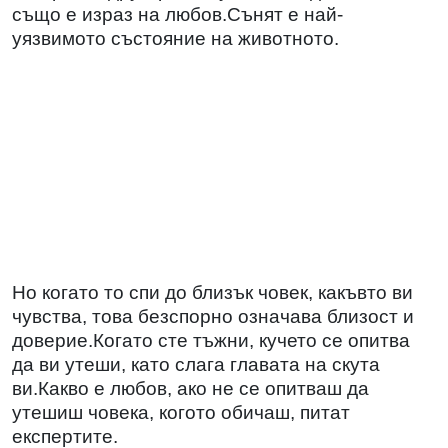
също е израз на любов.Сънят е най-
уязвимото състояние на животното.
Но когато то спи до близък човек, какъвто ви
чувства, това безспорно означава близост и
доверие.Когато сте тъжни, кучето се опитва
да ви утеши, като слага главата на скута
ви.Какво е любов, ако не се опитваш да
утешиш човека, когото обичаш, питат
експертите.