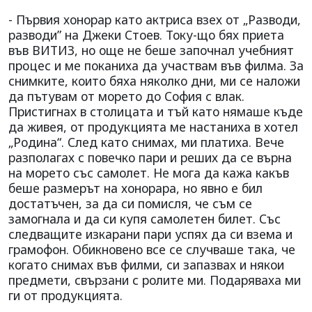
- Първия хонорар като актриса взех от „Разводи,
разводи” на Джеки Стоев. Току-що бях приета
във ВИТИЗ, но още не беше започнал учебният
процес и ме поканиха да участвам във филма. За
снимките, които бяха няколко дни, ми се наложи
да пътувам от морето до София с влак.
Пристигнах в столицата и тъй като нямаше къде
да живея, от продукцията ме настаниха в хотел
„Родина“. След като снимах, ми платиха. Вече
разполагах с повечко пари и реших да се върна
на морето със самолет. Не мога да кажа какъв
беше размерът на хонорара, но явно е бил
достатъчен, за да си помисля, че съм се
замогнала и да си купя самолетен билет. Със
следващите изкарани пари успях да си взема и
грамофон. Обикновено все се случваше така, че
когато снимах във филми, си запазвах и някои
предмети, свързани с ролите ми. Подаряваха ми
ги от продукцията.