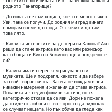
- Посетихте ли и вилата си в Правешкия балкан и
родното Панагюрище?
- До вилата не съм ходила, което е много тъжно.
Уви, така се получи. До родния ми град винаги
намирам време да отида. Отскочих и до там
това лято.
- Какви са интересите на дъщеря ви Калина? Ако
реши да стане актриса като вас или режисьор
като баща си Виктор Божинов, ще я подкрепите
ли?
- Калина има интерес към рисуването и
музиката. Ще я подкрепя, каквото и да избере
за свой творчески път. Засега не виждам в нея
никакви намерения и желания да става актриса.
Поканиха я за един филмов кастинг, но тя
категорично отказа да се яви. Дори не пожела
да отиде от любопитство – просто да види как
се случват нещата. Но пък обича да гледа как