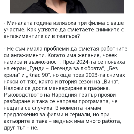
- Миналата година излязоха три филма с ваше
участие. Как успяхте да съчетаете снимките с
ангажиментите си в театъра?
- Не съм имала проблеми да съчетая работните
си ангажименти. Когато има желание, човек
намира и възможност. През 2024-та се появиха
на екран „Гунди – Легенда за любовта“, „Без
крила“ и „Клас 90“, но още през 2023-та снимах
някои от тях, както и втория сезон на „Вина“.
Наложи се доста маневриране в графика.
Ръководството на Народния театър прояви
разбиране и така се направи програмата, че
нещата се случиха. В момента нямам
предложения за филми и сериали, но при
актьорите е така – веднъж има много работа,
друг път – не.