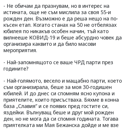
- Не обичам да празнувам, но в интерес на
истината, още не съм мислила за своя 55-и
рожден ден. Възможно е да реша нещо на по-
късен етап. Когато станах на 50 не отбелязах
юбилея по никакъв особен начин, тъй като
вилнееше КОВИД-19 и беше абсурдно човек да
организира каквито и да било масови
мероприятия.
- Най-запомнящото се ваше ЧРД парти през
годините?
- Най-голямото, весело и мащабно парти, което
съм организирала, беше за моя 30-годишен
юбилей. И до днес си спомням ясно купона и
приятелите, които присъстваха. Бяхме в конна
база „Славия“ и се появих пред гостите си,
яздейки. Вълнуващ беше и друг мой рожден
ден, но не мога да си спомня годината. Тогава
приятелката ми Мая Бежанска дойде и ме взе