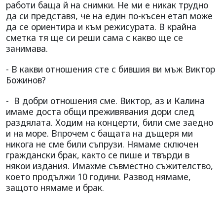
работи баща й на снимки. Не ми е никак трудно
да си представя, че на един по-късен етап може
да се ориентира и към режисурата. В крайна
сметка тя ще си реши сама с какво ще се
занимава.
- В какви отношения сте с бившия ви мъж Виктор
Божинов?
- В добри отношения сме. Виктор, аз и Калина
имаме доста общи преживявания дори след
раздялата. Ходим на концерти, били сме заедно
и на море. Впрочем с бащата на дъщеря ми
никога не сме били съпрузи. Нямаме сключен
граждански брак, както се пише и твърди в
някои издания. Имахме съвместно съжителство,
което продължи 10 години. Развод нямаме,
защото нямаме и брак.