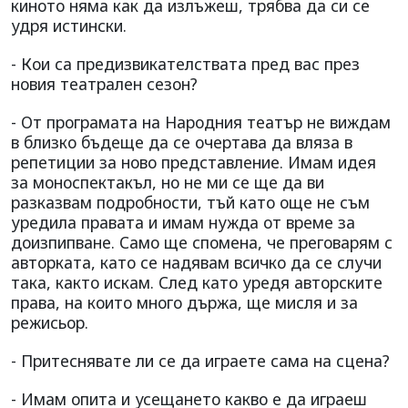
киното няма как да излъжеш, трябва да си се
удря истински.
- Кои са предизвикателствата пред вас през
новия театрален сезон?
- От програмата на Народния театър не виждам
в близко бъдеще да се очертава да вляза в
репетиции за ново представление. Имам идея
за моноспектакъл, но не ми се ще да ви
разказвам подробности, тъй като още не съм
уредила правата и имам нужда от време за
доизпипване. Само ще спомена, че преговарям с
авторката, като се надявам всичко да се случи
така, както искам. След като уредя авторските
права, на които много държа, ще мисля и за
режисьор.
- Притеснявате ли се да играете сама на сцена?
- Имам опита и усещането какво е да играеш