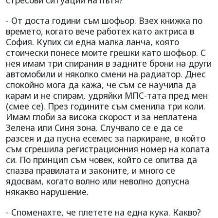
- От доста години съм шофьор. Взех книжка по
времето, когато вече работех като актриса в
София. Купих си една малка ланча, която
стоически понесе моите грешки като шофьор. С
нея имам три спирания в задните брони на други
автомобили и няколко смени на радиатор. Днес
спокойно мога да кажа, че съм се научила да
карам и не спирам, удряйки МПС-тата пред мен
(смее се). През годините съм сменила три коли.
Имам глоби за висока скорост и за неплатена
Зелена или Синя зона. Случвало се е да се
разсея и да пусна есемес за паркиране, в който
съм сгрешила регистрационния номер на колата
си. По принцип съм човек, който се опитва да
спазва правилата и законите, и много се
ядосвам, когато волно или неволно допусна
някакво нарушение.
- Споменахте, че плетете на една кука. Какво?