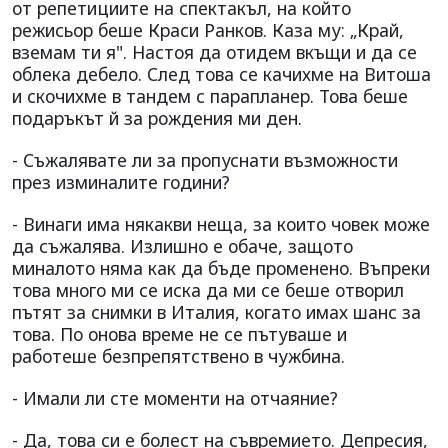
от репетициите на спектакъл, на който
режисьор беше Краси Ранков. Каза му: „Край,
вземам ти я". Настоя да отидем вкъщи и да се
облека дебело. След това се качихме на Витоша
и скочихме в тандем с парапланер. Това беше
подаръкът й за рождения ми ден.
- Съжалявате ли за пропуснати възможности
през изминалите години?
- Винаги има някакви неща, за които човек може
да съжалява. Излишно е обаче, защото
миналото няма как да бъде променено. Въпреки
това много ми се иска да ми се беше отворил
пътят за снимки в Италия, когато имах шанс за
това. По онова време не се пътуваше и
работеше безпрепятствено в чужбина.
- Имали ли сте моменти на отчаяние?
- Да, това си е болест на съвремието. Депресия,