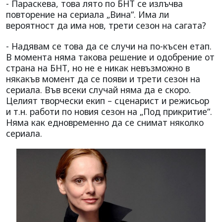
- Параскева, това лято по БНТ се излъчва
повторение на сериала „Вина“. Има ли
вероятност да има нов, трети сезон на сагата?
- Надявам се това да се случи на по-късен етап.
В момента няма такова решение и одобрение от
страна на БНТ, но не е никак невъзможно в
някакъв момент да се появи и трети сезон на
сериала. Във всеки случай няма да е скоро.
Целият творчески екип – сценарист и режисьор
и т.н. работи по новия сезон на „Под прикритие“.
Няма как едновременно да се снимат няколко
сериала.