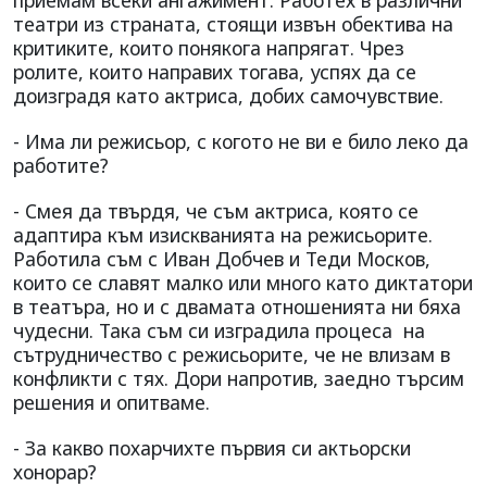
театри из страната, стоящи извън обектива на
критиките, които понякога напрягат. Чрез
ролите, които направих тогава, успях да се
доизградя като актриса, добих самочувствие.
- Има ли режисьор, с когото не ви е било леко да
работите?
- Смея да твърдя, че съм актриса, която се
адаптира към изискванията на режисьорите.
Работила съм с Иван Добчев и Теди Москов,
които се славят малко или много като диктатори
в театъра, но и с двамата отношенията ни бяха
чудесни. Така съм си изградила процеса на
сътрудничество с режисьорите, че не влизам в
конфликти с тях. Дори напротив, заедно търсим
решения и опитваме.
- За какво похарчихте първия си актьорски
хонорар?