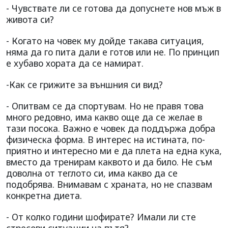
- Чувствате ли се готова да допуснете нов мъж в
живота си?
- Когато на човек му дойде такава ситуация,
няма да го пита дали е готов или не. По принцип
е хубаво хората да се намират.
-Как се грижите за външния си вид?
- Опитвам се да спортувам. Но не правя това
много редовно, има какво още да се желае в
тази посока. Важно е човек да поддържа добра
физическа форма. В интерес на истината, по-
приятно и интересно ми е да плета на една кука,
вместо да тренирам каквото и да било. Не съм
доволна от теглото си, има какво да се
подобрява. Внимавам с храната, но не спазвам
конкретна диета.
- От колко години шофирате? Имали ли сте
стресови ситуации на пътя?