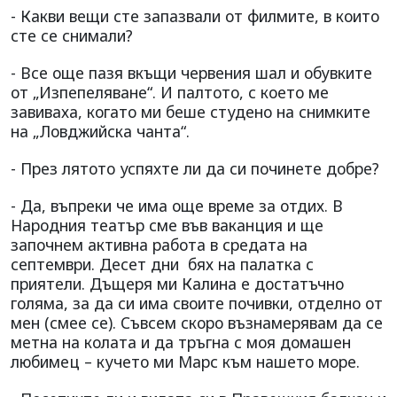
- Какви вещи сте запазвали от филмите, в които
сте се снимали?
- Все още пазя вкъщи червения шал и обувките
от „Изпепеляване“. И палтото, с което ме
завиваха, когато ми беше студено на снимките
на „Ловджийска чанта“.
- През лятото успяхте ли да си починете добре?
- Да, въпреки че има още време за отдих. В
Народния театър сме във ваканция и ще
започнем активна работа в средата на
септември. Десет дни бях на палатка с
приятели. Дъщеря ми Калина е достатъчно
голяма, за да си има своите почивки, отделно от
мен (смее се). Съвсем скоро възнамерявам да се
метна на колата и да тръгна с моя домашен
любимец – кучето ми Марс към нашето море.