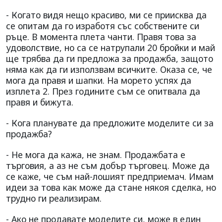
- Когато видя нещо красиво, ми се приисква да
се опитам да го изработя със собствените си
ръце. В момента плета чанти. Правя това за
удоволствие, но са се натрупали 20 бройки и май
ще трябва да ги предложа за продажба, защото
няма как да ги използвам всичките. Оказа се, че
мога да правя и шапки. На морето успях да
изплета 2. През годините съм се опитвала да
правя и бижута.
- Кога планувате да предложите моделите си за
продажба?
- Не мога да кажа, не знам. Продажбата е
търговия, а аз не съм добър търговец. Може да
се каже, че съм най-лошият предприемач. Имам
идеи за това как може да стане някоя сделка, но
трудно ги реализирам.
- Ако не продавате моделите си, може в един