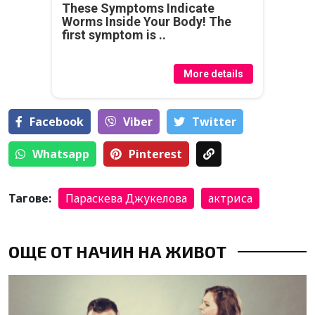
These Symptoms Indicate
Worms Inside Your Body! The
first symptom is ..
More details
Facebook
Viber
Тwitter
Whatsapp
Pinterest
Тагове:
Параскева Джукелова
актриса
ОЩЕ ОТ НАЧИН НА ЖИВОТ