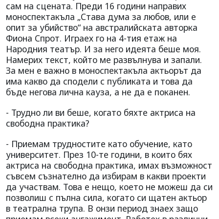
сам на сцената. Преди 16 години направих
моноспектакъла „Става дума за любов, или е
опит за убийство“ на австралийската авторка
Фиона Спрот. Играех го на 4-тия етаж на
Народния театър. И за него идеята беше моя.
Намерих текст, който ме развълнува и запали.
За мен е важно в моноспектакъла актьорът да
има какво да сподели с публиката и това да
бъде негова лична кауза, а не да е поканен.
- Трудно ли ви беше, когато бяхте актриса на
свободна практика?
- Приемам трудностите като обучение, като
университет. През 10-те години, в които бях
актриса на свободна практика, имах възможност
съвсем съзнателно да избирам в какви проекти
да участвам. Това е нещо, което не можеш да си
позволиш с пълна сила, когато си щатен актьор
в театрална трупа. В онзи период знаех защо
приемам всеки ангажимент. Работех в различни