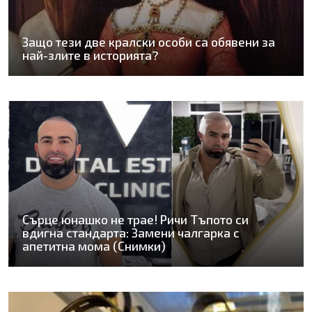
Защо тези две кралски особи са обявени за
най-злите в историята?
Сърце юнашко не трае! Ричи Тъпото си
вдигна стандарта: Замени чалгарка с
апетитна мома (Снимки)