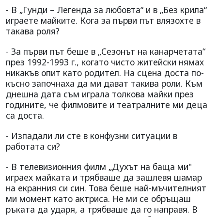
- В „Гунди – Легенда за любовта“ и в „Без крила“
играете майките. Кога за първи път влязохте в
такава роля?
- За първи път беше в „Сезонът на канарчетата“
през 1992-1993 г., когато чисто житейски нямах
никакъв опит като родител. На сцена доста по-
късно започнаха да ми дават такива роли. Към
днешна дата съм играла толкова майки през
годините, че филмовите и театралните ми деца
са доста.
- Изпадали ли сте в конфузни ситуации в
работата си?
- В телевизионния филм „Духът на баща ми"
играех майката и трябваше да зашлевя шамар
на екранния си син. Това беше най-мъчителният
ми момент като актриса. Не ми се обръщаш
ръката да ударя, а трябваше да го направя. В