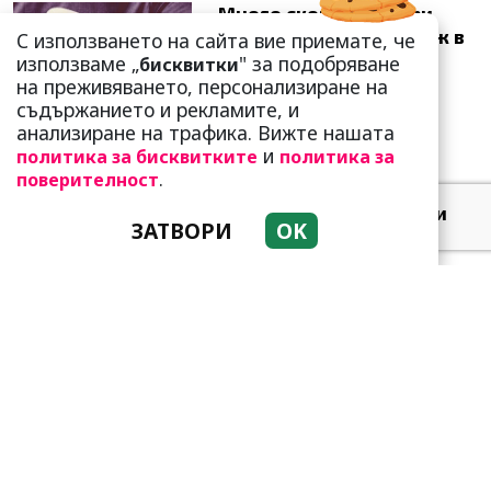
Много скоро! Тези три
зодии ще получат „нож в
С използването на сайта вие приемате, че
гърба“ (Ще бъдат
използваме „
" за подобряване
бисквитки
предаде...
на преживяването, персонализиране на
съдържанието и рекламите, и
анализиране на трафика. Вижте нашата
и
политика за бисквитките
политика за
.
поверителност
Добре е да знаете! Тези
ЗАТВОРИ
OK
три зодии умеят да
омагьосват
Защо тези две кралски
особи са обявени за най-
злите в историята?