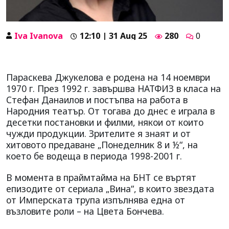
Iva Ivanova
12:10 | 31 Aug 25
280
0
Параскева Джукелова е родена на 14 ноември
1970 г. През 1992 г. завършва НАТФИЗ в класа на
Стефан Данаилов и постъпва на работа в
Народния театър. От тогава до днес е играла в
десетки постановки и филми, някои от които
чужди продукции. Зрителите я знаят и от
хитовото предаване „Понеделник 8 и ½“, на
което бе водеща в периода 1998-2001 г.
В момента в праймтайма на БНТ се въртят
епизодите от сериала „Вина“, в които звездата
от Имперската трупа изпълнява една от
възловите роли – на Цвета Бончева.