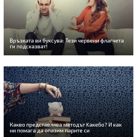
Връзката ви буксува: Тези червени флагчета
ги подсказват!
Какво представлява методът Kaкебо? И как
ни помага да опазим парите си