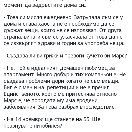
момент да задръстите дома си...
- Това си мисля ежедневно. Затрупала съм се у
дома и става хаос, а не е необходимо да се
държат вещи, които не се използват. От друга
страна, винаги съм се ужасявала от това да не
се изхвърлят здрави и годни за употреба неща.
- Създава ли ви грижи и тревоги кучето ви Марс?
- Не, той е идеалният домашен любимец за
апартамент. Много добър и тих компаньон е. Не
създава проблеми дори когато не съм вкъщи.
Бил е с мен и на репетиции и не е пречил.
Единственото, което ме притеснява относно
Марс е, че породата му има вродени
заболявания. За това разбрах впоследствие.
- На 14 ноември ще станете на 55. Ще
празнувате ли юбилея?