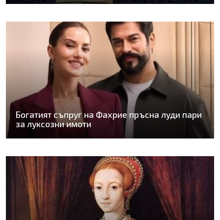
Богатият съпруг на Фахрие пръсна луди пари
за луксозни имоти