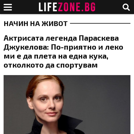
НАЧИН НА ЖИВОТ
Актрисата легенда Параскева
Джукелова: По-приятно и леко
ми е да плета на една кука,
отколкото да спортувам