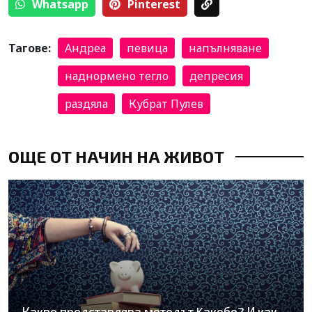
Whatsapp
Pinterest
Тагове:
Андреа
певица
напълняване
наднормено тегло
депресия
раздяла
Кубрат Пулев
ОЩЕ ОТ НАЧИН НА ЖИВОТ
Какво представлява методът Kaкебо? И как