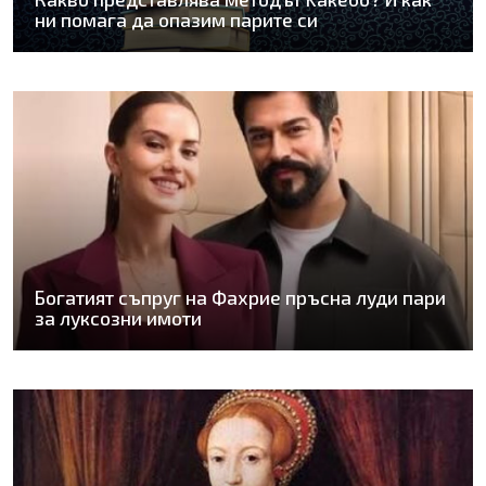
ни помага да опазим парите си
Богатият съпруг на Фахрие пръсна луди пари
за луксозни имоти