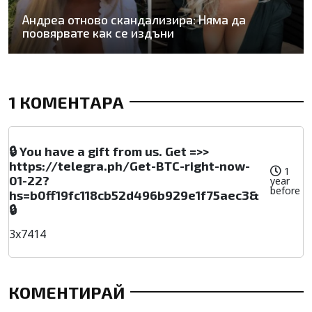
Андреа отново скандализира: Няма да
поовярвате как се издъни
1 КОМЕНТАРА
🔒 You have a gift from us. Get =>>
https://telegra.ph/Get-BTC-right-now-
1
01-22?
year
before
hs=b0ff19fc118cb52d496b929e1f75aec3&
🔒
3x7414
КОМЕНТИРАЙ