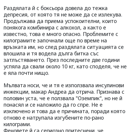
Раздялата й с боксьора довела до тежка
депресия, от която тя не може да се излекува.
Продължава да приема успокоителни, които
понякога комбинира с алкохол, а както е
известно, това е много опасно. Проблемите с
килограмите започнали още по време на
връзката им, но след раздялата ситуацията се
влошила и тя водела дълга битка със
затлъстяването. През последните две години
успяла да свали около 10 кг, като споделя, че не
е яла почти нищо.
Мълвата носи, че и тя е използвала инсулинови
инжекции, макар Андреа да отрича. Признава с
половин уста, че е ползвала "Оземпик", но не й
понасял и се наложило да го спре. Не е
изключено и това да е причината, поради която
отново е натрупала изгубените по-рано
килограми.
Феновете й са сериозно притеснени, че