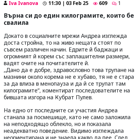
Iva Ivanova
11:30 | 03 Feb 25
609
1
Върна си до един килограмите, които бе
свалила
Докато в социалните мрежи Андреа изглежда
доста стройна, то на живо нещата стоят по
съвсем различен начин. Едрите й баджаци и
огромният й корем със заплашителни размери,
вадят очите на почитателите й.
„Дано да е добре, здравословно това трупане на
мазнини около корема не е хубаво, тя не е стара
за да влиза в менопауза и да й се трупат там
килограмите“, коментират последователите на
бившата изгора на Кубрат Пулев.
На едно от последните си участия Андреа
станала за посмешище, като не само заложила
на неподходящо облекло, но и показала
неадекватно поведение. Видимо изглеждала
неориентирана и не знаела какво да пее. След