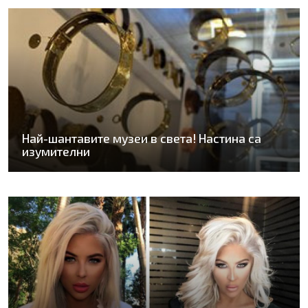
Най-шантавите музеи в света! Настина са
изумителни