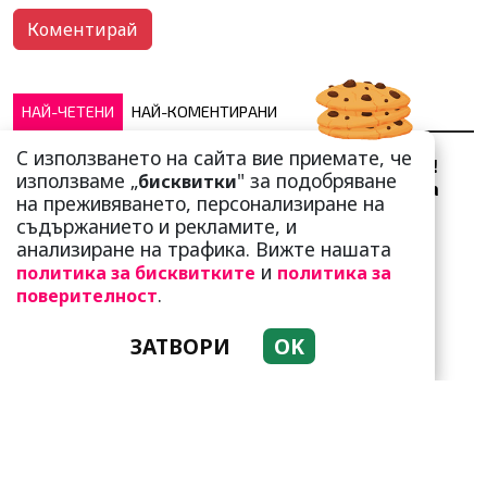
НАЙ-ЧЕТЕНИ
НАЙ-КОМЕНТИРАНИ
С използването на сайта вие приемате, че
Сърце юнашко не трае!
използваме „
" за подобряване
бисквитки
Ричи Тъпото си вдигна
на преживяването, персонализиране на
стандарта: Замени
съдържанието и рекламите, и
чалгарка...
анализиране на трафика. Вижте нашата
и
политика за бисквитките
политика за
.
поверителност
ЗАТВОРИ
OK
Привличат се като
пеперуди от светлината!
Но да живеят заедно-
мисия не...