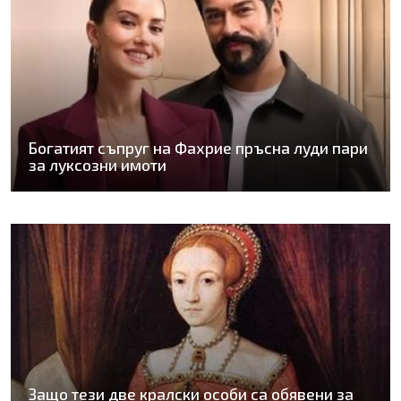
Богатият съпруг на Фахрие пръсна луди пари
за луксозни имоти
Защо тези две кралски особи са обявени за