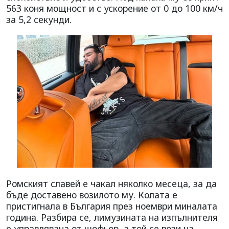
563 коня мощност и с ускорение от 0 до 100 км/ч
за 5,2 секунди.
Ромският славей е чакал няколко месеца, за да
бъде доставено возилото му. Колата е
пристигнала в България през ноември миналата
година. Разбира се, лимузината на изпълнителя
е управлявана от шофьор, а той се вози на