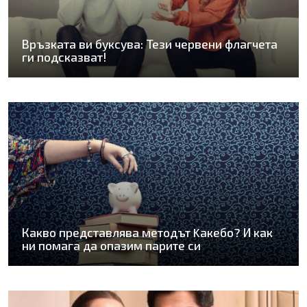
Връзката ви буксува: Тези червени флагчета
ги подсказват!
Какво представлява методът Kaкебо? И как
ни помага да опазим парите си