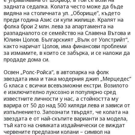
задната седалка. Колата често може да бъде
видяна на столичната ул. „Оборище“, където
преди година Азис си купи жилище. Кралят на
фолка брои 2 млн. лева за апартамента на
разпадналото се семейство на Славена Вътова и
Юлиян Цолов. Българският „Вълк от Уолстрийт“,
както наричат Цолов, има финансови проблеми
за измамите, в които се забърка, и се наложи да
продаде дома си.
Освен „Ролс-Ройса“, в автопарка на фолк
звездата има и така модерния джип „Мерцедес“
G класа с всички всевъзможни екстри. Возилото
е изключително луксозно и популярно сред
известните личности у нас, а стойността му
варира от 50 до над 500 хиляди лева и зависи от
изпълнението. Запознати твърдят, че колата на
звездата е от най-скъпите варианти за модела,
тъй като на снимката издайнически се виждат
червените предпазни колани – символ на