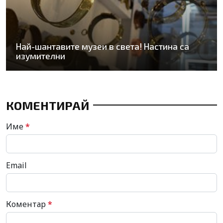
Най-шантавите музеи в света! Настина са
изумителни
КОМЕНТИРАЙ
Име
*
Email
Коментар
*