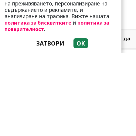
предаде...
на преживяването, персонализиране на
съдържанието и рекламите, и
анализиране на трафика. Вижте нашата
и
политика за бисквитките
политика за
.
поверителност
Тези зодии най-обичат да
ЗАТВОРИ
OK
не правят нищо! Те са
кралете на мързела
Като прахосмукачки са!
Парите буквално се
„лепят“ на тези три зодии