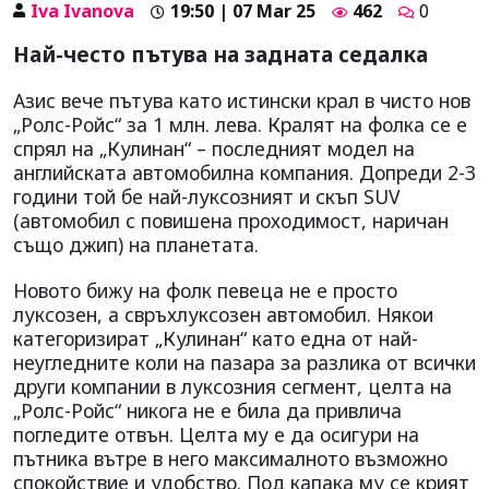
Iva Ivanova
19:50 | 07 Mar 25
462
0
Най-често пътува на задната седалка
Азис вече пътува като истински крал в чисто нов
„Ролс-Ройс“ за 1 млн. лева. Кралят на фолка се е
спрял на „Кулинан“ – последният модел на
английската автомобилна компания. Допреди 2-3
години той бе най-луксозният и скъп SUV
(автомобил с повишена проходимост, наричан
също джип) на планетата.
Новото бижу на фолк певеца не е просто
луксозен, а свръхлуксозен автомобил. Някои
категоризират „Кулинан“ като една от най-
неугледните коли на пазара за разлика от всички
други компании в луксозния сегмент, целта на
„Ролс-Ройс“ никога не е била да привлича
погледите отвън. Целта му е да осигури на
пътника вътре в него максималното възможно
спокойствие и удобство. Под капака му се крият