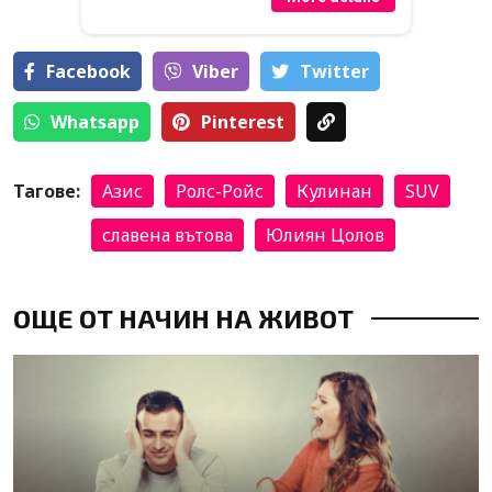
Facebook
Viber
Тwitter
Whatsapp
Pinterest
Тагове:
Азис
Ролс-Ройс
Кулинан
SUV
славена вътова
Юлиян Цолов
ОЩЕ ОТ НАЧИН НА ЖИВОТ