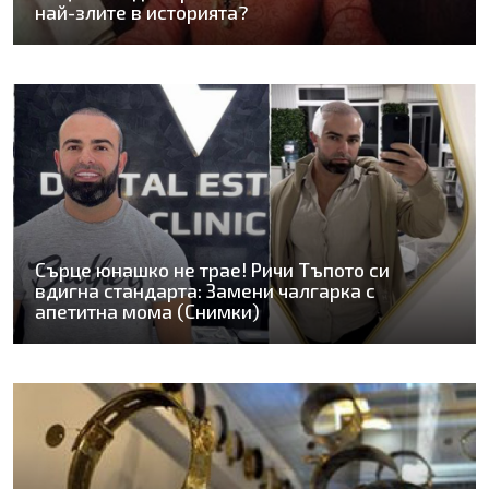
най-злите в историята?
Сърце юнашко не трае! Ричи Тъпото си
вдигна стандарта: Замени чалгарка с
апетитна мома (Снимки)