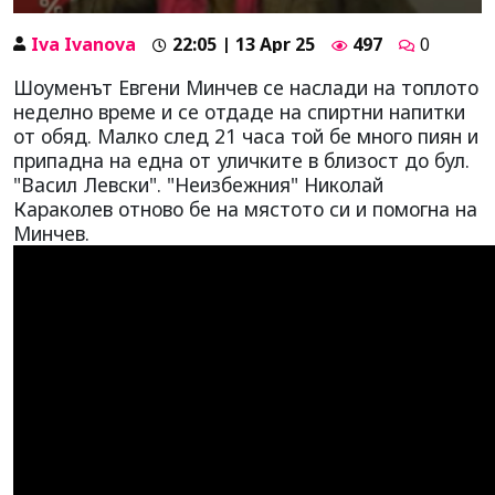
Iva Ivanova
22:05 | 13 Apr 25
497
0
Шоуменът Евгени Минчев се наслади на топлото
неделно време и се отдаде на спиртни напитки
от обяд. Малко след 21 часа той бе много пиян и
припадна на една от уличките в близост до бул.
"Васил Левски". "Неизбежния" Николай
Караколев отново бе на мястото си и помогна на
Минчев.