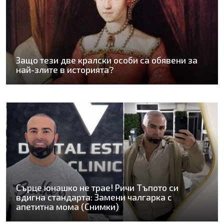
Защо тези две кралски особи са обявени за
най-злите в историята?
Сърце юнашко не трае! Ричи Тъпото си
вдигна стандарта: Замени чалгарка с
апетитна мома (Снимки)