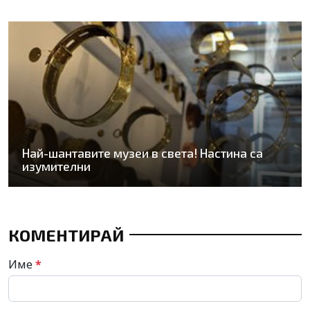
Най-шантавите музеи в света! Настина са
изумителни
КОМЕНТИРАЙ
Име
*