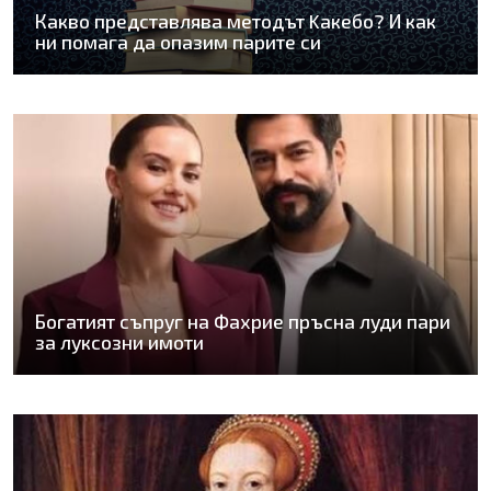
Какво представлява методът Kaкебо? И как
ни помага да опазим парите си
Богатият съпруг на Фахрие пръсна луди пари
за луксозни имоти