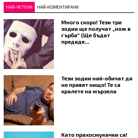
НАЙ-ЧЕТЕНИ
НАЙ-КОМЕНТИРАНИ
Много скоро! Тези три
зодии ще получат „нож в
гърба“ (Ще бъдат
предаде...
Тези зодии най-обичат да
не правят нищо! Те са
кралете на мързела
Като прахосмукачки са!