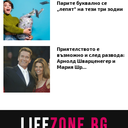
Парите буквално се
„лепят“ на тези три зодии
Приятелството е
възможно и след развода:
Арнолд Шварценегер и
Мария Шр...