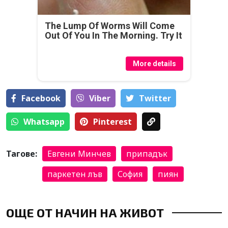
The Lump Of Worms Will Come
Out Of You In The Morning. Try It
More details
Facebook
Viber
Тwitter
Whatsapp
Pinterest
Тагове:
Евгени Минчев
припадък
паркетен лъв
София
пиян
ОЩЕ ОТ НАЧИН НА ЖИВОТ