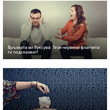
Връзката ви буксува: Тези червени флагчета
ги подсказват!