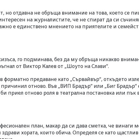
т, но отдавна не обръща внимание на това, което се пи
з интересен на журналистите, че не спират да си съчиня
о важно е единствено мнението на приятелите и семейс
жизъса, го подминава, без да му обръща никакво внима
ръгнал от Виктор Калев от „Шоуто на Слави“.
във форматно предаване като „Сървайвър“, откъдето изл
о причинил отново. Във „ВИП Брадър“ или „Биг Брадър“
е би приел отново роля в театрална постановка или пък 
фесионален план, макар да си дава сметка, че винаги 
и здрави хората, които обича. Определя се като щастлив