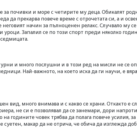
ме за почивки и море с четирите му деца. Обикалят род
еда да прекарва повече време с отрочетата си, а и осве
е неговият начин за пълноценен релакс. Случвало му се
а и уроци. Запалил се по този спорт преди няколко годин
 седмицата.
турни и много послушни и в този ред на мисли не се о
ледници. Най-важното, на което иска да ги научи, е вяра
ен вид, много внимава и с какво се храни. Откакто е с
иера, не си е позволявал да се занемари, дори напроти
 на годините човек трябва да полага повече усилия, за 
 е суетен, макар да не отрича, че обича да изглежда доб