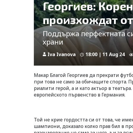
Георгиев: Коре
произхождат от
Поддържа перфектната си 
храни
Iva Ivanova
18:00 | 11 Aug 24
Макар Благой Георгиев да прекрати футбо
при това не само за обичащите спорта. П
риалити герой, а и като актьор в театъра
европейското първенство в Германия.
Той не крие гордостта си от това, че им
шампиони, доказало колко прав бил в пр
разочарование не само за него, а и за вс