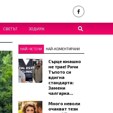
СВЕТЪТ
ЗОДИЯК
НАЙ-ЧЕТЕНИ
НАЙ-КОМЕНТИРАНИ
Сърце юнашко
не трае! Ричи
Тъпото си
вдигна
стандарта:
Замени
чалгарка...
Много неволи
очакват тези