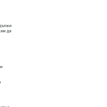
одължи
сам да
ци
а