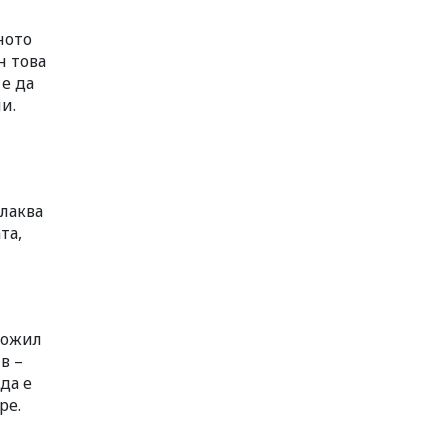
ното
н това
 е да
и.
плаква
та,
ложил
в –
да е
ре.