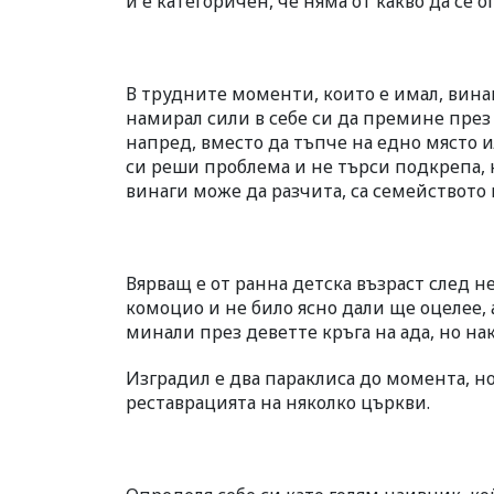
и е категоричен, че няма от какво да се о
В трудните моменти, които е имал, винаги
намирал сили в себе си да премине през
напред, вместо да тъпче на едно място и
си реши проблема и не търси подкрепа, н
винаги може да разчита, са семейството 
Вярващ е от ранна детска възраст след н
комоцио и не било ясно дали ще оцелее,
минали през деветте кръга на ада, но нак
Изградил е два параклиса до момента, но
реставрацията на няколко църкви.