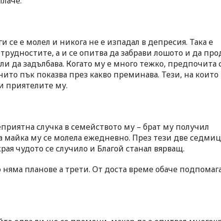
плаче.
 се е молел и никога не е изпадал в депресия. Така е
 трудностите, а и се опитва да забрави лошото и да пр
ли да задълбава. Когато му е много тежко, предпочита 
ито пък показва през какво преминава. Тези, на които
и приятелите му.
еприятна случка в семейството му – брат му получил
 а майка му се молела ежедневно. През тези две седми
рая чудото се случило и Благой станал вярващ.
 няма планове а трети. От доста време обаче подпомаг