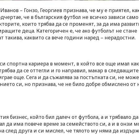
ванов – Гонзо, Георгиев признава, че му е приятел, ка
дчертае, че в българския футбол не всичко зависи само
торите, които трябва да се променят, за да има развити
ращите деца. Категоричен е, че ако футболът не стане
т такива, каквито са вече години наред – нерадостни.
 си спортна кариера в момент, в който все още имал как
 трябва да се оттегли и го направил, макар в следващите
грае още. Сега и да съжалява за постъпката си, не може
ието си, но признава, че не било добре обмислено от 
ия бизнес, който бил далеч от футбола, а и трябвало да
л да има повече време за семейството си, а и в онзи 
а след друга и си мислел, че тялото му няма да издър