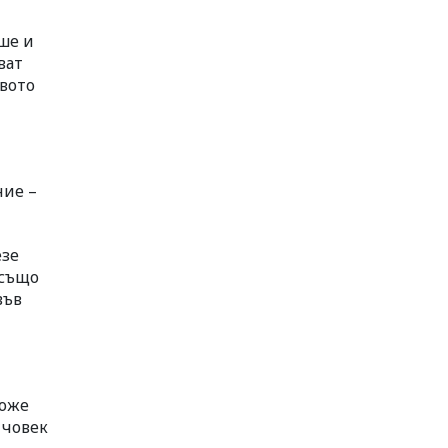
ше и
ват
твото
ние –
езе
 също
във
може
 човек