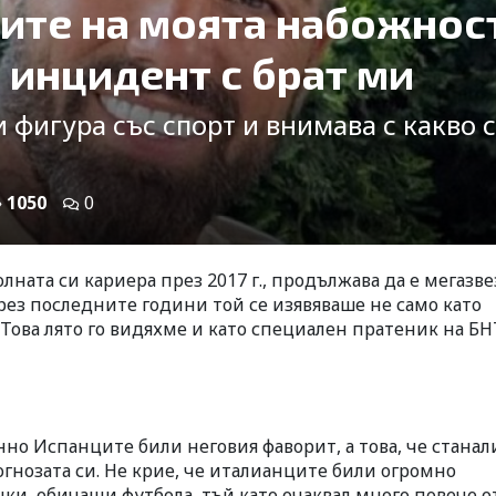
ните на моята набожнос
 инцидент с брат ми
фигура със спорт и внимава с какво 
1050
0
лната си кариера през 2017 г., продължава да е мегазве
рез последните години той се изявяваше не само като
. Това лято го видяхме и като специален пратеник на БН
енно Испанците били неговия фаворит, а това, че станал
огнозата си. Не крие, че италианците били огромно
ички, обичащи футбола, тъй като очаквал много повече от