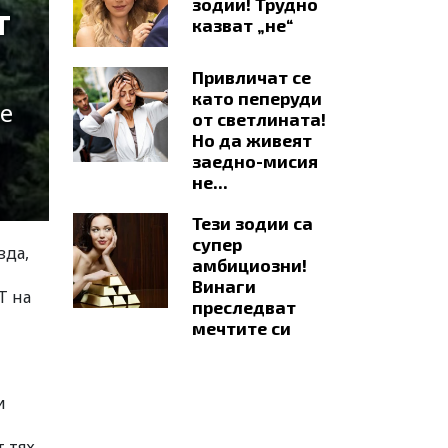
зодии! Трудно
т
казват „не“
Привличат се
като пеперуди
се
от светлината!
Но да живеят
заедно-мисия
не...
Тези зодии са
супер
зда,
амбициозни!
Винаги
Т на
преследват
мечтите си
и
 тях.