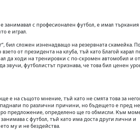
е е занимавал с професионален футбол, е имал търкания 
то е играл.
г“, бил сложен изненадващо на резервната скамейка. По
 взето от президента на клуба, тъй като Благой карал п
очнал да ходи на тренировки с по-скромен автомобил и о
да звучи, футболистът признава, че това бил ценен урок
още е на същото мнение, тъй като не смята това за него
паднали по различни причини, но бъдещето е пред нег
обро предложение, определено ще го обмисли. Към мом
е занимава с футбол, тъй като има доста други лични и
то му и не бездейства.