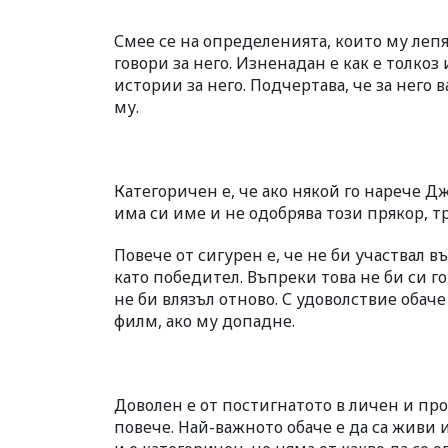
Смее се на определенията, които му лепя
говори за него. Изненадан е как е толко
истории за него. Подчертава, че за нег
му.
Категоричен е, че ако някой го нарече Д
има си име и не одобрява този прякор, т
Повече от сигурен е, че не би участвал 
като победител. Въпреки това не би си г
не би влязъл отново. С удоволствие обач
филм, ако му допадне.
Доволен е от постигнатото в личен и про
повече. Най-важното обаче е да са живи 