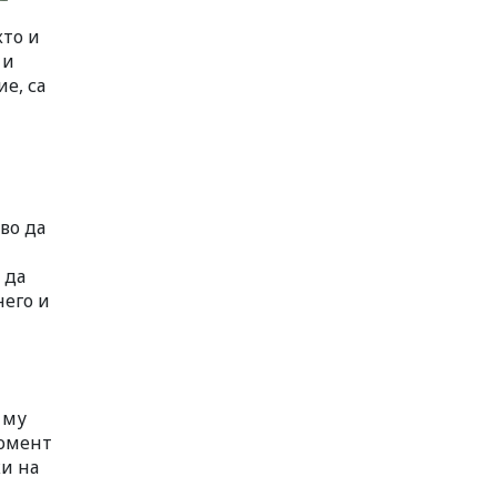
кто и
 и
е, са
во да
 да
него и
 му
момент
жи на