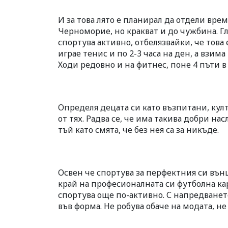
И за това лято е планирал да отдели вре
Черноморие, но кракват и до чужбина. Гл
спортува активно, отбелязвайки, че това 
играе тенис и по 2-3 часа на ден, а взим
Ходи редовно и на фитнес, поне 4 пъти в
Определя децата си като възпитани, кул
от тях. Радва се, че има такива добри нас
тъй като смята, че без нея са за никъде.
Освен че спортува за перфектния си външ
край на професионалната си футболна кар
спортува още по-активно. С напредването
във форма. Не робува обаче на модата, не