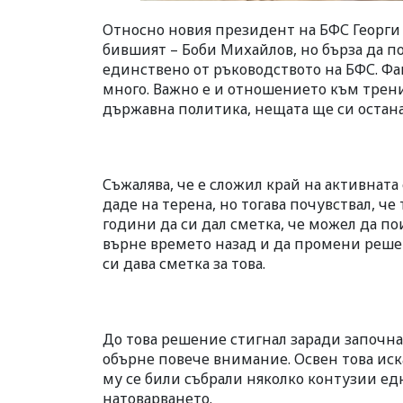
Относно новия президент на БФС Георги И
бившият – Боби Михайлов, но бърза да по
единствено от ръководството на БФС. Фак
много. Важно е и отношението към трени
държавна политика, нещата ще си остана
Съжалява, че е сложил край на активната
даде на терена, но тогава почувствал, че
години да си дал сметка, че можел да пои
върне времето назад и да промени решен
си дава сметка за това.
До това решение стигнал заради започнат
обърне повече внимание. Освен това иска
му се били събрали няколко контузии едн
натоварването.