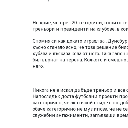
Не крие, че през 20-те години, в които с
треньори и президенти на клубове, в кои
Спомня си как докато играел за „Дуисбур
късно станало ясно, че това решение било
хубава и лъскава кола от него. Така зап
бил върнат на терена. Колкото и смешно 
него.
Никога не е искал да бъде треньор и все 
Напоследък доста футболни проекти про
категоричен, че ако някой отиде с по-д
обаче категорично не му липсва, че не с
служебни ангажименти, запълващи време