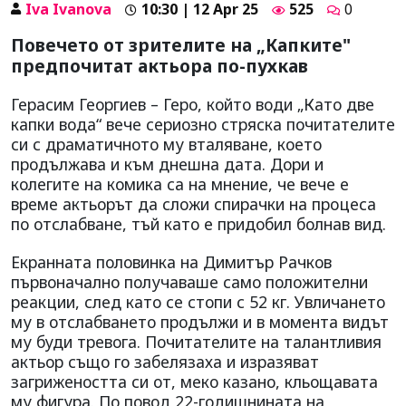
Iva Ivanova
10:30 | 12 Apr 25
525
0
Повечето от зрителите на „Капките"
предпочитат актьора по-пухкав
Герасим Георгиев – Геро, който води „Като две
капки вода“ вече сериозно стряска почитателите
си с драматичното му вталяване, което
продължава и към днешна дата. Дори и
колегите на комика са на мнение, че вече е
време актьорът да сложи спирачки на процеса
по отслабване, тъй като е придобил болнав вид.
Екранната половинка на Димитър Рачков
първоначално получаваше само положителни
реакции, след като се стопи с 52 кг. Увличането
му в отслабването продължи и в момента видът
му буди тревога. Почитателите на талантливия
актьор също го забелязаха и изразяват
загрижеността си от, меко казано, кльощавата
му фигура. По повод 22-годишнината на