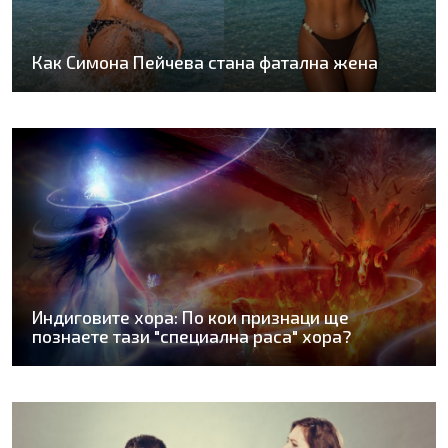
Как Симона Пейчева стана фатална жена
Индиговите хора: По кои признаци ще
познаете тази "специална раса" хора?