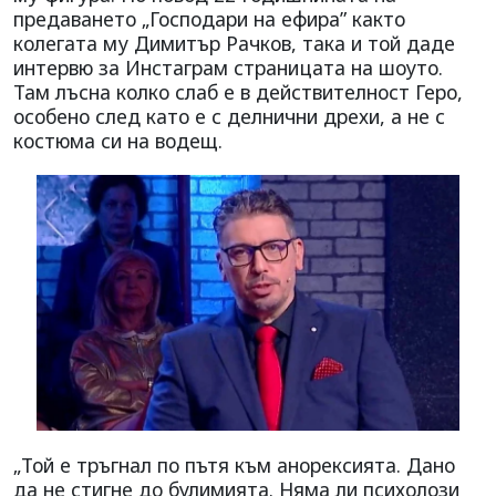
предаването „Господари на ефира” както
колегата му Димитър Рачков, така и той даде
интервю за Инстаграм страницата на шоуто.
Там лъсна колко слаб е в действителност Геро,
особено след като е с делнични дрехи, а не с
костюма си на водещ.
„Той е тръгнал по пътя към анорексията. Дано
да не стигне до булимията. Няма ли психолози