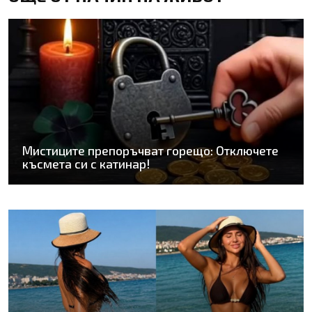
Мистиците препоръчват горещо: Отключете
късмета си с катинар!