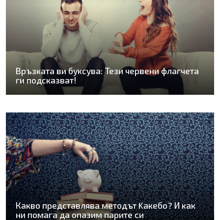
Връзката ви буксува: Тези червени флагчета
ги подсказват!
Какво представлява методът Kaкебо? И как
ни помага да опазим парите си