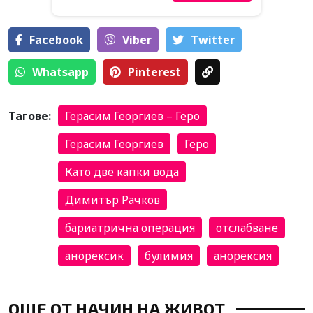
Facebook
Viber
Тwitter
Whatsapp
Pinterest
Тагове:
Герасим Георгиев – Геро
Герасим Георгиев
Геро
Като две капки вода
Димитър Рачков
бариатрична операция
отслабване
анорексик
булимия
анорексия
ОЩЕ ОТ НАЧИН НА ЖИВОТ