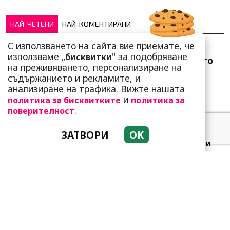
НАЙ-ЧЕТЕНИ
НАЙ-КОМЕНТИРАНИ
С използването на сайта вие приемате, че
Белязани от звездите:
използваме „
" за подобряване
бисквитки
Тези три зодии са много
на преживяването, персонализиране на
специални!
съдържанието и рекламите, и
анализиране на трафика. Вижте нашата
и
политика за бисквитките
политика за
.
поверителност
ЗАТВОРИ
OK
Лепа Брена се строполи
на сцената в Будва, но
изправи публиката на
кра...