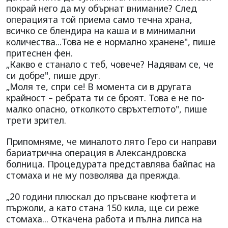
покрай него да му обърнат внимание? След
операцията той приема само течна храна,
всичко се блендира на каша и в минимални
количества...Това не е нормално хранене", пише
притеснен фен.
„Какво е станало с теб, човече? Надявам се, че
си добре", пише друг.
„Моля те, спри се! В момента си в другата
крайност – ребрата ти се броят. Това е не по-
малко опасно, отколкото свръхтеглото", пише
трети зрител.
Припомняме, че миналото лято Геро си направи
бариатрична операция в Александровска
болница. Процедурата представлява байпас на
стомаха и не му позволява да преяжда.
„20 години плюскал до пръсване кюфтета и
пържоли, а като стана 150 кила, ще си реже
стомаха... Откачена работа и пълна липса на