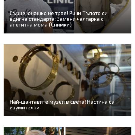
Сърце юнашко не трае! Ричи Тъпото си
вдигна стандарта: Замени чалгарка с
апетитна мома (Снимки)
Най-шантавите музеи в света! Настина са
изумителни