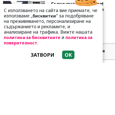
Сърце юнашко не трае!
Ричи Тъпото си вдигна
С използването на сайта вие приемате, че
стандарта: Замени
използваме „
" за подобряване
бисквитки
чалгарка...
на преживяването, персонализиране на
съдържанието и рекламите, и
анализиране на трафика. Вижте нашата
и
политика за бисквитките
политика за
.
поверителност
Добре е да знаете! Тези
ЗАТВОРИ
OK
три зодии умеят да
омагьосват
Тези зодии са супер
амбициозни! Винаги
преследват мечтите си