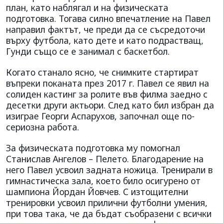
план, като наблягал и на физическата
подготовка. Тогава силно впечатление на Павел
направил фактът, че преди да се съсредоточи
върху футбола, като дете и като подрастващ,
Гунди също се е занимал с баскетбол.
Когато станало ясно, че снимките стартират
въпреки поканата през 2017 г. Павел се явил на
солиден кастинг за ролите във филма заедно с
десетки други актьори. След като бил избран да
изиграе Георги Аспарухов, започнал още по-
сериозна работа.
За физическата подготовка му помогнал
Станислав Ангелов – Пелето. Благодарение на
него Павел усвоил задната ножица. Тренирали в
гимнастическа зала, което било осигурено от
шампиона Йордан Йовчев. С изтощителни
тренировки усвоил прилични футболни умения,
при това така, че да бъдат съобразени с всички