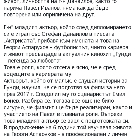
живот, личността на г-н Данаилов, както го
нарича Павел Иванов, няма как да бъде
повторена или оприличена на друг.
Г-н" младият актьор, който след дипломирането
си е играл със Стефан Данаилов в пиесата
„Актрисата“, прибавя към имената и това на
Георги Аспарухов – футболистът, чиито кариера
и живот пресъздаде в актуалния кинохит „Гунди
– легенда за любовта“.
Това е роля, която отсега е ясно, че е сред
водещите в кариерата му.
Актьорът, който от малък, е слушал истории за
Гунди, научил, че се подготвя за филм за него
през 2017 г. Споделил му го сценаристът Емил
Бонев. Разбира се, тогава все още не било
сигурно, че филмът ще бъде реализиран, както и
участието на Павел в главната роля. Въпреки
това младият актьор се заел с подготовката си.
В продължение на 6 години той изучавал живота
на Георги Аспарухов – в професионален и личен