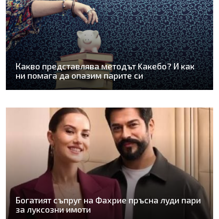
Какво представлява методът Kaкебо? И как
ни помага да опазим парите си
Богатият съпруг на Фахрие пръсна луди пари
за луксозни имоти