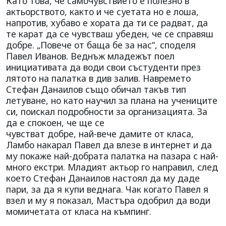
Като това, че самочувствието е полезно в
актьорството, както и че суетата но е лоша,
напротив, хубаво е хората да ти се радват, да
те карат да се чувстваш убеден, че се справяш
добре. „Повече от баща бе за нас“, споделя
Павел Иванов. Веднъж младежът поел
инициативата да води свои състуденти през
лятото на палатка в див залив. Навремето
Стефан Данаилов също обичал такъв тип
летуване, но като научил за плана на учениците
си, поискал подробности за организацията. За
да е спокоен, че ще се
чувстват добре, най-вече дамите от класа,
Ламбо накарал Павел да влезе в интернет и да
му покаже най-добрата палатка на пазара с най-
много екстри. Младият актьор го направил, след
което Стефан Данаилов настоял да му даде
пари, за да я купи веднага. Чак когато Павел я
взел и му я показал, Мастъра одобрил да води
момичетата от класа на къмпинг.