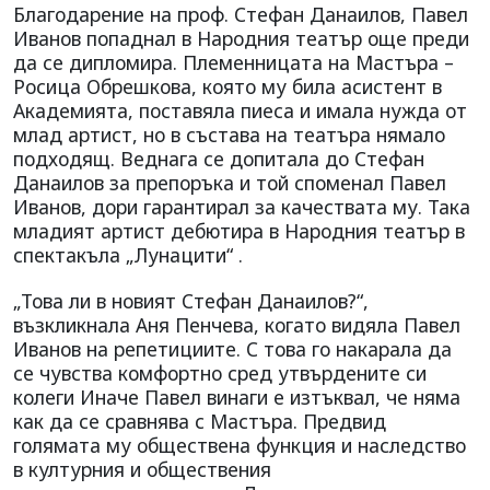
Благодарение на проф. Стефан Данаилов, Павел
Иванов попаднал в Народния театър още преди
да се дипломира. Племенницата на Мастъра –
Росица Обрешкова, която му била асистент в
Академията, поставяла пиеса и имала нужда от
млад артист, но в състава на театъра нямало
подходящ. Веднага се допитала до Стефан
Данаилов за препоръка и той споменал Павел
Иванов, дори гарантирал за качествата му. Така
младият артист дебютира в Народния театър в
спектакъла „Лунацити“ .
„Това ли в новият Стефан Данаилов?“,
възкликнала Аня Пенчева, когато видяла Павел
Иванов на репетициите. С това го накарала да
се чувства комфортно сред утвърдените си
колеги Иначе Павел винаги е изтъквал, че няма
как да се сравнява с Мастъра. Предвид
голямата му обществена функция и наследство
в културния и обществения