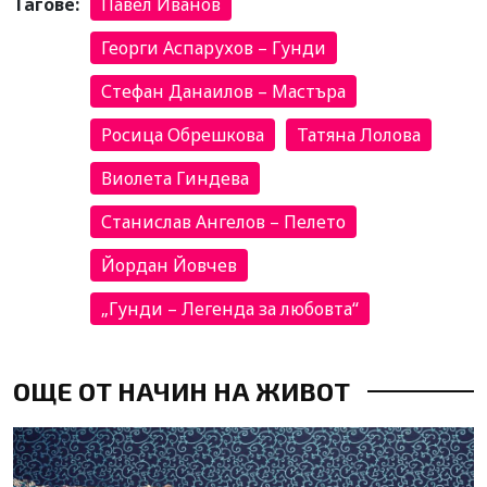
Тагове:
Павел Иванов
Георги Аспарухов – Гунди
Стефан Данаилов – Мастъра
Росица Обрешкова
Татяна Лолова
Виолета Гиндева
Станислав Ангелов – Пелето
Йордан Йовчев
„Гунди – Легенда за любовта“
ОЩЕ ОТ НАЧИН НА ЖИВОТ