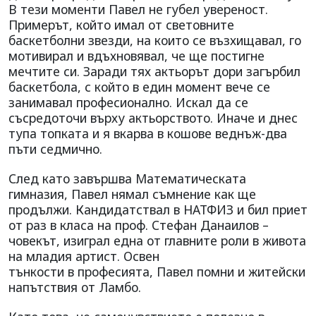
В тези моменти Павел не губел увереност.
Примерът, който имал от световните
баскетболни звезди, на които се възхищавал, го
мотивирал и вдъхновявал, че ще постигне
мечтите си. Заради тях актьорът дори загърбил
баскетбола, с който в един момент вече се
занимавал професионално. Искал да се
съсредоточи върху актьорството. Иначе и днес
тупа топката и я вкарва в кошове веднъж-два
пъти седмично.
След като завършва Математическата
гимназия, Павел нямал съмнение как ще
продължи. Кандидатствал в НАТФИЗ и бил приет
от раз в класа на проф. Стефан Данаилов –
човекът, изиграл една от главните роли в живота
на младия артист. Освен
тънкости в професията, Павел помни и житейски
напътствия от Ламбо.