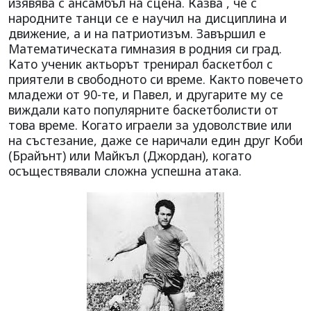
изявява с ансамбъл на сцена. Казва , че с
народните танци се е научил на дисциплина и
движение, а и на патриотизъм. Завършил е
Математическата гимназия в родния си град.
Като ученик актьорът тренирал баскетбол с
приятели в свободното си време. Както повечето
младежи от 90-те, и Павел, и другарите му се
виждали като популярните баскетболисти от
това време. Когато играели за удоволствие или
на състезание, даже се наричали един друг Коби
(Брайънт) или Майкъл (Джордан), когато
осъществявали сложна успешна атака.