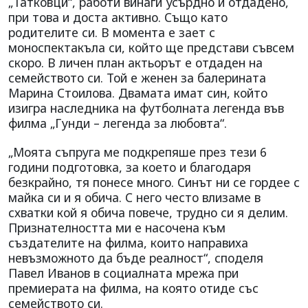
„Татковци“, работи винаги усърдно и отдадено,
при това и доста активно. Също като
родителите си. В момента е зает с
моноспектакъла си, който ще представи съвсем
скоро. В личен план актьорът е отдаден на
семейството си. Той е женен за балерината
Марина Стоилова. Двамата имат син, който
изигра наследника на футболната легенда във
филма „Гунди – легенда за любовта“.
„Моята съпруга ме подкрепяше през тези 6
години подготовка, за което и благодаря
безкрайно, тя понесе много. Синът ни се гордее с
майка си и я обича. С него често влизаме в
схватки кой я обича повече, трудно си я делим.
Признателността ми е насочена към
създателите на филма, които направиха
невъзможното да бъде реалност“, споделя
Павел Иванов в социалната мрежа при
премиерата на филма, на която отиде със
семейството си.