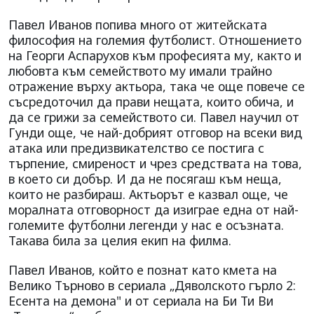
Павел Иванов попива много от житейската
философия на големия футболист. Отношението
на Георги Аспарухов към професията му, както и
любовта към семейството му имали трайно
отражение върху актьора, така че още повече се
съсредоточил да прави нещата, които обича, и
да се грижи за семейството си. Павел научил от
Гунди още, че най-добрият отговор на всеки вид
атака или предизвикателство се постига с
търпение, смиреност и чрез средствата на това,
в което си добър. И да не посягаш към неща,
които не разбираш. Актьорът е казвал още, че
моралната отговорност да изиграе една от най-
големите футболни легенди у нас е осъзната.
Такава била за целия екип на филма.
Павел Иванов, който е познат като кмета на
Велико Търново в сериала „Дяволското гърло 2:
Есента на демона" и от сериала на Би Ти Ви