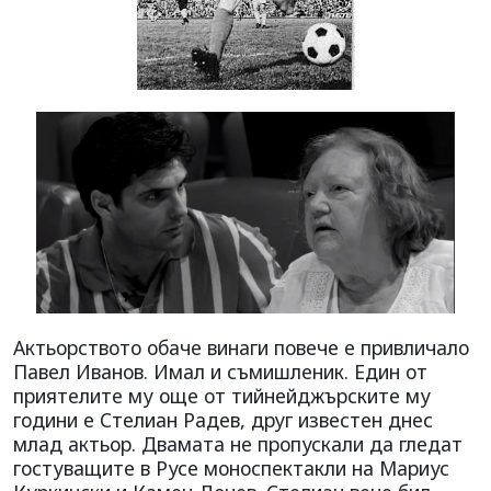
Актьорството обаче винаги повече е привличало
Павел Иванов. Имал и съмишленик. Един от
приятелите му още от тийнейджърските му
години е Стелиан Радев, друг известен днес
млад актьор. Двамата не пропускали да гледат
гостуващите в Русе моноспектакли на Мариус