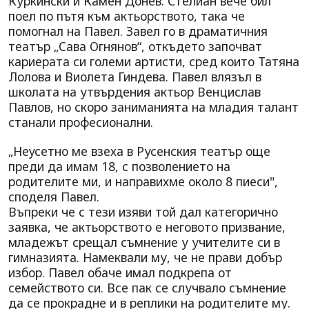
Куркински и Камен Донев. Стелиан вече бил
поел по пътя към актьорството, така че
помогнал на Павел. Завел го в драматичния
театър „Сава Огнянов“, откъдето започват
кариерата си големи артисти, сред които Татяна
Лолова и Виолета Гиндева. Павел влязъл в
школата на утвърдения актьор Венцислав
Павлов, но скоро заниманията на младия талант
станали професионални.
„Неусетно ме взеха в Русенския театър още
преди да имам 18, с позволението на
родителите ми, и направихме около 8 пиеси",
споделя Павел.
Въпреки че с тези изяви той дал категорично
заявка, че актьорството е неговото призвание,
младежът срещал съмнение у учителите си в
гимназията. Намеквали му, че не прави добър
избор. Павел обаче имал подкрепа от
семейството си. Все пак се случвало съмнение
да се прокрадне и в реплики на родителите му.