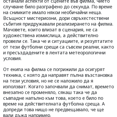
останали аспекти от сцените във филма, чието
случване било разграфено до секунда. По време
на снимките имало някои необичайни неща.
Всъщност мистериозни, дори свръхестествени
събития придружавали реализирането на филма.
Мачовете, които влизат в сценария, не са
художествена измислица, а действително
провели се. Така че и ситуациите, и резултатите
от тези футболни срещи са съвсем реални, както
и пресъздадените в лентата метеорологични
условия.
От екипа на филма се погрижили да осигурят
техника, с която да направят пълна възстановка
на тези условия, но не се наложило да я
използват. Когато започвали да снимат, времето
внезапно се променяло, сякаш така че да
съвпадне напълно към това, което е било по
време на действителната футболна среща. А
допреди това нищо не предвещавало, че ще
вали дъжд например.