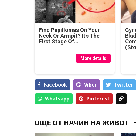
Find Papillomas On Your
Gyne
Neck Or Armpit? It's The
Blad
First Stage Of...
Com
(Sto
More details
Facebook
Viber
Тwitter
Whatsapp
Pinterest
ОЩЕ ОТ НАЧИН НА ЖИВОТ