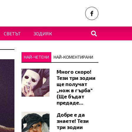
СВЕТЪТ
ЗОДИЯК
НАЙ-ЧЕТЕНИ
НАЙ-КОМЕНТИРАНИ
Много скоро!
Тези три зодии
ще получат
„нож в гърба“
(Ще бъдат
предаде...
Добре е да
знаете! Тези
три зодии