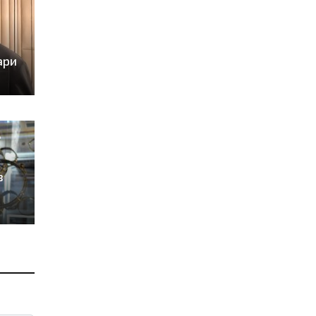
ари
в