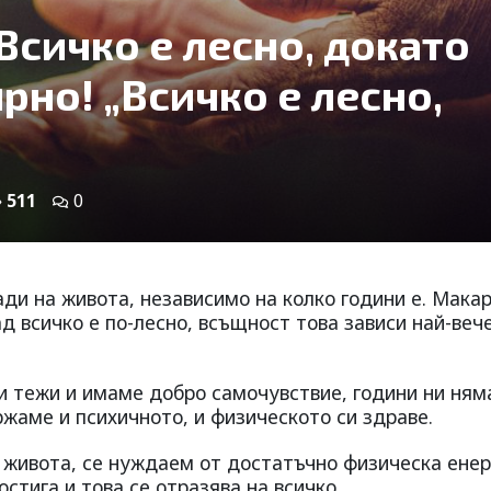
„Всичко е лесно, докато
ярно! „Всичко е лесно,
511
0
ади на живота, независимо на колко години е. Мака
ад всичко е по-лесно, всъщност това зависи най-веч
ни тежи и имаме добро самочувствие, години ни ням
жаме и психичното, и физическото си здраве.
а живота, се нуждаем от достатъчно физическа енер
стига и това се отразява на всичко.