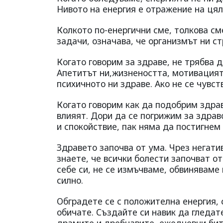
Нивото на енергия е отражение на цял
Колкото по-енергични сме, толкова см
задачи, означава, че организмът ни с
Когато говорим за здраве, не трябва 
Апетитът ни,жизнеността, мотивацият
психичното ни здраве. Ако не се чувст
Когато говорим как да подобрим здрав
влияят. Дори да се погрижим за здрав
и спокойствие, пак няма да постигнем
Здравето започва от ума. Чрез негат
знаете, че всички болести започват о
себе си, не се измъчваме, обвиняваме
силно.
Обградете се с положителна енергия, с
обичате. Създайте си навик да гледат
драмите и дребнавите, ежедневни бит