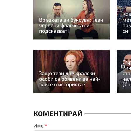
Как
Връзката ви буксува: Тези
мет
червени флагчета ги
пом
подсказват!
си
Сър
Рич
Защо тези две кралски
ста
особи са обявени за най-
чал
злите в историята?
(Сн
КОМЕНТИРАЙ
Име
*