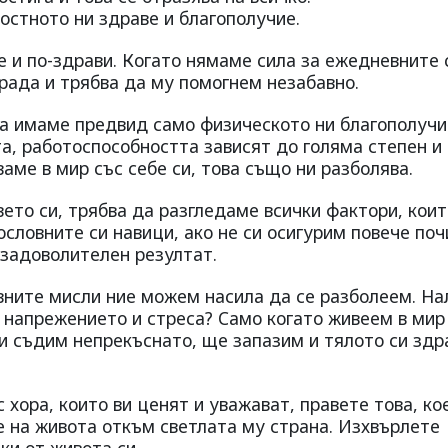
остното ни здраве и благополучие.
е и по-здрави. Когато нямаме сила за ежедневните 
трада и трябва да му помогнем незабавно.
да имаме предвид само физическото ни благополучи
а, работоспособността зависят до голяма степен и
ваме в мир със себе си, това също ни разболява.
ето си, трябва да разгледаме всички фактори, кои
ословните си навици, ако не си осигурим повече поч
 задоволителен резултат.
ивните мисли ние можем насила да се разболеем. На
т напрежението и стреса? Само когато живеем в мир
 и съдим непрекъснато, ще запазим и тялото си здр
 хора, които ви ценят и уважават, правете това, ко
е на живота откъм светлата му страна. Изхвърлете
ки от живота си.