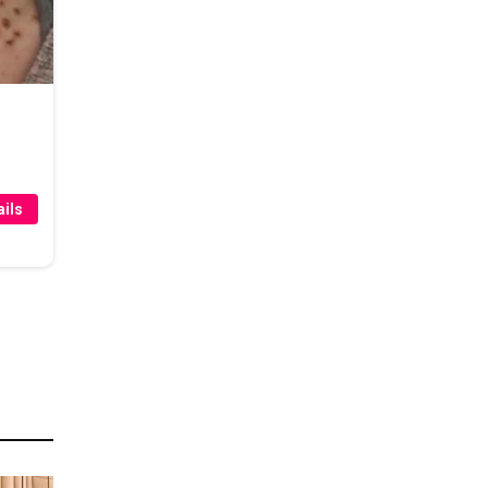
r
ils