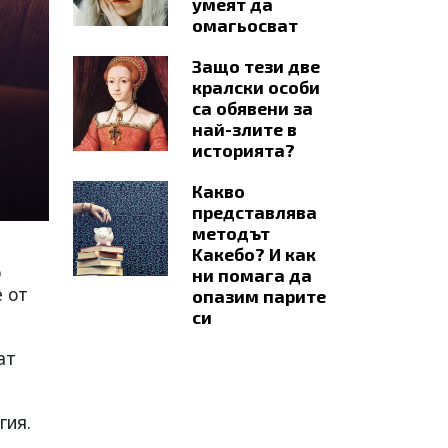
умеят да
омагьосват
Защо тези две
кралски особи
са обявени за
най-злите в
историята?
Какво
представлява
методът
Kaкебо? И как
р
ни помага да
е от
опазим парите
си
ат
гия.