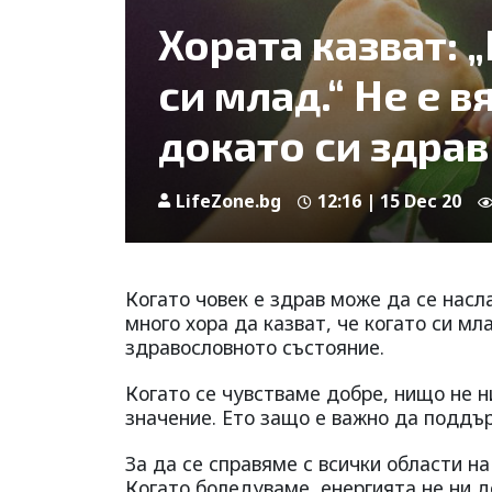
Хората казват: 
си млад.“ Не е в
докато си здрав
LifeZone.bg
12:16 | 15 Dec 20
Когато човек е здрав може да се насл
много хора да казват, че когато си мл
здравословното състояние.
Когато се чувстваме добре, нищо не 
значение. Ето защо е важно да поддър
За да се справяме с всички области н
Когато боледуваме, енергията не ни до