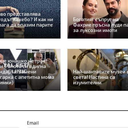
во представлява
одът Kaкебо? И как ни
Богатият съпруг на
ага да опазим парите
Фахрие пръсна луди п
за луксозни имоти
це юнашко не трае!
и Тъпото си вдигна
ндарта: Замени
Най-шантавите музеи 
гарка с апетитна мома
света! Настина са
имки)
изумителни
Email