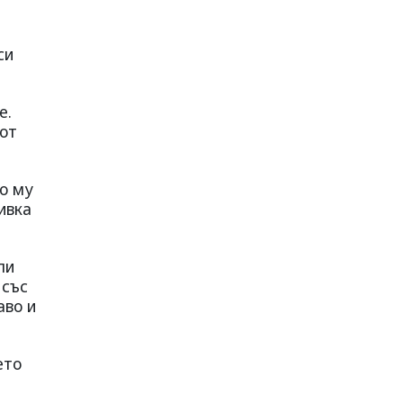
си
е.
 от
то му
ивка
ли
 със
аво и
ето