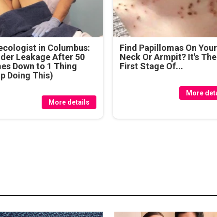
cologist in Columbus:
Find Papillomas On You
der Leakage After 50
Neck Or Armpit? It's The
es Down to 1 Thing
First Stage Of...
p Doing This)
More deta
More details