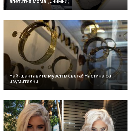
апетитна мома (Снимки)
Най-шантавите музеи в света! Настина са
изумителни