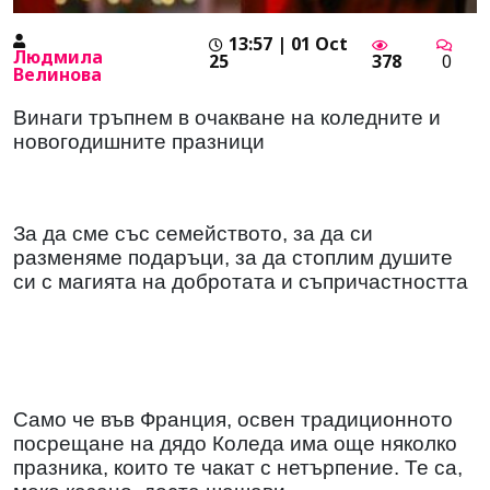
13:57 | 01 Oct
Людмила
25
378
0
Велинова
Винаги тръпнем в очакване на коледните и
новогодишните празници
За да сме със семейството, за да си
разменяме подаръци, за да стоплим душите
си с магията на добротата и съпричастността
Само че във Франция, освен традиционното
посрещане на дядо Коледа има още няколко
празника, които те чакат с нетърпение. Те са,