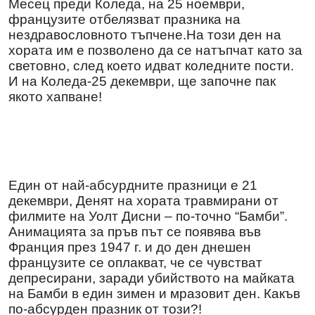
Месец преди Коледа, на 25 ноември,
французите отбелязват празника на
нездравословното тъпчене.На този ден на
хората им е позволено да се натъпчат като за
световно, след което идват коледните пости.
И на Коледа-25 декември, ще започне пак
якото хапване!
Един от най-абсурдните празници е 21
декември, Денят на хората травмирани от
филмите на Уолт Дисни – по-точно “Бамби”.
Анимацията за пръв път се появява във
Франция през 1947 г. и до ден днешен
французите се оплакват, че се чувстват
депресирани, заради убийството на майката
на Бамби в един зимен и мразовит ден. Какъв
по-абсурден празник от този?!