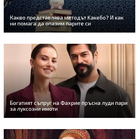
Какво представлява методът Kaкебо? И как
ни помага да опазим парите си
Богатият съпруг на Фахрие пръсна луди пари
за луксозни имоти