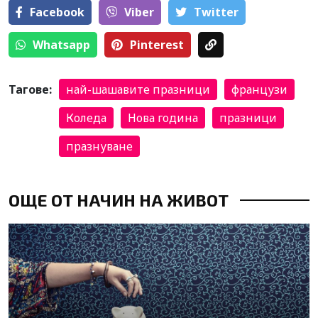
Facebook
Viber
Тwitter
Whatsapp
Pinterest
Тагове:
най-шашавите празници
французи
Коледа
Нова година
празници
празнуване
ОЩЕ ОТ НАЧИН НА ЖИВОТ