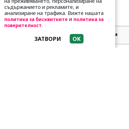
на преживяването, персонализиране на
съдържанието и рекламите, и
анализиране на трафика. Вижте нашата
и
политика за бисквитките
политика за
.
поверителност
Добре е да знаете! Тези
ЗАТВОРИ
OK
три зодии умеят да
омагьосват
Тези зодии са супер
амбициозни! Винаги
преследват мечтите си