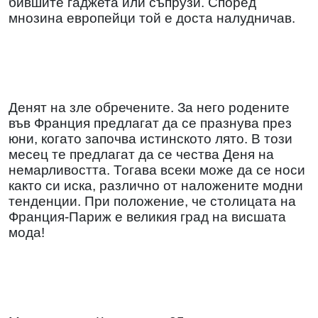
бившите гаджета или съпрузи. Според
мнозина европейци той е доста налудничав.
Денят на зле обречените. За него родените
във Франция предлагат да се празнува през
юни, когато започва истинското лято. В този
месец те предлагат да се чества Деня на
немарливостта. Тогава всеки може да се носи
както си иска, различно от наложените модни
тенденции. При положение, че столицата на
Франция-Париж е великия град на висшата
мода!