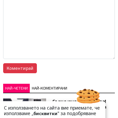
НАЙ-ЧЕТЕНИ
НАЙ-КОМЕНТИРАНИ
Сърце юнашко не трае!
Ричи Тъпото си вдигна
С използването на сайта вие приемате, че
стандарта: Замени
използваме „
" за подобряване
бисквитки
чалгарка...