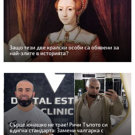
Защо тези две кралски особи са обявени за
най-злите в историята?
Сърце юнашко не трае! Ричи Тъпото си
вдигна стандарта: Замени чалгарка с