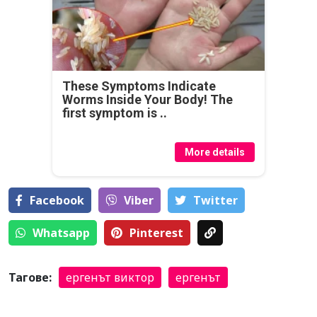
These Symptoms Indicate
Worms Inside Your Body! The
first symptom is ..
More details
Facebook
Viber
Тwitter
Whatsapp
Pinterest
Тагове:
ергенът виктор
ергенът