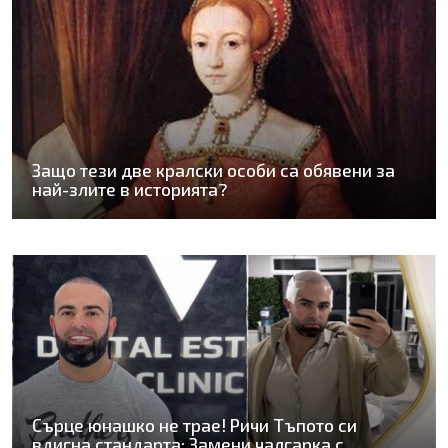
Защо тези две кралски особи са обявени за
най-злите в историята?
Сърце юнашко не трае! Ричи Тъпото си
вдигна стандарта: Замени чалгарка с