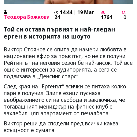
14:44 | 19 Mar
Tеодора Божкова
24
1764
0
Той си остава първият и най-гледан
ерген в историята на шоуто
Виктор Стоянов се опита да намери любовта в
национален ефир за пръв път, но не се получи.
Рейтингът на неговия сезон бе най-висок. Той все
още е интересен за аудиторията, а сега се
подвизава в „Денсинг старс“.
След края на „Ергенът“ всички се питаха колко
пари е получил. Злите езици пуснаха
въображението си на свобода и заключиха, че
тогавашният мениджър на фитнес клуб е
захлебил цял апартамент от печалбата.
Виктор реши да сподели пред всички каква
всъщност е сумата.