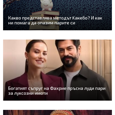
Какво представлява методът Kaкебо? И как
ни помага да опазим парите си
Богатият съпруг на Фахрие пръсна луди пари
за луксозни имоти