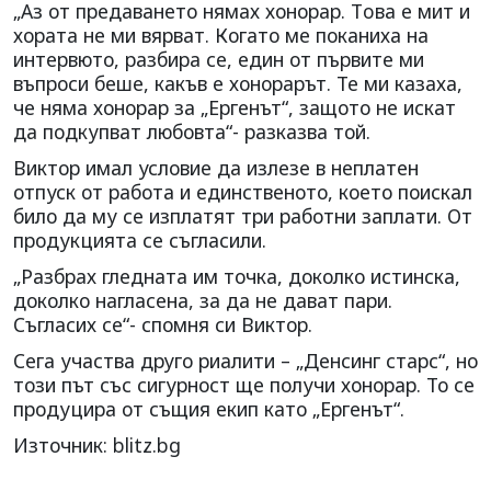
„Аз от предаването нямах хонорар. Тoва е мит и
хората не ми вярват. Когато ме поканиха на
интервюто, разбира се, един от първите ми
въпроси беше, какъв е хонорарът. Те ми казаха,
че няма хонорар за „Ергенът“, защото не искат
да подкупват любовта“- разказва той.
Виктор имал условие да излезе в неплатен
отпуск от работа и единственото, което поискал
било да му се изплатят три работни заплати. От
продукцията се съгласили.
„Разбрах гледната им точка, доколко истинска,
доколко нагласена, за да не дават пари.
Съгласих се“- спомня си Виктор.
Сега участва друго риалити – „Денсинг старс“, но
този път със сигурност ще получи хонорар. То се
продуцира от същия екип като „Ергенът“.
Източник: blitz.bg