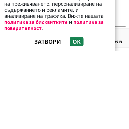
на преживяването, персонализиране на
съдържанието и рекламите, и
анализиране на трафика. Вижте нашата
НАЙ-ЧЕТЕНИ
НАЙ-КОМЕНТИРАНИ
и
политика за бисквитките
политика за
.
поверителност
Много скоро! Тези три
ЗАТВОРИ
OK
зодии ще получат „нож в
гърба“ (Ще бъдат
предаде...
Тези зодии най-обичат да
не правят нищо! Те са
кралете на мързела