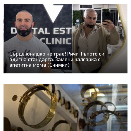
Сърце юнашко не трае! Ричи Тъпото си
вдигна стандарта: Замени чалгарка с
апетитна мома (Снимки)