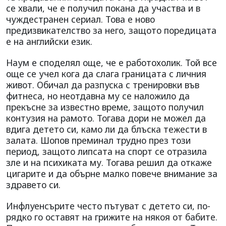
се хвали, че е получил покана да участва и в
чуждестранен сериал. Това е ново
предизвикателство за него, защото поредицата
е на английски език.
Наум е споделял още, че е работохолик. Той все
още се учел кога да слага границата с личния
живот. Обичал да разпуска с тренировки във
фитнеса, но неотдавна му се наложило да
прекъсне за известно време, защото получил
контузия на рамото. Тогава дори не можел да
вдига детето си, камо ли да блъска тежести в
залата. Шопов преминал трудно през този
период, защото липсата на спорт се отразила
зле и на психиката му. Тогава решил да откаже
цигарите и да обърне малко повече внимание за
здравето си.
Инфлуенсърите често пътуват с детето си, по-
рядко го оставят на грижите на някоя от бабите.