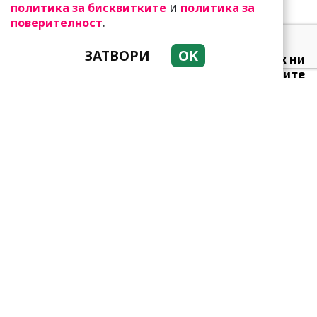
и
политика за бисквитките
политика за
.
поверителност
Какво представлява
ЗАТВОРИ
OK
методът Kaкебо? И как ни
помага да опазим парите
си
Приятелството е
възможно и след развода:
Арнолд Шварценегер и
Мария Шр...
Връзката ви буксува: Тези