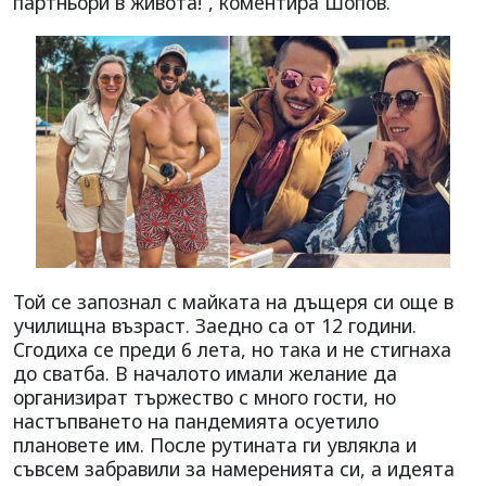
партньори в живота!“, коментира Шопов.
Той се запознал с майката на дъщеря си още в
училищна възраст. Заедно са от 12 години.
Сгодиха се преди 6 лета, но така и не стигнаха
до сватба. В началото имали желание да
организират тържество с много гости, но
настъпването на пандемията осуетило
плановете им. После рутината ги увлякла и
съвсем забравили за намеренията си, а идеята