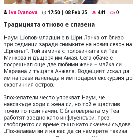
Iva Ivanova
17:50 | 08 Feb 25
441
0
Традицията отново е спазена
Наум Шопов-младши е в Шри Ланка от близо
три седмици заради снимките на новия сезон на
„Ергенът“. Той замина с половинката си Теа
Минкова и дъщеря им Амая. Сега обаче е
посрещнал още две любими жени – майка си
Мариана и тъщата Анжела. Водещият искал да
им направи изненада и им подарил екскурзия до
екзотичния остров.
Зложелатели често упрекват Наум, че
навсякъде ходи с жена си, но той е щастлив
точно по този начин. С благоверната му Теа
работят заедно като инфлуенсъри, през
свободното си време също като скачени съдове.
„Пожелавам ви и на вас да си намерите такива