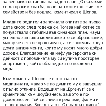
за венчавка останала на заден план. „Отказахме
се да правим сватба, поне на този етап. Ние сме
семейство и без подпис, коментирал е Шопов.
Младите родители започнали опитите за първо
дете скоро след годежа си. Тогава най-сетне се
почувствали стабилни във финансов план. Наум
успешно завърши медицинското си образование,
макар че сега не практикува, а се занимава с куп
други ангажименти, които му носят много добри
доходи. Благодарение на инфлуенсърската си
дейност с половинката му си купиха просторен
апартамент, който обзаведоха по последна
мода.
Към момента Шопов се е отказал от
медицината, макар че по думите му е завършил
с пълно отличие. Водещият на „Ергенът“ се е
ориентирал към шоубизнеса, защото е по-
доходоносен. Той се снима в реклами, филми и
тв предавания. Звездата от „Откраднат живот“