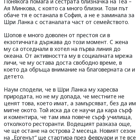
Понякога помага и сестрата близначка на Теа –
Ая Минкова, с която са много близки. Този път
обаче тя е останала в София, а не е заминала за
Шри Ланка с останалата част от семейството.
Шопов е много доволен от престоя си в
екзотичната държава до този момент. С жена
му са отседнали в хотел на първа линия до
океана. От активността му в социалната мрежа
личи, че му остава доста свободно време, в
което да обръща внимание на благоверната си и
детето.
Наум сподели, че в Шри Ланка му харесва
природата, но не му допада, че местните не
ценят това, което имат, а замърсяват, без да им
мигне окото. Той иска да се научи да кара сърф
и коментира, че там има повече сърф училища,
отколкото ресторанти. Водещият разказа още,
че ще остане на острова 2 месеца. Новият сезон
на „Ергенът“ ще стартира през февруари и те все