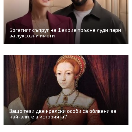
Богатият съпруг на Фахрие пръсна луди пари
за луксозни имоти
Защо тези две кралски особи са обявени за
най-злите в историята?