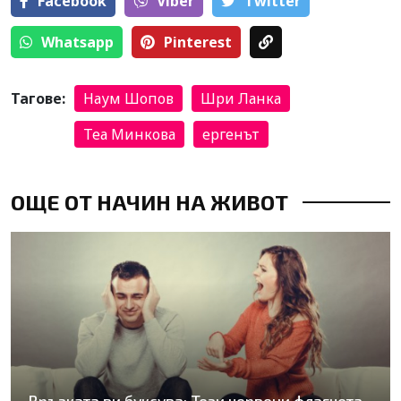
Facebook
Viber
Тwitter
Whatsapp
Pinterest
Тагове:
Наум Шопов
Шри Ланка
Теа Минкова
ергенът
ОЩЕ ОТ НАЧИН НА ЖИВОТ