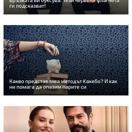
Връзката ви буксува: Тези червени флагчета
ги подсказват!
Какво представлява методът Kaкебо? И как
ни помага да опазим парите си