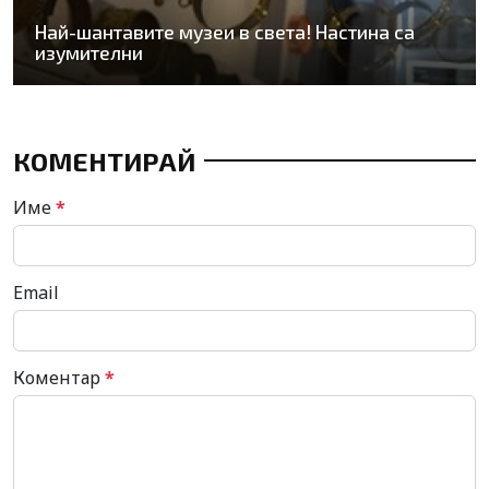
Най-шантавите музеи в света! Настина са
изумителни
КОМЕНТИРАЙ
Име
*
Email
Коментар
*