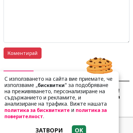
НАЙ-ЧЕТЕНИ
НАЙ-КОМЕНТИРАНИ
С използването на сайта вие приемате, че
използваме „
" за подобряване
бисквитки
Сърце юнашко не трае!
на преживяването, персонализиране на
Ричи Тъпото си вдигна
съдържанието и рекламите, и
стандарта: Замени
анализиране на трафика. Вижте нашата
чалгарка...
и
политика за бисквитките
политика за
.
поверителност
ЗАТВОРИ
OK