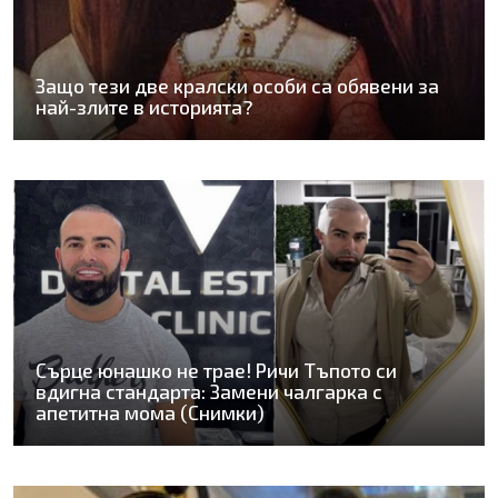
Защо тези две кралски особи са обявени за
най-злите в историята?
Сърце юнашко не трае! Ричи Тъпото си
вдигна стандарта: Замени чалгарка с
апетитна мома (Снимки)