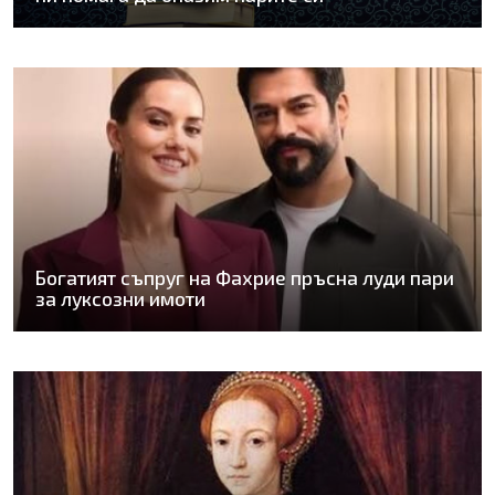
Богатият съпруг на Фахрие пръсна луди пари
за луксозни имоти