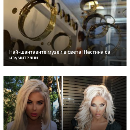
Най-шантавите музеи в света! Настина са
изумителни