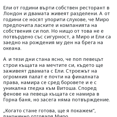
Ели от години върти собствен ресторант в
Лондон и двамата живеят разделени. А
от
години се носят упорити слухове, че Миро
предпочита ласките и компанията на
собствения си пол. Но нищо от това не е
потвърдено със сигурност, а Миро и Ели са
заедно на рождения му ден на брега на
океана.
А
и тези дни стана ясно, че поп певецът
строи къщата на мечтите си, където ще
заживеят двамата с Ели. Строежът на
огромния палат е почти на финалната
права, намира се сред боровете и е с
уникална гледка към Витоша. Според
фенове на певеца къщата се намира в
Горна баня, но засега няма потвърждение.
„Когато стане готова, ще я покажем“,
лаконично отговаря Миро.