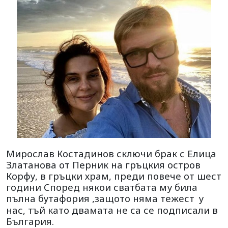
Мирослав Костадинов сключи брак с Елица
Златанова от Перник на гръцкия остров
Корфу, в гръцки храм, преди повече от шест
години Според някои сватбата му била
пълна бутафория ,защото няма тежест
у
нас, тъй като двамата не са се подписали в
България.