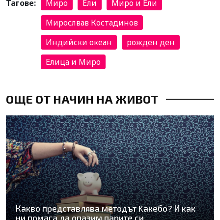
Тагове:
Миро
Ели
Миро и Ели
Мирослвав Костадинов
Индийски океан
рожден ден
Елица и Миро
ОЩЕ ОТ НАЧИН НА ЖИВОТ
Какво представлява методът Kaкебо? И как
ни помага да опазим парите си