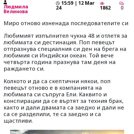
15:59 | 12 Mar
Людмила
24
1862
0
Велинова
Миро отново изненада последователите си
Любимият изпълнител чукна 48 и отлетя за
любимата си дестинация. Поп певецът
отпразнува специалния си ден на брега на
любимия си Индийски океан. Той вече
четвърта година празнува там деня на
раждането си.
Колкото и да са скептични някои, поп
певецът отново е в компанията на
любимата си съпруга Ели. Каквито и
конспирации да се въртят за техния брак,
както и дали двамата са заедно и дали не
са се разделили, те са заедно и са
щастливи.