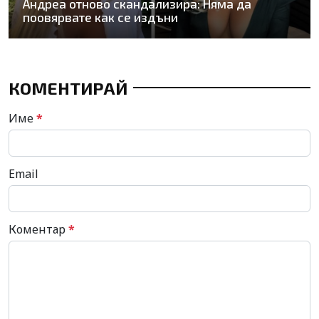
Андреа отново скандализира: Няма да
поовярвате как се издъни
КОМЕНТИРАЙ
Име
*
Email
Коментар
*