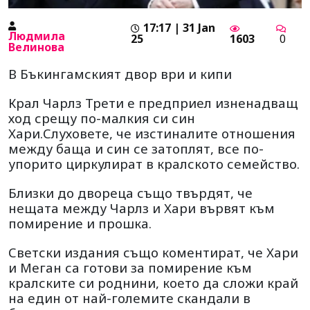
17:17 | 31 Jan
Людмила
25
1603
0
Велинова
В Бъкингамският двор ври и кипи
Крал Чарлз Трети е предприел изненадващ
ход срещу по-малкия си син
Хари.Слуховете, че изстиналите отношения
между баща и син се затоплят, все по-
упорито циркулират в кралското семейство.
Близки до двореца също твърдят, че
нещата между Чарлз и Хари вървят към
помирение и прошка.
Светски издания също коментират, че Хари
и Меган са готови за помирение към
кралските си роднини, което да сложи край
на един от най-големите скандали в