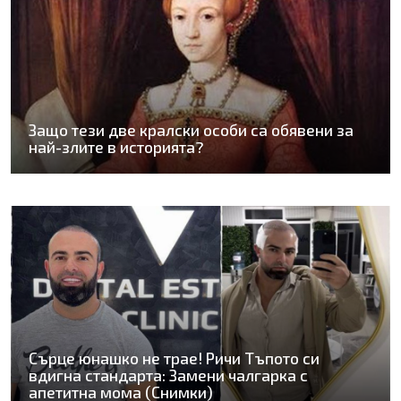
Защо тези две кралски особи са обявени за
най-злите в историята?
Сърце юнашко не трае! Ричи Тъпото си
вдигна стандарта: Замени чалгарка с
апетитна мома (Снимки)