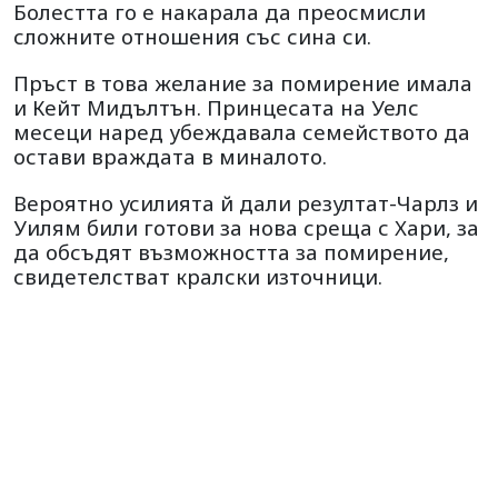
Болестта го е накарала да преосмисли
сложните отношения със сина си.
Пръст в това желание за помирение имала
и Кейт Мидълтън. Принцесата на Уелс
месеци наред убеждавала семейството да
остави враждата в миналото.
Вероятно усилията й дали резултат-Чарлз и
Уилям били готови за нова среща с Хари, за
да обсъдят възможността за помирение,
свидетелстват кралски източници.