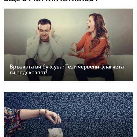
Връзката ви буксува: Тези червени флагчета
ги подсказват!