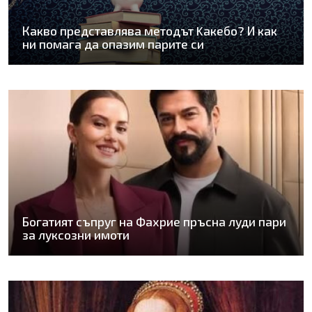
Какво представлява методът Kaкебо? И как
ни помага да опазим парите си
Богатият съпруг на Фахрие пръсна луди пари
за луксозни имоти