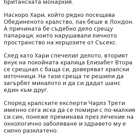
британската монархия.
Наскоро Хари, който рядко посещава
Обединеното кралство, пак беше в Лондон.
А причината бе съдебно дело срещу
папараци, които нарушавали личното
пространство на херцозите от Съсекс.
След като Хари спечелил делото, вторият
внук на покойната кралица Елизабет Втора
се срещнал с баща си, доверяват кралски
източници. На тази среща те решили да
загърбят миналото и да си дадат шанс
един към друг.
Според кралските експерти Чарлз Трети
именно сега иска да се помири с по-малкия
си син, понеже преминава през лечение на
онкологично заболяване и здравето му е
силно разклатено.