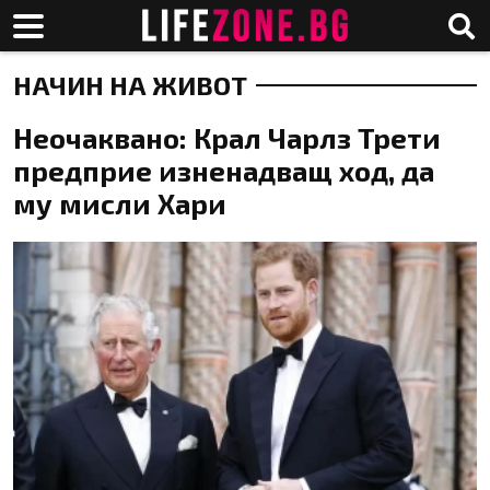
НАЧИН НА ЖИВОТ
Неочаквано: Крал Чарлз Трети
предприе изненадващ ход, да
му мисли Хари