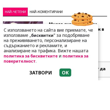
НАЙ-ЧЕТЕНИ
НАЙ-КОМЕНТИРАНИ
Много скоро! Тези три
зодии ще получат „нож в
С използването на сайта вие приемате, че
гърба“ (Ще бъдат
използваме „
" за подобряване
бисквитки
предаде...
на преживяването, персонализиране на
съдържанието и рекламите, и
анализиране на трафика. Вижте нашата
и
политика за бисквитките
политика за
.
поверителност
Тези зодии най-обичат да
ЗАТВОРИ
OK
не правят нищо! Те са
кралете на мързела