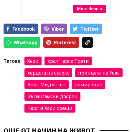
More details
Facebook
Viber
Тwitter
Whatsapp
Pinterest
Тагове:
Хари
крал Чарлз Трети
херцога на съсекс
принцеса на Уелс
Кейт Мидълтън
помирение
Бъкингамски дворец
Чарл и Хари срещи
ОЩЕ ОТ НАЧИН НА ЖИВОТ