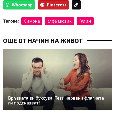
Whatsapp
Pinterest
Тагове:
Симона
алфа мюзик
Галин
ОЩЕ ОТ НАЧИН НА ЖИВОТ
Връзката ви буксува: Тези червени флагчета
ги подсказват!