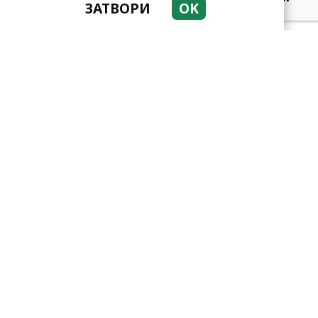
ЗАТВОРИ
OK
три зодии умеят да
омагьосват
Какво представлява
методът Kaкебо? И как ни
помага да опазим парите
си
Защо тези две кралски
особи са обявени за най-
злите в историята?