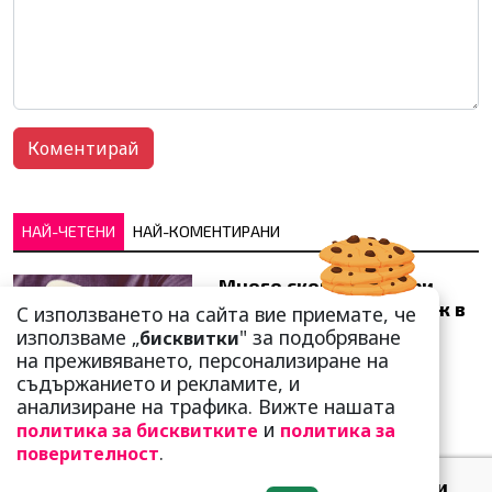
НАЙ-ЧЕТЕНИ
НАЙ-КОМЕНТИРАНИ
Много скоро! Тези три
зодии ще получат „нож в
С използването на сайта вие приемате, че
гърба“ (Ще бъдат
използваме „
" за подобряване
бисквитки
предаде...
на преживяването, персонализиране на
съдържанието и рекламите, и
анализиране на трафика. Вижте нашата
и
политика за бисквитките
политика за
.
поверителност
Добре е да знаете! Тези