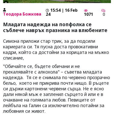
15:54 | 16 Feb
Tеодора Божкова
24
1071
0
Младата надежда на попфолка се
съблече навръх празника на влюбените
Симона приложи стар трик, за да подсили
кариерата си. Тя пусна доста провокативни
кадри, който са достойни за корицата на мъжко
списание,
"Обичайте се, бъдете обичани и не
прекалявайте с алкохола" – съветва младата
надежда. Тя се е снимала по червено прозрачно
бельо, което не прикрива почти нищо. В ръцете
си държи картонени червени сърца. Не е ясно
дали някой мъж е запленил сърцето й или е в
очакване на голямата любов. Певиците от
лейбъла на Галин са изключително потайни за
любовния си живот.