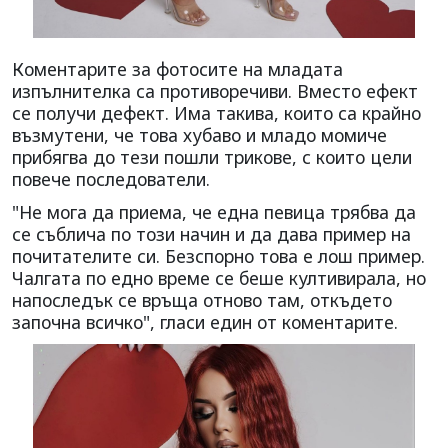
Коментарите за фотосите на младата
изпълнителка са противоречиви. Вместо ефект
се получи дефект. Има такива, които са крайно
възмутени, че това хубаво и младо момиче
прибягва до тези пошли трикове, с които цели
повече последователи.
"Не мога да приема, че една певица трябва да
се съблича по този начин и да дава пример на
почитателите си. Безспорно това е лош пример.
Чалгата по едно време се беше култивирала, но
напоследък се връща отново там, откъдето
започна всичко", гласи един от коментарите.