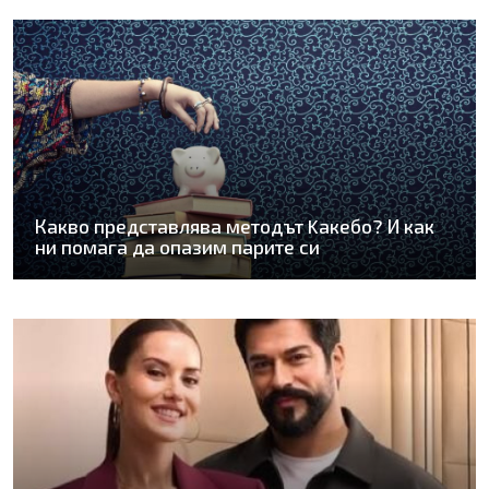
Какво представлява методът Kaкебо? И как
ни помага да опазим парите си