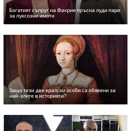
Богатият съпруг на Фахрие пръсна луди пари
за луксозни имоти
Защо тези две кралски особи са обявени за
най-злите в историята?