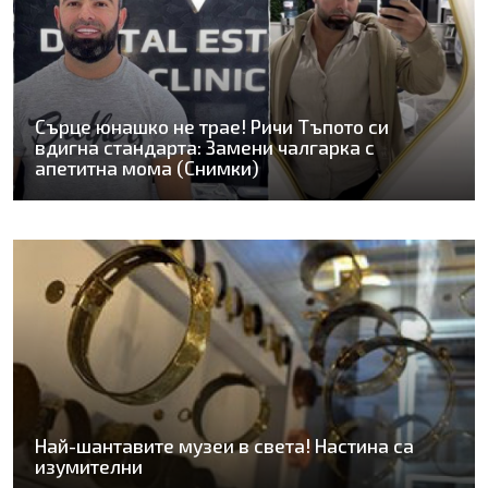
Сърце юнашко не трае! Ричи Тъпото си
вдигна стандарта: Замени чалгарка с
апетитна мома (Снимки)
Най-шантавите музеи в света! Настина са
изумителни