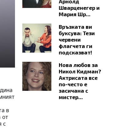
Арнолд
Шварценегер и
Мария Шр...
Връзката ви
буксува: Тези
червени
флагчета ги
подсказват!
Нова любов за
Никол Кидман?
Актрисата все
по-често е
одина
засичана с
омният
мистер...
та в
 от
 с