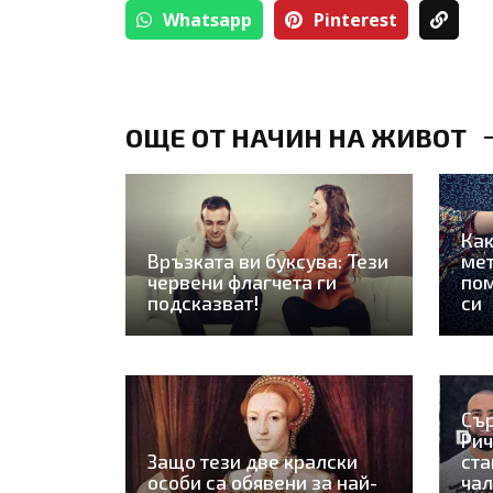
Whatsapp
Pinterest
ОЩЕ ОТ НАЧИН НА ЖИВОТ
Как
Връзката ви буксува: Тези
мет
червени флагчета ги
пом
подсказват!
си
Сър
Рич
Защо тези две кралски
ста
особи са обявени за най-
чал