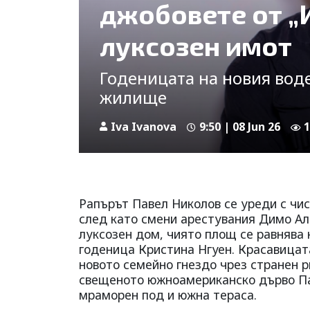
джобовете от „И
луксозен имот
Годеницата на новия воде
жилище
Iva Ivanova
9:50 | 08 Jun 26
1
Рапърът Павел Николов се уреди с чис
след като смени арестувания Димо Ал
луксозен дом, чиято площ се равнява 
годеница Кристина Нгуен. Красавицата
новото семейно гнездо чрез странен р
свещеното южноамериканско дърво Пал
мраморен под и южна тераса.