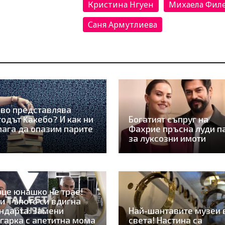
Кристина Нгуен
Михаела Фил
Саня Армутлиева
во представлява
одът Kaкебо? И как ни
Богатият съпруг на
ага да опазим парите
Фахрие пръсна луди п
за луксозни имоти
це юнашко не трае!
и Тъпото си вдигна
ндарта: Замени
Най-шантавите музеи 
гарка с апетитна мома
света! Настина са