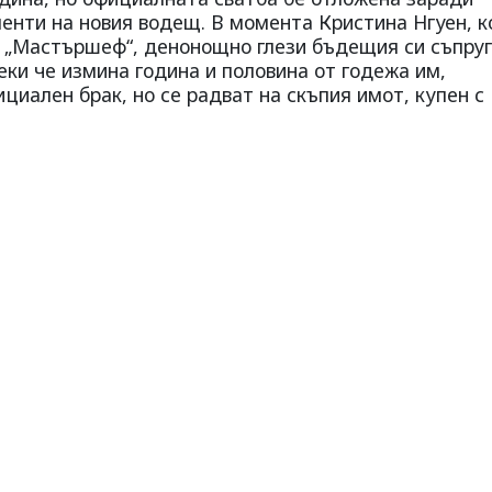
нти на новия водещ. В момента Кристина Нгуен, к
у „Мастършеф“, денонощно глези бъдещия си съпруг
ки че измина година и половина от годежа им,
циален брак, но се радват на скъпия имот, купен с