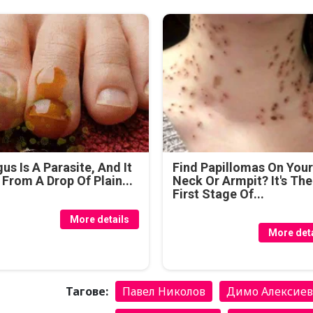
us Is A Parasite, And It
Find Papillomas On You
 From A Drop Of Plain...
Neck Or Armpit? It's The
First Stage Of...
More details
More deta
Тагове:
Павел Николов
Димо Алексиев