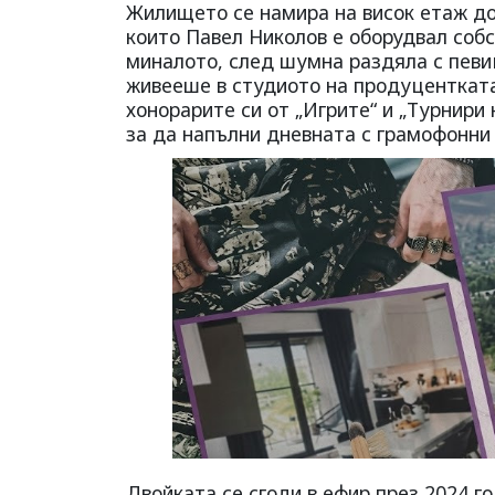
Жилището се намира на висок етаж до 
които Павел Николов е оборудвал собс
миналото, след шумна раздяла с певи
живееше в студиото на продуцентката
хонорарите си от „Игрите“ и „Турнири 
за да напълни дневната с грамофонни 
Двойката се сгоди в ефир през 2024 г