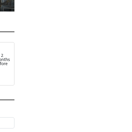
2
onths
fore