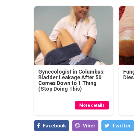
Gynecologist in Columbus:
Fung
Bladder Leakage After 50
Dies
Comes Down to 1 Thing
(Stop Doing This)
More details
Facebook
Viber
Тwitter