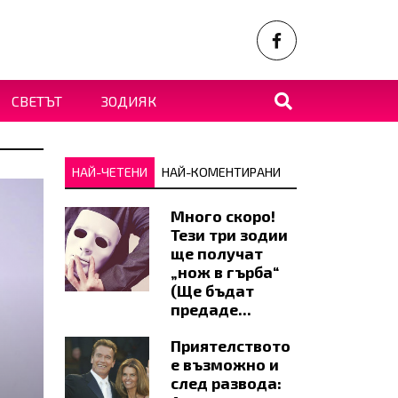
СВЕТЪТ
ЗОДИЯК
НАЙ-ЧЕТЕНИ
НАЙ-КОМЕНТИРАНИ
Много скоро!
Тези три зодии
ще получат
„нож в гърба“
(Ще бъдат
предаде...
Приятелството
е възможно и
след развода: