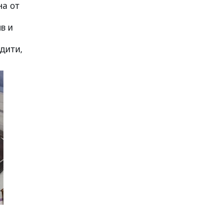
на от
в и
едити,