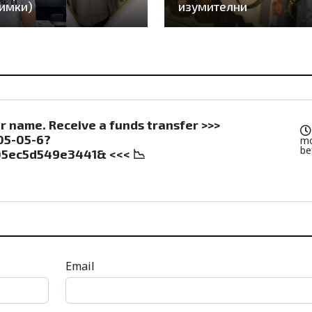
имки)
изумителни
ur name. Receive a funds transfer >>>
05-05-6?
m
be
5ec5d549e3441& <<< 📉
Email