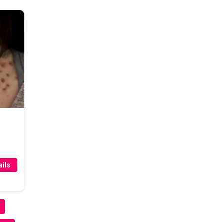
r
ils