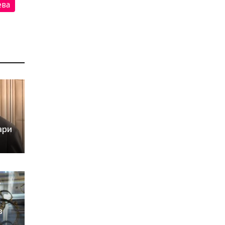
ева
ари
в