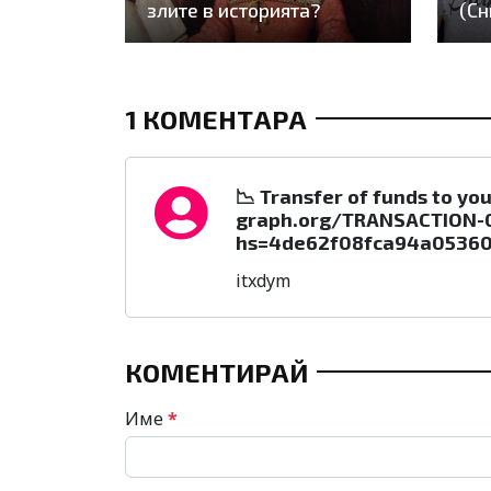
злите в историята?
(Сн
1 КОМЕНТАРА
📉 Transfer of funds to yo
graph.org/TRANSACTION-
hs=4de62f08fca94a05360
itxdym
КОМЕНТИРАЙ
Име
*