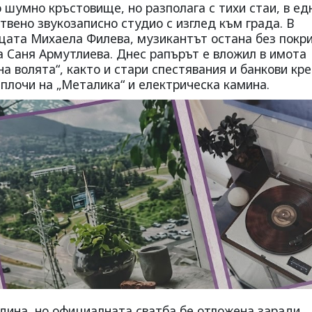
шумно кръстовище, но разполага с тихи стаи, в ед
твено звукозаписно студио с изглед към града. В
цата Михаела Филева, музикантът остана без покри
 Саня Армутлиева. Днес рапърът е вложил в имота
на волята“, както и стари спестявания и банкови кр
плочи на „Металика“ и електрическа камина.
одина, но официалната сватба бе отложена заради