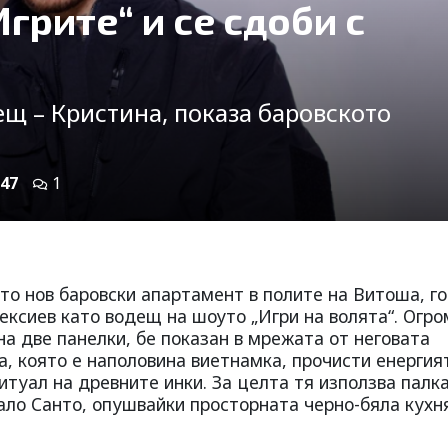
грите“ и се сдоби с
щ – Кристина, показа баровското
47
1
то нов баровски апартамент в полите на Витоша, г
ексиев като водещ на шоуто „Игри на волята“. Огр
на две панелки, бе показан в мрежата от неговата
, която е наполовина виетнамка, прочисти енергия
итуал на древните инки. За целта тя използва палка
о Санто, опушвайки просторната черно-бяла кухня