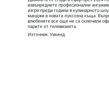
извънредните професионални ангажиме
изгря преди години в кулинарното шо
манджи в новата луксозна къща. Въпре
влюбените все още не са сключили офи
парите от телевизията.
Източник: Уикенд