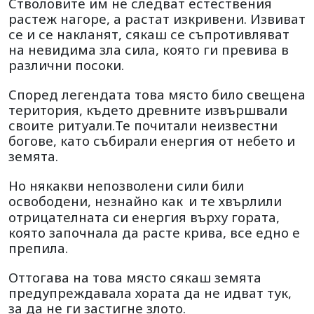
Стволовите им не следват естествения
растеж нагоре, а растат изкривени. Извиват
се и се накланят, сякаш се съпротивляват
на невидима зла сила, която ги превива в
различни посоки.
Според легендата това място било свещена
територия, където древните извършвали
своите ритуали.Те почитали неизвестни
богове, като събирали енергия от небето и
земята.
Но някакви непозволени сили били
освободени, незнайно как
и те хвърлили
отрицателната си енергия върху гората,
която започнала да расте крива, все едно е
препила.
Оттогава на това място сякаш земята
предупреждавала хората да не идват тук,
за да не ги застигне злото.