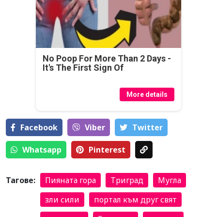
No Poop For More Than 2 Days -
It's The First Sign Of
More details
Facebook
Viber
Тwitter
Whatsapp
Pinterest
Тагове:
Пияната гора
Триград
Мугла
зли сили
портал към друг свят