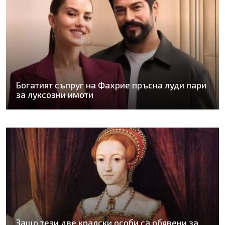
Богатият съпруг на Фахрие пръсна луди пари
за луксозни имоти
Защо тези две кралски особи са обявени за