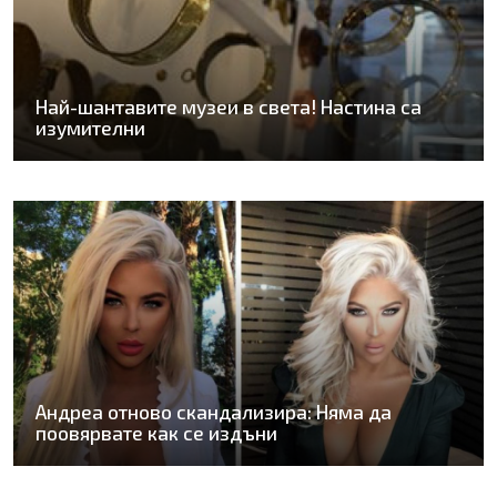
Най-шантавите музеи в света! Настина са
изумителни
Андреа отново скандализира: Няма да
поовярвате как се издъни