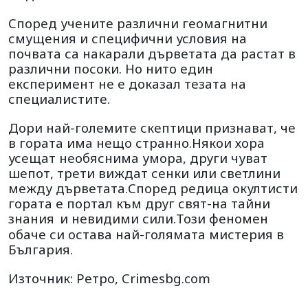
Според учените различни геомагнитни
смущения и специфични условия на
почвата са накарали дърветата да растат в
различни посоки. Но нито един
експеримент не е доказал тезата на
специалистите.
Дори най-големите скептици признават, че
в гората има нещо странно.Някои хора
усещат необяснима умора, други чуват
шепот, трети виждат сенки или светлини
между дърветата.Според редица окултисти
гората е портал към друг свят-на тайни
знания
и невидими сили.Този феномен
обаче си остава най-голямата мистерия в
България.
Източник: Ретро, Crimesbg.com