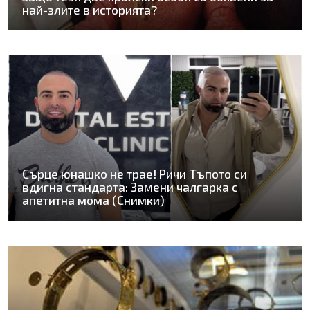
най-злите в историята?
Сърце юнашко не трае! Ричи Тъпото си
вдигна стандарта: Замени чалгарка с
апетитна мома (Снимки)