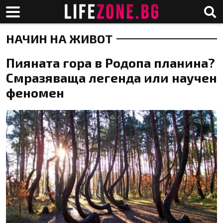
НАЧИН НА ЖИВОТ
Пияната гора в Родопа планина?
Смразяваща легенда или научен
феномен