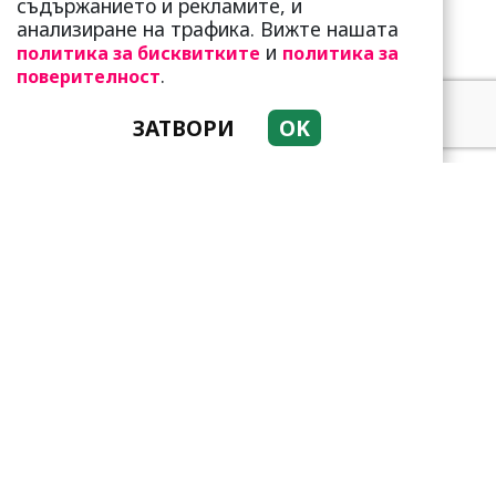
съдържанието и рекламите, и
анализиране на трафика. Вижте нашата
и
политика за бисквитките
политика за
.
поверителност
ЗАТВОРИ
OK
Тези зодии са супер
амбициозни! Винаги
преследват мечтите си
Мъжете от тези зодии са
зетьове мечта! Те са
идеалните съпрузи