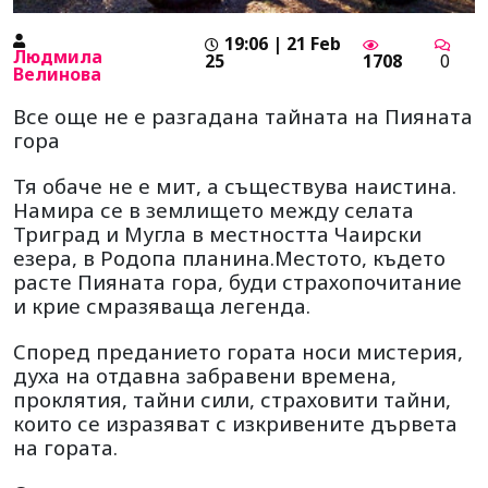
19:06 | 21 Feb
Людмила
25
1708
0
Велинова
Все още не е разгадана тайната на Пияната
гора
Тя обаче не е мит, а съществува наистина.
Намира се в землището между селата
Триград и Мугла в местността Чаирски
езера, в Родопа планина.Местото, където
расте Пияната гора, буди страхопочитание
и крие смразяваща легенда.
Според преданието гората носи мистерия,
духа на отдавна забравени времена,
проклятия, тайни сили, страховити тайни,
които се изразяват с изкривените дървета
на гората.