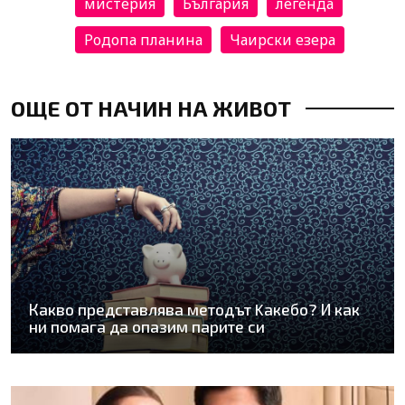
мистерия
България
легенда
Родопа планина
Чаирски езера
ОЩЕ ОТ НАЧИН НА ЖИВОТ
Какво представлява методът Kaкебо? И как
ни помага да опазим парите си