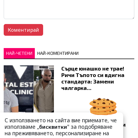
НАЙ-ЧЕТЕНИ
НАЙ-КОМЕНТИРАНИ
Сърце юнашко не трае!
Ричи Тъпото си вдигна
стандарта: Замени
чалгарка...
С използването на сайта вие приемате, че
Добре е да знаете! Тези
използваме „
" за подобряване
бисквитки
три зодии умеят да
на преживяването, персонализиране на
омагьосват