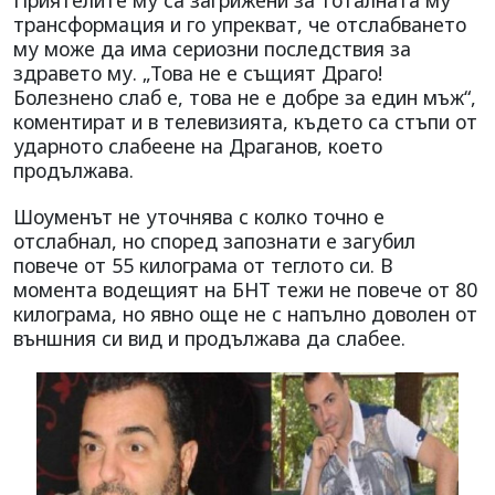
трансформация и го упрекват, че отслабването
му може да има сериозни последствия за
здравето му. „Това не е същият Драго!
Болезнено слаб е, това не е добре за един мъж“,
коментират и в телевизията, където са стъпи от
ударното слабеене на Драганов, което
продължава.
Шоуменът не уточнява с колко точно е
отслабнал, но според запознати е загубил
повече от 55 килограма от теглото си. В
момента водещият на БНТ тежи не повече от 80
килограма, но явно още не с напълно доволен от
външния си вид и продължава да слабее.