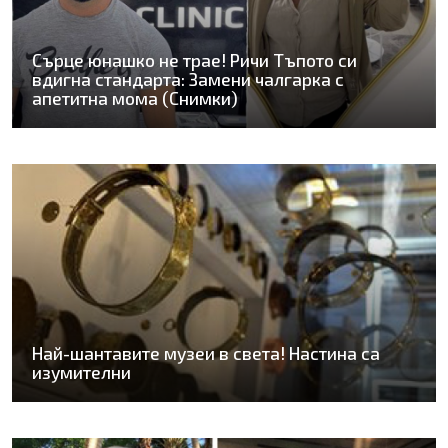
Сърце юнашко не трае! Ричи Тъпото си
вдигна стандарта: Замени чалгарка с
апетитна мома (Снимки)
Най-шантавите музеи в света! Настина са
изумителни