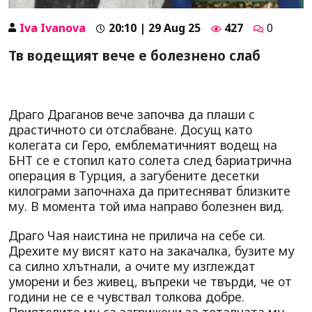
Iva Ivanova
20:10 | 29 Aug 25
427
0
Тв водещият вече е болезнено слаб
Драго Драганов вече започва да плаши с
драстичното си отслабване. Досущ като
колегата си Геро, емблематичният водещ на
БНТ се е стопил като солета след бариатрична
операция в Турция, а загубените десетки
килограми започнаха да притесняват близките
му. В момента той има направо болезнен вид.
Драго Чая наистина не прилича на себе си.
Дрехите му висят като на закачалка, бузите му
са силно хлътнали, а очите му изглеждат
уморени и без живец, въпреки че твърди, че от
години не се е чувствал толкова добре.
Приятелите му са загрижени за тоталната му