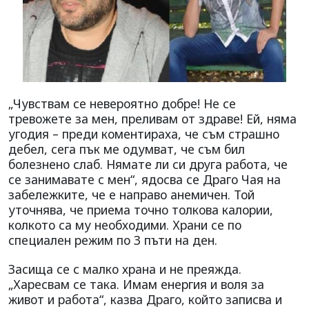
„Чувствам се невероятно добре! Не се
тревожете за мен, преливам от здраве! Ей, няма
угодия – преди коментираха, че съм страшно
дебел, сега пък ме одумват, че съм бил
болезнено слаб. Нямате ли си друга работа, че
се занимавате с мен“, ядосва се Драго Чая на
забележките, че е направо анемичен. Той
уточнява, че приема точно толкова калории,
колкото са му необходими. Храни се по
специален режим по 3 пъти на ден.
Засища се с малко храна и не преяжда.
„Харесвам се така. Имам енергия и воля за
живот и работа“, казва Драго, който записва и