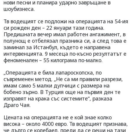
нови песни и планира ударно завръщане в
шоубизнеса.
Тв водещият се подложи на операцията на 54-ия
си рожден ден – 22 януари тази година.
Предишната вечер имал работен ангажимент, в
полунощ е отбелязал празника си, а след това е
заминал за Истанбул, където е направена
интервенцията. 9 месеца по-късно резултатът е
феноменален – 55 килограма по-малко.
„Операцията е била лапароскопска, по
съвременен метод. „Не са ми правили разрези,
имам само 5 малки дупчици с размера на
бобено зърно. В Турция още на първия ден те
изправят на крака със системите“, разказа
Драго Чая.
Цената на операцията не е кой знае колко
висока – около 4000 евро. Тв водещият признава,
че дълго се колебаел, преди да се реши на тази