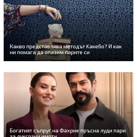
Какво представлява методът Kaкебо? И как
ни помага да опазим парите си
Богатият съпруг на Фахрие пръсна луди пари
за луксозни имоти