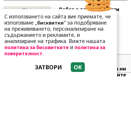
Добре е да знаете! Тези
три зодии умеят да
С използването на сайта вие приемате, че
омагьосват
използваме „
" за подобряване
бисквитки
на преживяването, персонализиране на
съдържанието и рекламите, и
анализиране на трафика. Вижте нашата
и
политика за бисквитките
политика за
.
поверителност
Какво представлява
ЗАТВОРИ
OK
методът Kaкебо? И как ни
помага да опазим парите
си
Защо тези две кралски
особи са обявени за най-
злите в историята?