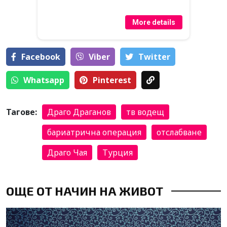
More details
Facebook
Viber
Тwitter
Whatsapp
Pinterest
Тагове:
Драго Драганов
тв водещ
бариатрична операция
отслабване
Драго Чая
Турция
ОЩЕ ОТ НАЧИН НА ЖИВОТ