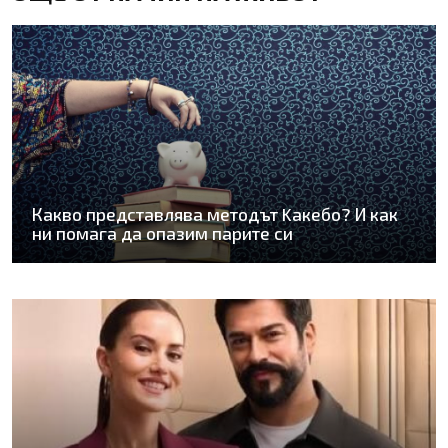
Какво представлява методът Kaкебо? И как
ни помага да опазим парите си