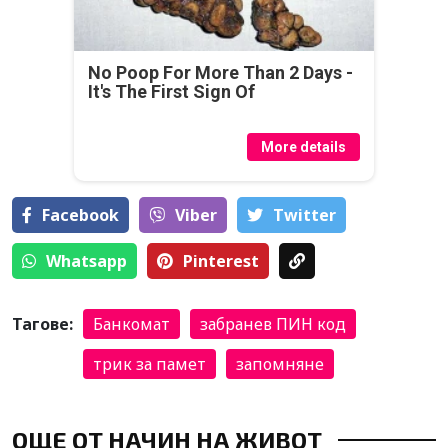
No Poop For More Than 2 Days -
It's The First Sign Of
More details
Facebook
Viber
Тwitter
Whatsapp
Pinterest
Тагове:
Банкомат
забранев ПИН код
трик за памет
запомняне
ОЩЕ ОТ НАЧИН НА ЖИВОТ