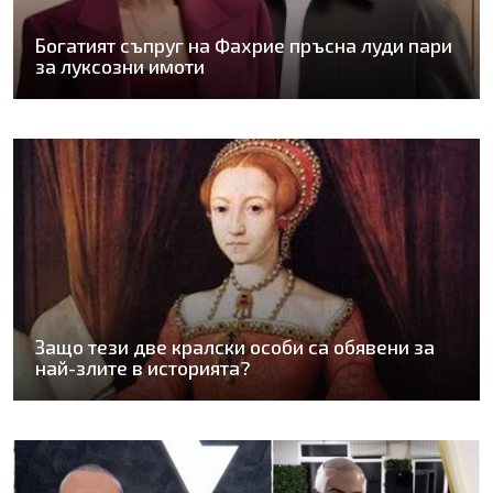
Богатият съпруг на Фахрие пръсна луди пари
за луксозни имоти
Защо тези две кралски особи са обявени за
най-злите в историята?