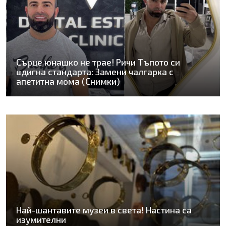
Сърце юнашко не трае! Ричи Тъпото си
вдигна стандарта: Замени чалгарка с
апетитна мома (Снимки)
Най-шантавите музеи в света! Настина са
изумителни