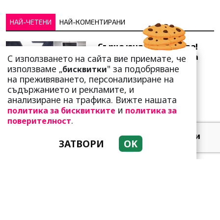
НАЙ-ЧЕТЕНИ
НАЙ-КОМЕНТИРАНИ
Сърце юнашко не трае!
Ричи Тъпото си вдигна
С използването на сайта вие приемате, че
стандарта: Замени
използваме „
" за подобряване
бисквитки
чалгарка...
на преживяването, персонализиране на
съдържанието и рекламите, и
анализиране на трафика. Вижте нашата
и
политика за бисквитките
политика за
.
поверителност
Добре е да знаете! Тези
ЗАТВОРИ
OK
три зодии умеят да
омагьосват