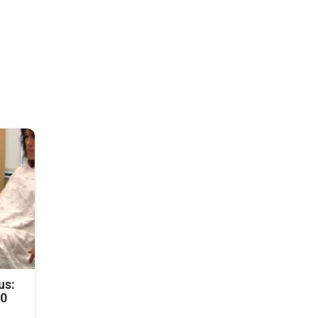
us:
50