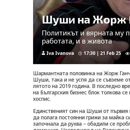
Шуши на Жорж Г
Политикът и вярната му п
работата, и в живота
Iva Ivanova
17:30 | 21 Feb 25
Шармантната половинка на Жорж Ганч
Шуши, така и не успя да се съвземе о
лятото на 2019 година. В последно в
на Българския бизнес блок толкова се
хоспис.
Единственият син на Шуши от първия й
да полага постоянни грижи за майка с
започнала да рухва – обадили се пробл
деменция. Наследникът на Валентина 