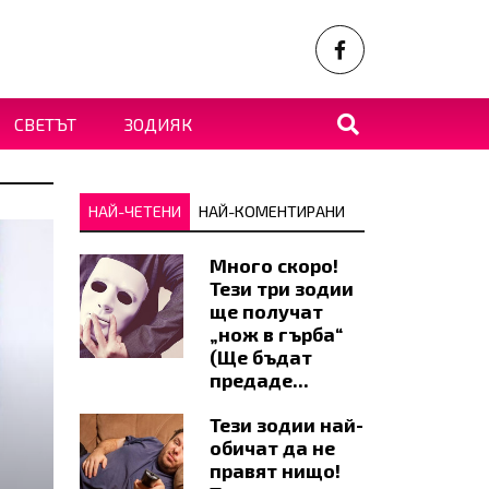
СВЕТЪТ
ЗОДИЯК
НАЙ-ЧЕТЕНИ
НАЙ-КОМЕНТИРАНИ
Много скоро!
Тези три зодии
ще получат
„нож в гърба“
(Ще бъдат
предаде...
Тези зодии най-
обичат да не
правят нищо!