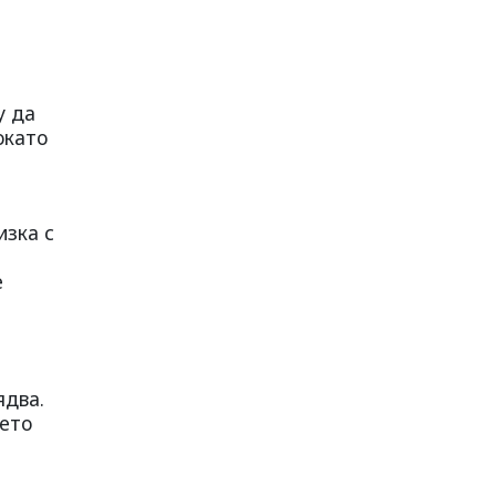
у да
окато
изка с
е
ядва.
дето