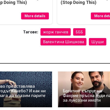
p Doing This)
(Stop Doing This)
More details
More deta
Тагове:
жорж ганчев
БББ
Валентина Шишкова
Шуши
во представлява
одът Kaкебо? И как ни
Богатият съпруг на
ага да опазим парите
Фахрие пръсна луди п
за луксозни имоти