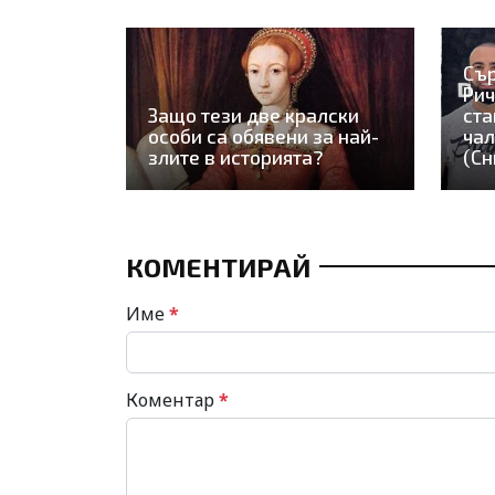
Сър
Рич
Защо тези две кралски
ста
особи са обявени за най-
чал
злите в историята?
(Сн
КОМЕНТИРАЙ
Име
*
Коментар
*