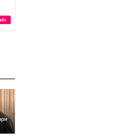
ils
ари