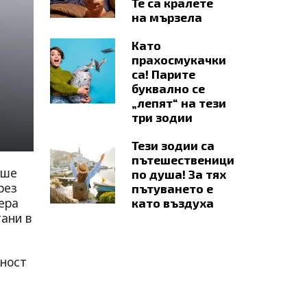
Те са кралете
на мързела
Като
прахосмукачки
са! Парите
буквално се
„лепят“ на тези
три зодии
Тези зодии са
пътешественици
аше
по душа! За тях
рез
пътуването е
ера
като въздуха
тани в
жност