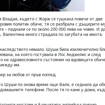
 Владая, където с Жорж се гушкаха повече от две
ровия политик обаче, тя се разбрала с дъщерите м
е – паднали се по около 200 000 лева на човек. И д
, Валентина много страдала по загубата на имота,
а наследството нямало. Шуши била изключително бл
лвана, на която гостувала в Лос Анджелис и след
то на здравословното състояние на вдовицата обач
омежду им.
ер за любов от пръв поглед.
то Шуши по онова време още Валя, е седнала да об
домашните телефони. После тя го кани у дома, къ
атните мостове и й рецитира английска поезия.