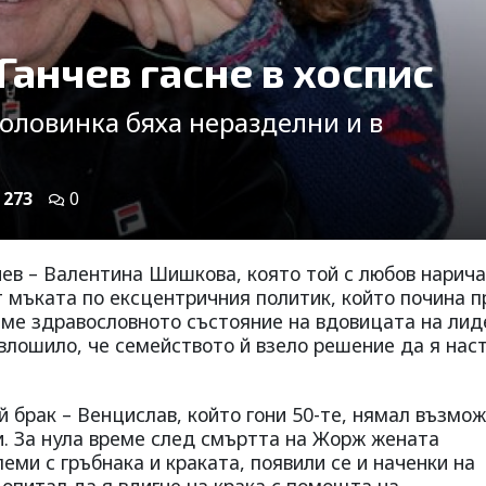
анчев гасне в хоспис
оловинка бяха неразделни и в
273
0
ев – Валентина Шишкова, която той с любов нарич
т мъката по ексцентричния политик, който почина п
реме здравословното състояние на вдовицата на лид
 влошило, че семейството й взело решение да я нас
 брак – Венцислав, който гони 50-те, нямал възмо
и. За нула време след смъртта на Жорж жената
еми с гръбнака и краката, появили се и наченки на
опитал да я вдигне на крака с помощта на