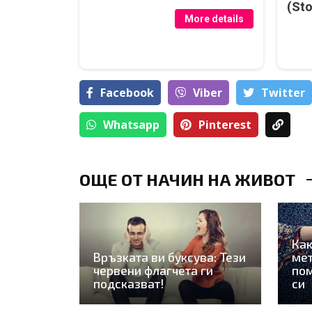
(Sto
More details
Facebook
Viber
Тwitter
Whatsapp
Pinterest
ОЩЕ ОТ НАЧИН НА ЖИВОТ
Как
Връзката ви буксува: Тези
мет
червени флагчета ги
пом
подсказват!
си