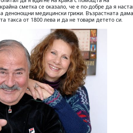
крайна сметка се оказало, че е по-добре да я наста
ма денонощни медицински грижи. Възрастната дама
а такса от 1800 лева и да не товари детето си.