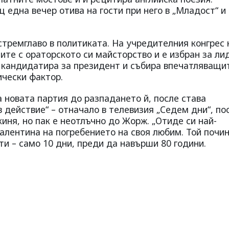
 една вечер отива на гости при него в „Младост“ и
стремглаво в политиката. На учредителния конгрес 
те с ораторското си майсторство и е избран за ли
е кандидатира за президент и събира впечатляващи
ически фактор.
 новата партия до разпадането й, после става
действие“ – отначало в телевизия „Седем дни“, по
иня, но пак е неотлъчно до Жорж. „Отиде си най-
Валентина на погребението на своя любим. Той почин
кти – само 10 дни, преди да навърши 80 години.