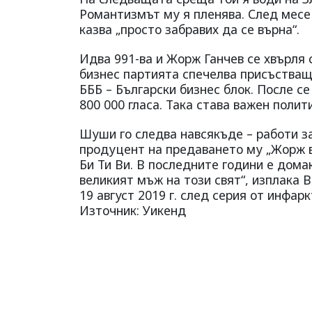
Романтизмът му я пленява. След месец
казва „просто забравих да се върна“.
Идва 991-ва и Жорж Ганчев се хвърля 
бизнес партията спечелва присъстващи
БББ – Български бизнес блок. После с
800 000 гласа. Така става важен полит
Шуши го следва навсякъде – работи за
продуцент на предаването му „Жорж в 
Би Ти Ви. В последните години е домак
великият мъж на този свят“, изплака 
19 август 2019 г. след серия от инфар
Източник: Уикенд