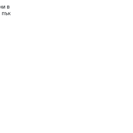
ни в
 пък