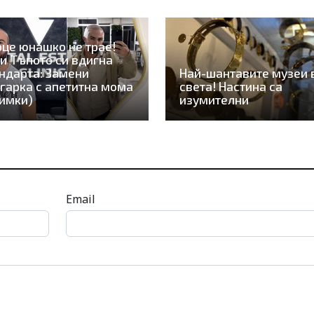
це юнашко не трае!
и Тъпото си вдигна
ндарта: Замени
Най-шантавите музеи 
гарка с апетитна мома
света! Настина са
имки)
изумителни
Email