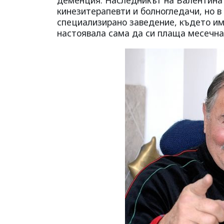
кинезитерапевти и болногледачи, но в 
специализирано заведение, където и
настоявала сама да си плаща месечнат