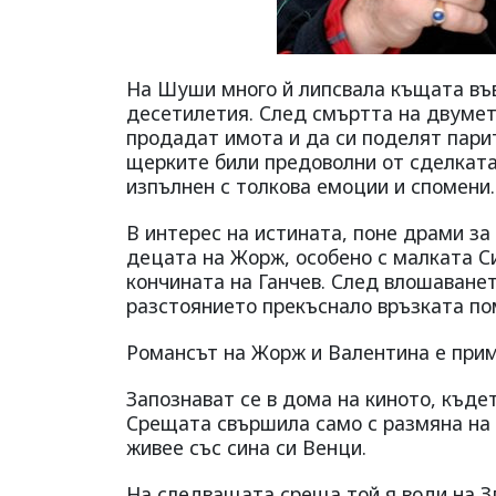
На Шуши много й липсвала къщата във
десетилетия. След смъртта на двумет
продадат имота и да си поделят парит
щерките били предоволни от сделката
изпълнен с толкова емоции и спомени.
В интерес на истината, поне драми з
децата на Жорж, особено с малката Си
кончината на Ганчев. След влошаване
разстоянието прекъснало връзката п
Романсът на Жорж и Валентина е прим
Запознават се в дома на киното, къде
Срещата свършила само с размяна на 
живее със сина си Венци.
На следващата среща той я води на Зл