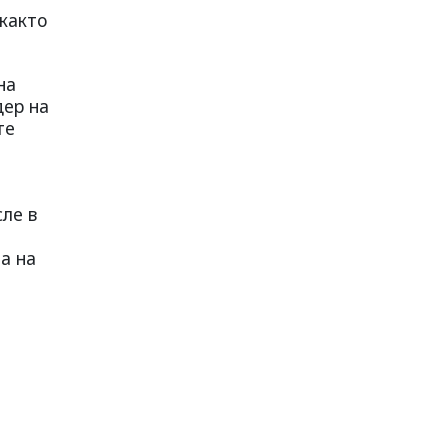
 както
на
дер на
те
сле в
а на