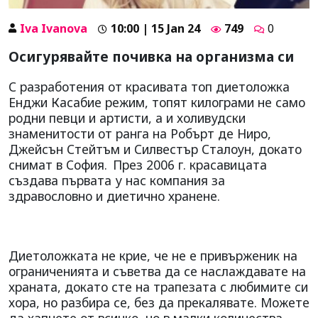
Iva Ivanova
10:00 | 15 Jan 24
749
0
Осигурявайте почивка на организма си
С разработения от красивата топ диетоложка
Енджи Касабие режим, топят килограми не само
родни певци и артисти, а и холивудски
знаменитости от ранга на Робърт де Ниро,
Джейсън Стейтъм и Силвестър Сталоун, докато
снимат в София.
През 2006 г. красавицата
създава първата у нас компания за
здравословно и диетично хранене.
Диетоложката не крие, че не е привърженик на
ограниченията и съветва да се наслаждавате на
храната, докато сте на трапезата с любимите си
хора, но разбира се, без да прекалявате. Можете
да хапнете от всичко, но в малки количества,