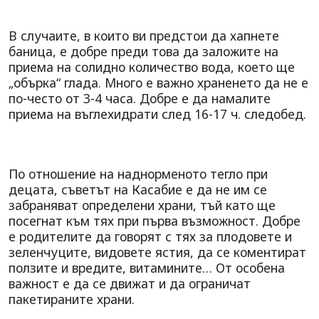
В случаите, в които ви предстои да хапнете
баница, е добре преди това да заложите на
приема на солидно количество вода, което ще
„обърка“ глада. Много е важно храненето да не е
по-често от 3-4 часа. Добре е да намалите
приема на въглехидрати след 16-17 ч. следобед.
По отношение на наднорменото тегло при
децата, съветът на Касабие е да не им се
забраняват определени храни, тъй като ще
посегнат към тях при първа възможност. Добре
е родителите да говорят с тях за плодовете и
зеленчуците, видовете ястия, да се коментират
ползите и вредите, витамините… От особена
важност е да се движат и да ограничат
пакетираните храни.