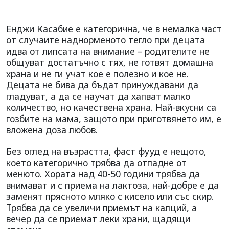
Енджи Касабие е категорична, че в немалка част
от случаите наднорменото тегло при децата
идва от липсата на внимание – родителите не
общуват достатъчно с тях, не готвят домашна
храна и не ги учат кое е полезно и кое не.
Децата не бива да бъдат принуждавани да
гладуват, а да се научат да хапват малко
количество, но качествена храна. Най-вкусни са
гозбите на мама, защото при приготвянето им, е
вложена доза любов.
Без оглед на възрастта, фаст фууд е нещото,
което категорично трябва да отпадне от
менюто. Хората над 40-50 години трябва да
внимават и с приема на лактоза, най-добре е да
заменят прясното мляко с кисело или със скир.
Трябва да се увеличи приемът на калций, а
вечер да се приемат леки храни, щадящи