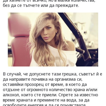
без да се тъпчете или да преяждате.
В случай, че допуснете тази грешка, съветът й е
да направите почивка на организма си,
оставяйки прозорец от време, в което да
отдъхне от огромното количество храна и/или
алкохол, които сте приели. Спрете за известно
време храната и преминете на вода, за да
освободите енергия и да се почувствате