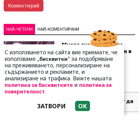
НАЙ-ЧЕТЕНИ
НАЙ-КОМЕНТИРАНИ
Много скоро! Тези три
зодии ще получат „нож в
С използването на сайта вие приемате, че
гърба“ (Ще бъдат
използваме „
" за подобряване
бисквитки
предаде...
на преживяването, персонализиране на
съдържанието и рекламите, и
анализиране на трафика. Вижте нашата
и
политика за бисквитките
политика за
.
поверителност
Тези зодии най-обичат да
ЗАТВОРИ
OK
не правят нищо! Те са
кралете на мързела