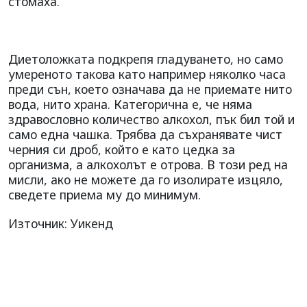
стомаха.
Диетоложката подкрепя гладуването, но само
умереното такова като например няколко часа
преди сън, което означава да не приемате нито
вода, нито храна. Категорична е, че няма
здравословно количество алкохол, пък бил той и
само една чашка. Трябва да съхранявате чист
черния си дроб, който е като цедка за
организма, а алкохолът е отрова. В този ред на
мисли, ако не можете да го изолирате изцяло,
сведете приема му до минимум.
Източник: Уикенд