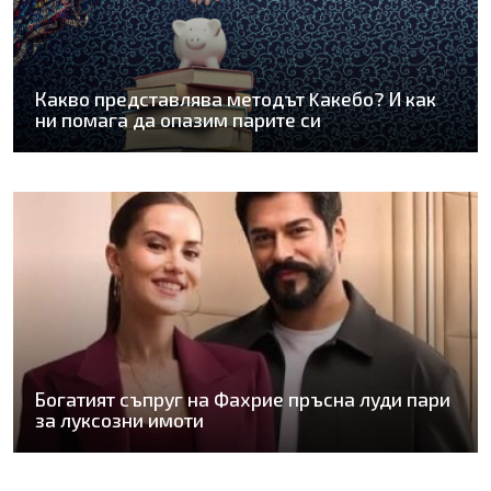
Какво представлява методът Kaкебо? И как
ни помага да опазим парите си
Богатият съпруг на Фахрие пръсна луди пари
за луксозни имоти