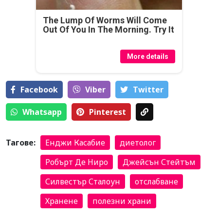
The Lump Of Worms Will Come
Out Of You In The Morning. Try It
More details
Facebook
Viber
Тwitter
Whatsapp
Pinterest
Тагове:
Енджи Касабие
диетолог
Робърт Де Ниро
Джейсън Стейтъм
Силвестър Сталоун
отслабване
Хранене
полезни храни