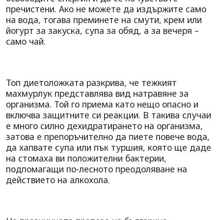
пречистени. Ако не можете да издържите само
на вода, тогава преминете на смути, крем или
йогурт за закуска, супа за обяд, а за вечеря –
само чай.
Топ диетоложката разкрива, че тежкият
махмурлук представлява вид натравяне за
организма. Той го приема като нещо опасно и
включва защитните си реакции. В такива случаи
е много силно дехидратирането на организма,
затова е препоръчително да пиете повече вода,
да хапвате супа или пък туршия, която ще даде
на стомаха ви положителни бактерии,
подпомагащи по-лесното преодоляване на
действието на алкохола.