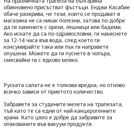
На празничната трапеза на българина
обикновено присъстват фъстъци. Енджи Касабие
обаче разкрива, че тези, които се продават в
магазина не са никак полезни, затова по-добре
да ги замените с орехи, лешници или бадеми.
Ако искате да са по-здравословни, ги накиснете
за 12-14 часа във вода, след което ги
консумирайте така или пък ги направете
опушени. Можете да ги пуснете в чопъра,
смесвайки ги с ядково мляко.
Руската салата не е толкова вредна, но отново
всичко зависи от приетото количество.
Забравете за студените мезета на трапезата,
тъй като те са едни от най-канцерогенните
храни. Като цяло е добре да забравите за
опакованите във вакуум продукти.