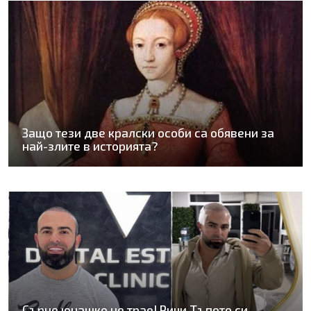
Защо тези две кралски особи са обявени за
най-злите в историята?
Сърце юнашко не трае! Ричи Тъпото си