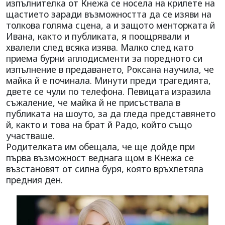
изпълнителка от Кнежа се носела на крилете на
щастието заради възможността да се изяви на
толкова голяма сцена, а и защото менторката й
Ивана, както и публиката, я поощрявали и
хвалели след всяка изява. Малко след като
приема бурни аплодисменти за поредното си
изпълнение в предаването, Роксана научила, че
майка й е починала. Минути преди трагедията,
двете се чули по телефона. Певицата изразила
съжаление, че майка й не присъствала в
публиката на шоуто, за да гледа представянето
й, както и това на брат й Радо, който също
участваше.
Родителката им обещала, че ще дойде при
първа възможност веднага щом в Кнежа се
възстановят от силна буря, която връхлетяла
предния ден.