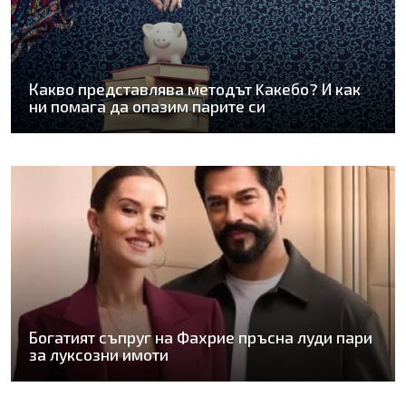
Какво представлява методът Kaкебо? И как
ни помага да опазим парите си
Богатият съпруг на Фахрие пръсна луди пари
за луксозни имоти