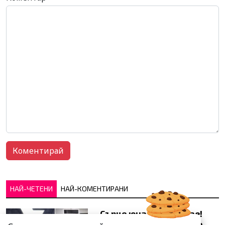
НАЙ-ЧЕТЕНИ
НАЙ-КОМЕНТИРАНИ
Сърце юнашко не трае!
Ричи Тъпото си вдигна