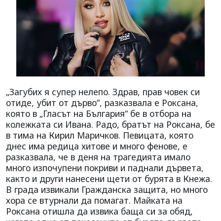
„Загубих я супер нелепо. Здрав, прав човек си
отиде, убит от дърво“, разказвала е Роксана,
която в „Гласът на България“ бе в отбора на
колежката си Ивана. Радо, братът на Роксана, бе
в тима на Кирил Маричков. Певицата, която
днес има редица хитове и много фенове, е
разказвала, че в деня на трагедията имало
много изпочупени покриви и паднали дървета,
както и други нанесени щети от бурята в Кнежа.
В града извикали Гражданска защита, но много
хора се втурнали да помагат. Майката на
Роксана отишла да извика баща си за обяд,