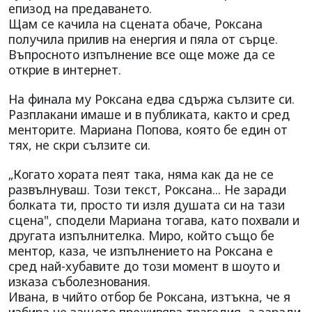
епизод на предаването.
Щам се качила на сцената обаче, Роксана
получила прилив на енергия и пяла от сърце.
Въпросното изпълнение все още може да се
открие в интернет.
На финала му Роксана едва сдържа сълзите си.
Разплакани имаше и в публиката, както и сред
менторите. Мариана Попова, която бе един от
тях, не скри сълзите си.
„Когато хората пеят така, няма как да не се
развълнуваш. Този текст, Роксана... Не заради
болката ти, просто ти изля душата си на тази
сцена", сподели Мариана тогава, като похвали и
другата изпълнителка. Миро, който също бе
ментор, каза, че изпълнението на Роксана е
сред най-хубавите до този момент в шоуто и
изказа съболезнования.
Ивана, в чийто отбор бе Роксана, изтъкна, че я