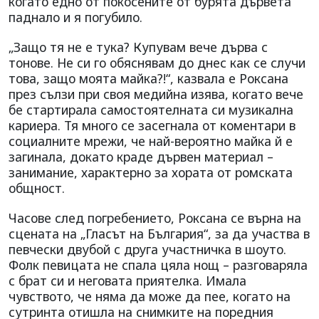
когато едно от покосените от бурята дървета
паднало и я погубило.
„Защо тя не е тука? Купувам вече дърва с
тонове. Не си го обяснявам до днес как се случи
това, защо моята майка?!“, казвала е Роксана
през сълзи при своя медийна изява, когато вече
бе стартирала самостоятелната си музикална
кариера. Тя много се засегнала от коментари в
социалните мрежи, че най-вероятно майка й е
загинала, докато краде дървен материал –
занимание, характерно за хората от ромската
общност.
Часове след погребението, Роксана се върна на
сцената на „Гласът на България“, за да участва в
певчески двубой с друга участничка в шоуто.
Фолк певицата не спала цяла нощ – разговаряла
с брат си и неговата приятелка. Имала
чувството, че няма да може да пее, когато на
сутринта отишла на снимките на поредния