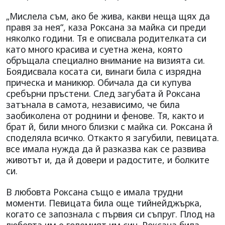
„Мислела съм, ако бе жива, какви неща щях да
правя за нея“, каза Роксана за майка си преди
няколко години. Тя е описвала родителката си
като много красива и суетна жена, която
обръщала специално внимание на визията си.
Боядисвала косата си, винаги била с изрядна
прическа и маникюр. Обичала да си купува
сребърни пръстени. След загубата й Роксана
затънала в самота, независимо, че била
заобиколена от роднини и фенове. Тя, както и
брат й, били много близки с майка си. Роксана й
споделяла всичко. Откакто я загубили, певицата.
все имала нужда да й разказва как се развива
животът и, да й довери и радостите, и болките
си.
В любовта Роксана също е имала трудни
моменти. Певицата била още тийнейджърка,
когато се запознала с първия си съпруг. Плод на