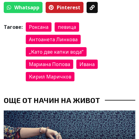
Whatsapp
Pinterest
Тагове:
Роксана
певица
Антоанета Линкова
„Като две капки вода“
Мариана Попова
Ивана
Кирил Маричков
ОЩЕ ОТ НАЧИН НА ЖИВОТ