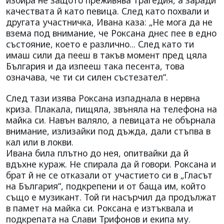
избира не защото преживява трагедия, а заради
качествата й като певица. След като похвали и
другата участничка, Ивана каза: „Не мога да не
взема под внимание, че Роксана днес пее в едно
състояние, което е различно... След като ти
имаш сили да пееш в такъв момент пред цяла
България и да изпееш така песента, това
означава, че ти си силен състезател“.
След тази изява Роксана изпаднала в нервна
криза. Плакала, пищяла, звъняла на телефона на
майка си. Навън валяло, а певицата не обърнала
внимание, излизайки под дъжда, дали стъпва в
кал или в локви.
Ивана била плътно до нея, опитвайки да й
вдъхне кураж. Не спирала да й говори. Роксана и
брат й не се отказали от участието си в „Гласът
на България“, подкрепени и от баща им, който
също е музикант. Той ги насърчил да продължат
в памет на майка си. Роксана е изтъквала и
подкрепата на Слави Трифонов и екипа му.