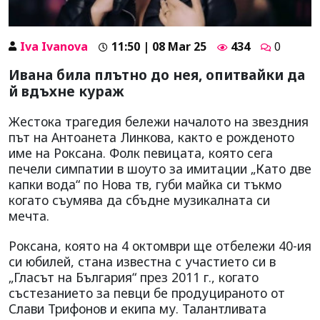
Iva Ivanova
11:50 | 08 Mar 25
434
0
Ивана била плътно до нея, опитвайки да
й вдъхне кураж
Жестока трагедия бележи началото на звездния
път на Антоанета Линкова, както е рожденото
име на Роксана. Фолк певицата, която сега
печели симпатии в шоуто за имитации „Като две
капки вода“ по Нова тв, губи майка си тъкмо
когато съумява да сбъдне музикалната си
мечта.
Роксана, която на 4 октомври ще отбележи 40-ия
си юбилей, стана известна с участието си в
„Гласът на България“ през 2011 г., когато
състезанието за певци бе продуцираното от
Слави Трифонов и екипа му. Талантливата