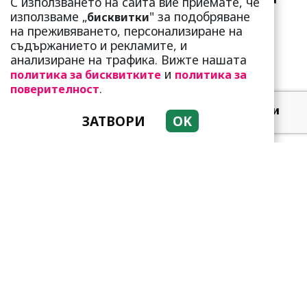
С използването на сайта вие приемате, че
стандарта: Замени
използваме „
" за подобряване
бисквитки
чалгарка...
на преживяването, персонализиране на
съдържанието и рекламите, и
анализиране на трафика. Вижте нашата
и
политика за бисквитките
политика за
.
поверителност
Добре е да знаете! Тези
ЗАТВОРИ
OK
три зодии умеят да
омагьосват
Тези зодии са супер
амбициозни! Винаги
преследват мечтите си