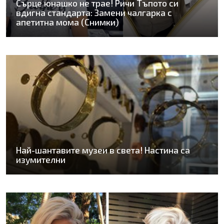
Сърце юнашко не трае! Ричи Тъпото си
вдигна стандарта: Замени чалгарка с
апетитна мома (Снимки)
Най-шантавите музеи в света! Настина са
изумителни