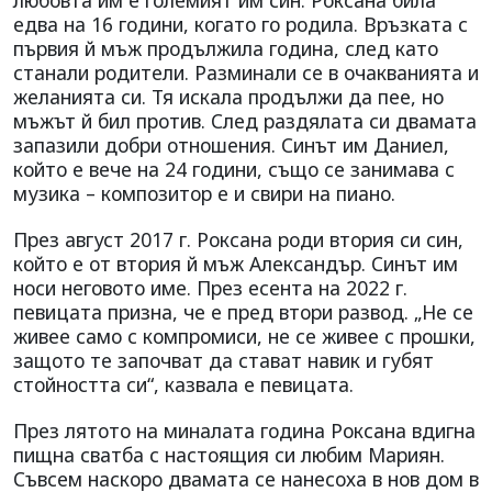
любовта им е големият им син. Роксана била
едва на 16 години, когато го родила. Връзката с
първия й мъж продължила година, след като
станали родители. Разминали се в очакванията и
желанията си. Тя искала продължи да пее, но
мъжът й бил против. След раздялата си двамата
запазили добри отношения. Синът им Даниел,
който е вече на 24 години, също се занимава с
музика – композитор е и свири на пиано.
През август 2017 г. Роксана роди втория си син,
който е от втория й мъж Александър. Синът им
носи неговото име. През есента на 2022 г.
певицата призна, че е пред втори развод. „Не се
живее само с компромиси, не се живее с прошки,
защото те започват да стават навик и губят
стойността си“, казвала е певицата.
През лятото на миналата година Роксана вдигна
пищна сватба с настоящия си любим Мариян.
Съвсем наскоро двамата се нанесоха в нов дом в