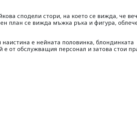
кова сподели стори, на което се вижда, че ве
ден план се вижда мъжка ръка и фигура, облеч
й наистина е нейната половинка, блондинката
й е от обслужващия персонал и затова стои пр