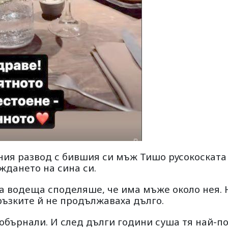
ния развод с бившия си мъж Тишо русокоската
ждането на сина си.
а водеща споделяше, че има мъже около нея. 
ръзките й не продължаваха дълго.
 обърнали. И след дълги години суша тя най-п