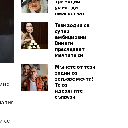
три зодии
умеят да
омагьосват
Тези зодии са
супер
амбициозни!
Винаги
преследват
мечтите си
Мъжете от тези
зодии са
зетьове мечта!
омир
Те са
идеалните
съпрузи
налия
и се