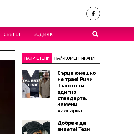
СВЕТЪТ
ЗОДИЯК
НАЙ-ЧЕТЕНИ
НАЙ-КОМЕНТИРАНИ
Сърце юнашко
не трае! Ричи
Тъпото си
вдигна
стандарта:
Замени
чалгарка...
Добре е да
знаете! Тези