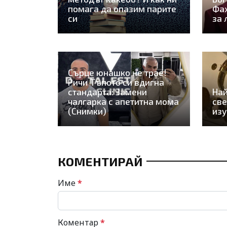
помага да опазим парите
Фах
си
за 
Сърце юнашко не трае!
Ричи Тъпото си вдигна
стандарта: Замени
Най
чалгарка с апетитна мома
све
(Снимки)
из
КОМЕНТИРАЙ
Име
*
Коментар
*