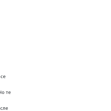
 се
Но те
осле