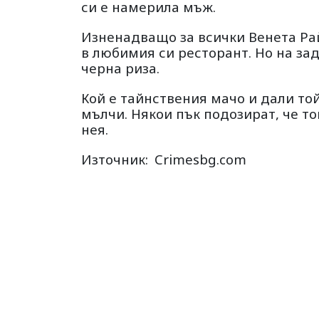
си е намерила мъж.
Изненадващо за всички Венета Рай
в любимия си ресторант. Но на за
черна риза.
Кой е тайнствения мачо и дали то
мълчи. Някои пък подозират, че то
нея.
Източник:
Crimesbg.com