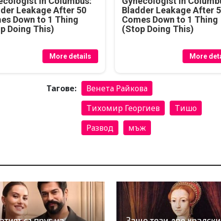
cologist in Columbus:
Gynecologist in Columb
der Leakage After 50
Bladder Leakage After 
es Down to 1 Thing
Comes Down to 1 Thing
p Doing This)
(Stop Doing This)
More details
More deta
Тагове:
Венета Райкова
Тихомир Георгиев
Тишо
Развод
мъж
атият съпруг на
Защо тези две кралски