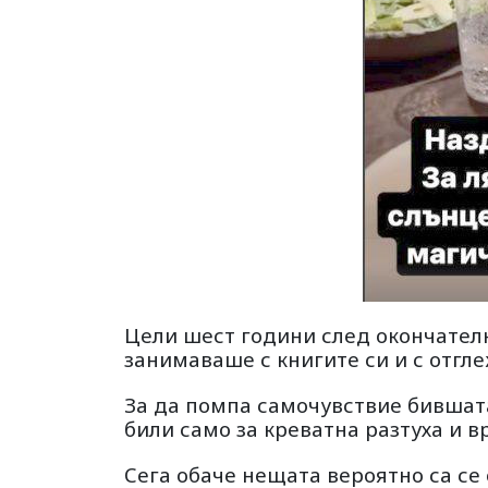
Цели шест години след окончател
занимаваше с книгите си и с отгле
За да помпа самочувствие бившат
били само за креватна разтуха и в
Сега обаче нещата вероятно са се