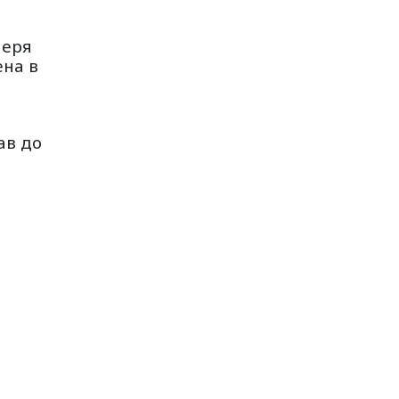
черя
ена в
ав до