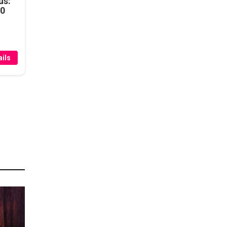
us:
50
ils