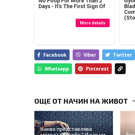
No Poop For More Than 2
Gyne
Days - It's The First Sign Of
Blad
Com
(Sto
More details
Facebook
Viber
Тwitter
Whatsapp
Pinterest
ОЩЕ ОТ НАЧИН НА ЖИВОТ
Какво представлява
методът Kaкебо? И как ни
Бог