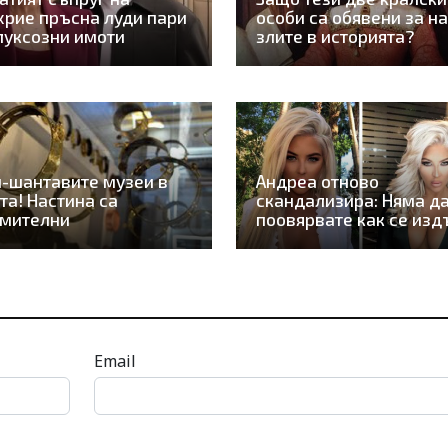
рие пръсна луди пари
особи са обявени за на
луксозни имоти
злите в историята?
-шантавите музеи в
Андреа отново
та! Настина са
скандализира: Няма д
умителни
поовярвате как се изд
Email