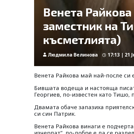
Венета Райкова
заместник на Т
късметлията)
Людмила Велинова
17:13 | 21 
Венета Райкова май най-после си
Бившата водеща и настояща писат
Георгиев, по-известен като Тишо, 
Двамата обаче запазиха приятелс
си син Патрик.
Венета Райкова винаги е подчерт
изчерпат“, по-добре е да се раздел