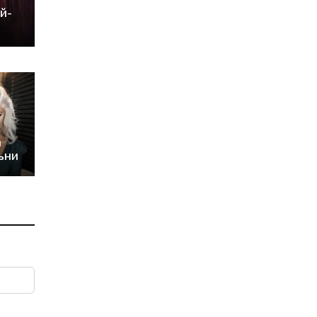
й-
а
ъни