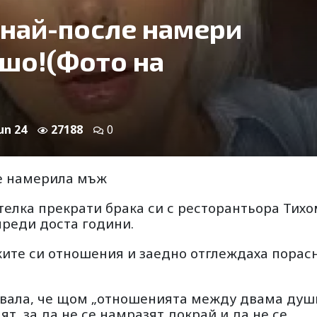
 най-после намери
ишо!(Фото на
Jun 24
27188
0
 е намерила мъж
елка прекрати брака си с ресторантьора Тих
преди доста години.
ките си отношения и заедно отглеждаха порас
авала, че щом „отношенията между двама душ
ят, за да не се намразят докрай и да не се