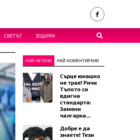
СВЕТЪТ
ЗОДИЯК
НАЙ-ЧЕТЕНИ
НАЙ-КОМЕНТИРАНИ
Сърце юнашко
не трае! Ричи
Тъпото си
вдигна
стандарта:
Замени
чалгарка...
Добре е да
знаете! Тези