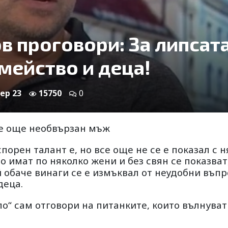
в проговори: За липсат
мейство и деца!
Sep 23
15750
0
се още необвързан мъж
порен талант е, но все още не се е показал с н
о имат по няколко жени и без свян се показват
й обаче винаги се е измъквал от неудобни въп
деца.
ло“ сам отговори на питанките, които вълнуват