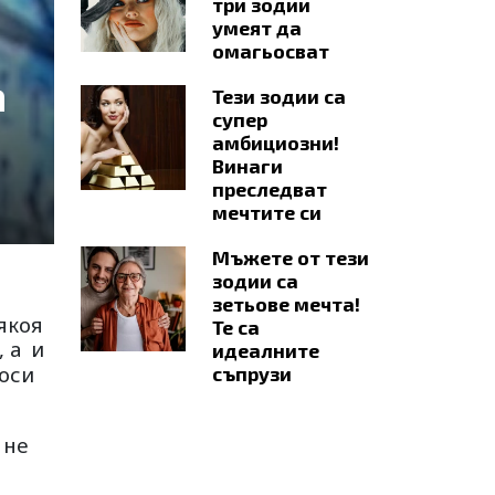
три зодии
умеят да
омагьосват
а
Тези зодии са
супер
амбициозни!
Винаги
преследват
мечтите си
Мъжете от тези
зодии са
зетьове мечта!
якоя
Те са
, а
и
идеалните
роси
съпрузи
 не