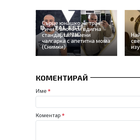
Сърце юнашко не трае!
Ричи Тъпото си вдигна
стандарта: Замени
Най
чалгарка с апетитна мома
све
(Снимки)
из
КОМЕНТИРАЙ
Име
*
Коментар
*