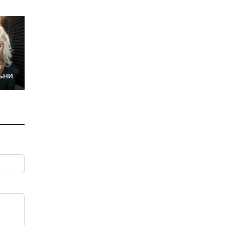
а
ъни