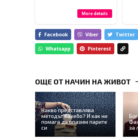
More details
Facebook
Viber
Тwitter
Whatsapp
Pinterest
ОЩЕ ОТ НАЧИН НА ЖИВОТ
Какво представлява
методът Kaкебо? И как ни
Бог
помага да опазим парите
Фах
си
за 