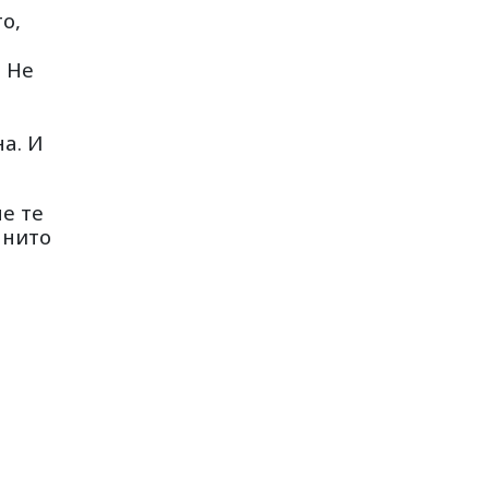
о,
. Не
на. И
е те
 нито