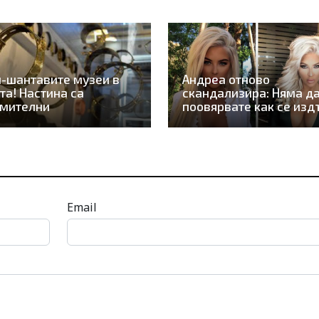
-шантавите музеи в
Андреа отново
та! Настина са
скандализира: Няма д
умителни
поовярвате как се изд
Email