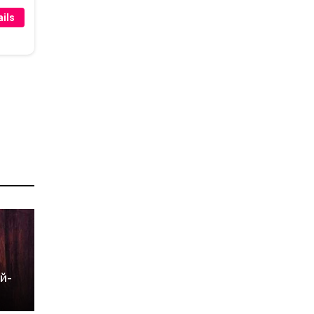
ils
й-