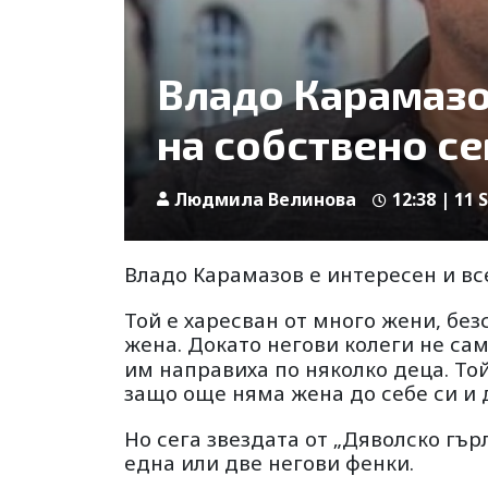
Владо Карамазо
на собствено се
Людмила Велинова
12:38 | 11 
Владо Карамазов е интересен и в
Той е харесван от много жени, безс
жена. Докато негови колеги не сам
им направиха по няколко деца. То
защо още няма жена до себе си и 
Но сега звездата от „Дяволско гър
една или две негови фенки.