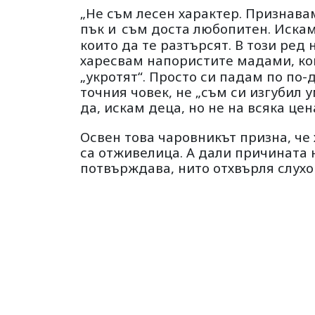
„Не съм лесен характер. Признава
пък и
съм доста любопитен. Искам
които да те разтърсят. В този ред
харесвам напористите мадами, кои
„укротят“. Просто си падам по по-
точния човек, не „съм си изгубил у
да, искам деца, но не на всяка цен
Освен това чаровникът призна, че
са отживелица. А дали причината 
потвърждава, нито отхвърля слухо