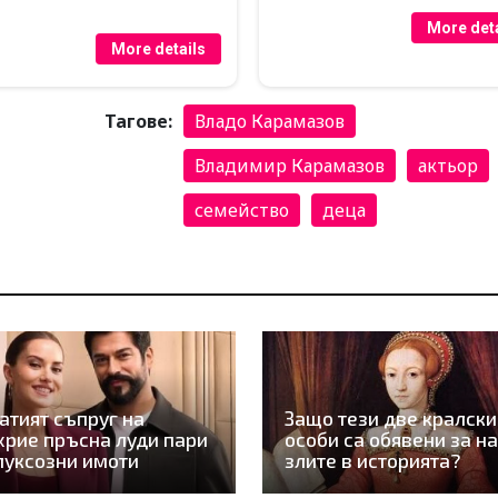
More deta
More details
Тагове:
Владо Карамазов
Владимир Карамазов
актьор
семейство
деца
атият съпруг на
Защо тези две кралски
рие пръсна луди пари
особи са обявени за на
луксозни имоти
злите в историята?