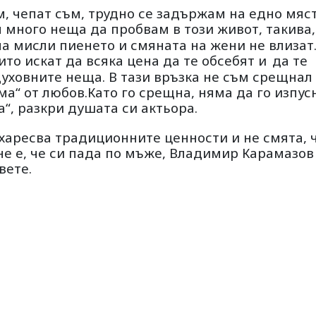
м, чепат съм, трудно се задържам на едно мяст
 много неща да пробвам в този живот, такива,
 на мисли пиенето и смяната на жени не влизат
то искат да всяка цена да те обсебят и
да те
духовните неща. В тази връзка не съм срещнал
ма“ от любов.Като го срещна, няма да го изпус
а“, разкри душата си актьора.
 харесва традиционните ценности и не смята, ч
не е, че си пада по мъже, Владимир Карамазов
вете.